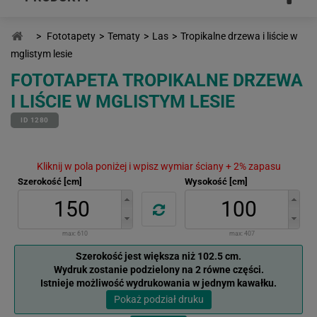
>
Fototapety
>
Tematy
>
Las
>
Tropikalne drzewa i liście w
mglistym lesie
FOTOTAPETA TROPIKALNE DRZEWA
I LIŚCIE W MGLISTYM LESIE
ID 1280
Kliknij w pola poniżej i wpisz wymiar ściany + 2% zapasu
Szerokość [cm]
Wysokość [cm]
max:
610
max:
407
Szerokość jest większa niż 102.5 cm.
Wydruk zostanie podzielony na 2 równe części.
Istnieje możliwość wydrukowania w jednym kawałku.
Pokaż podział druku