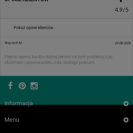
4.9/5
Pokaż opinie klientów
Wojciech M.
05-08-2026
Piękna tapeta, bardzo dobrej jakości nie było problemu z jej
ułożeniem i spasowaniem, miła obsługa polecam
Informacja
Menu