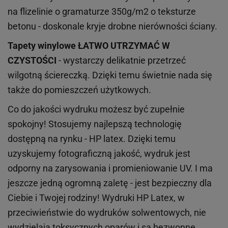
na flizelinie o gramaturze 350g/m2 o teksturze
betonu - doskonale kryje drobne nierówności ściany.
Tapety winylowe
ŁATWO UTRZYMAĆ W
CZYSTOŚCI
- wystarczy delikatnie przetrzeć
wilgotną ściereczką. Dzięki temu świetnie nada się
także do pomieszczeń użytkowych.
Co do jakości wydruku możesz być zupełnie
spokojny! Stosujemy najlepszą technologię
dostępną na rynku - HP latex. Dzięki temu
uzyskujemy fotograficzną jakość, wydruk jest
odporny na zarysowania i promieniowanie UV. I ma
jeszcze jedną ogromną zaletę - jest bezpieczny dla
Ciebie i Twojej rodziny!
Wydruki HP
Latex
, w
przeciwieństwie do wydruków
solwentowych
, nie
wydzielają toksycznych oparów i są bezwonne.