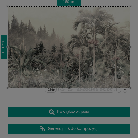
150
cm
cm
100
102 dpi
x:0cm y:0cm | (0,0) (5992,3995) (5992,3995)
-
+
Powiększ zdjęcie
Generuj link do kompozycji