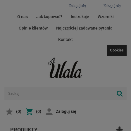
Zaloguj się
Zaloguj się
O nas
Jak kupować?
Instrukcje
Wzorniki
Opinie klientów
Najczęściej zadawane pytania
Kontakt
Cookies
(
0
)
(0)
Zaloguj się
PRODUKTY