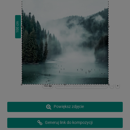
cm
100
102 dpi
x:0cm y:0cm | (0,0) (3019,4025) (3019,4025)
-
+
Powiększ zdjęcie
Generuj link do kompozycji