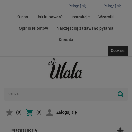
Zaloguj się
Zaloguj się
O nas
Jak kupować?
Instrukcje
Wzorniki
Opinie klientów
Najczęściej zadawane pytania
Kontakt
Cookies
(
0
)
(0)
Zaloguj się
PRODUKTY