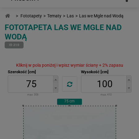
>
Fototapety
>
Tematy
>
Las
>
Las we Mgle nad Wodą
FOTOTAPETA LAS WE MGLE NAD
WODĄ
ID 210
Kliknij w pola poniżej i wpisz wymiar ściany + 2% zapasu
Szerokość [cm]
Wysokość [cm]
max:
308
max:
410
75
cm