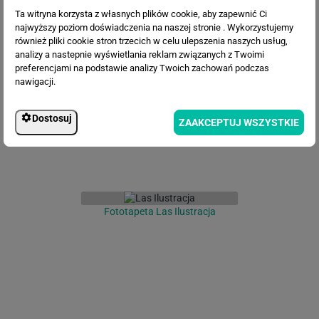
Ta witryna korzysta z własnych plików cookie, aby zapewnić Ci
najwyższy poziom doświadczenia na naszej stronie . Wykorzystujemy
również pliki cookie stron trzecich w celu ulepszenia naszych usług,
Fototapeta Szkic lasu we mgle
analizy a nastepnie wyświetlania reklam związanych z Twoimi
preferencjami na podstawie analizy Twoich zachowań podczas
nawigacji.
Dostosuj
ZAAKCEPTUJ WSZYSTKIE
Fototapeta Las Ilustracja