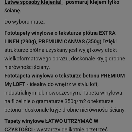
Łatwe sposoby klejenia!
- posmaruj klejem tylko
ścianę.
Do wyboru masz:
Fototapety winylowe o
teksturze
płótna EXTRA
LINEN (290g), PREMIUM CANVAS (350g)
Dzięki
strukturze płótna uzyskany jest wyjątkowy efekt
wielkoformatowego obrazu, doskonale kryją drobne
nierówności ściany.
Fototapeta winylowa o
teksturze
betonu PREMIUM
My LOFT -
idealny do wnętrz w stylu loft,
industrialnym lub nowoczesnym. Tapeta winylowa
na flizelinie o gramaturze 350g/m2 o teksturze
betonu - doskonale kryje drobne nierówności ściany.
Tapety winylowe
ŁATWO UTRZYMAĆ W
CZYSTOŚCI
- wystarczy delikatnie przetrzeć