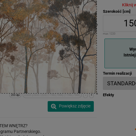
Kliknij
Szerokość [cm]
max:
1220
Wyd
Istnie
Termin realizacji
Efekty
203 dpi
x:0cm y:0cm | (0,0) (11982,7988) (11982,7988)
-
+
Powiększ zdjęcie
TEM WNĘTRZ?
gramu Partnerskiego.