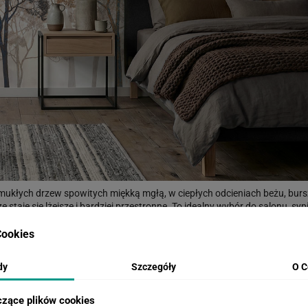
ukłych drzew spowitych miękką mgłą, w ciepłych odcieniach beżu, burszty
ze staje się lżejsze i bardziej przestronne. To idealny wybór do salonu, 
pięknie współgra ze stylem japandi, boho i skandynawskim. Stwórz własn
miasta.
ookies
dy
Szczegóły
O C
WIZUALIZACJE PRODUKTU
czące plików cookies