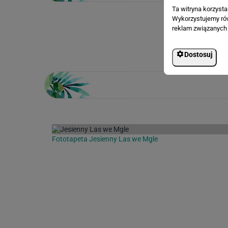
Ta witryna korzyst
Wykorzystujemy równ
reklam związanych 
Loading...
Dostosuj
Fototapeta Jesienny Las we Mgle