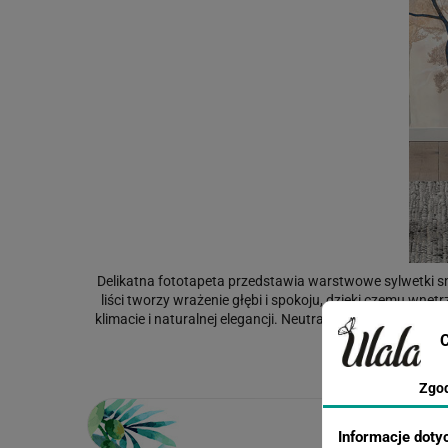
Delikatna fototapeta przedstawia warstwowe sylwetki sm
liści tworzy wrażenie głębi i spokoju, dzięki czemu wnętr
klimacie i naturalnej elegancji. Neutralna paleta barw 
C
Zgo
Informacje doty