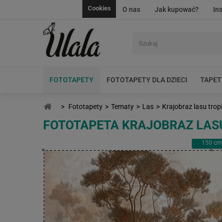
Cookies
O nas
Jak kupować?
In
FOTOTAPETY
FOTOTAPETY DLA DZIECI
TAPET
>
Fototapety
>
Tematy
>
Las
>
Krajobraz lasu trop
FOTOTAPETA KRAJOBRAZ LAS
150
cm