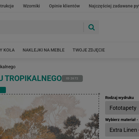
strukcje
Wzorniki
Opinie klientów
Najczęściej zadawane py
Y KOŁA
NAKLEJKI NA MEBLE
TWOJE ZDJĘCIE
ikalnego
U TROPIKALNEGO
ID 2672
Rodzaj wydruku
Wybierz materiał 