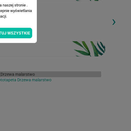
 naszej stronie .
tepnie wyświetlania
›
cji.
ding...
Loading...
TUJ WSZYSTKIE
ototapeta Drzewa malarstwo