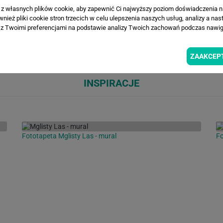
a z własnych plików cookie, aby zapewnić Ci najwyższy poziom doświadczenia na
ież pliki cookie stron trzecich w celu ulepszenia naszych usług, analizy a nas
z Twoimi preferencjami na podstawie analizy Twoich zachowań podczas nawiga
Loading...
Loa
ZAAKCEP
INSPIRACJE
Fototapeta Mglisty Las - mural
F