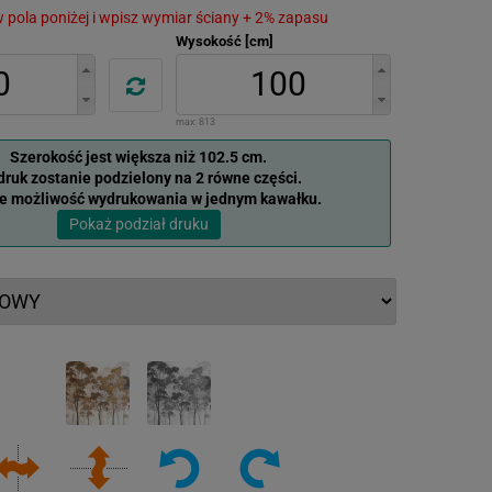
 w pola poniżej i wpisz wymiar ściany + 2% zapasu
Wysokość [cm]
max:
813
Szerokość jest większa niż 102.5 cm.
ruk zostanie podzielony na 2 równe części.
je możliwość wydrukowania w jednym kawałku.
Pokaż podział druku