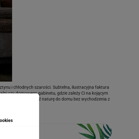
nu i chłodnych szarości. Subtelna, ilustracyjna faktura
sypialni czy domowego gabinetu, gdzie zależy Ci na kojącym
ą oazę ciszy i wprowadź naturę do domu bez wychodzenia z
ookies