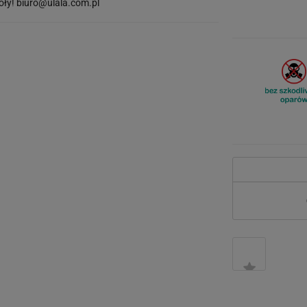
óły!
biuro@ulala.com.pl