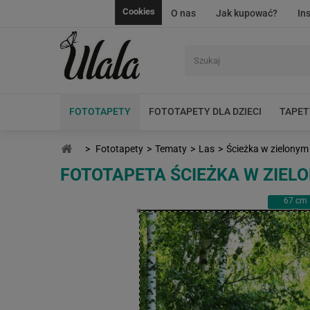
Cookies
O nas
Jak kupować?
In
FOTOTAPETY
FOTOTAPETY DLA DZIECI
TAPET
>
Fototapety
>
Tematy
>
Las
>
Ścieżka w zielonym
FOTOTAPETA ŚCIEŻKA W ZIEL
67
cm