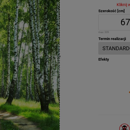
Kliknij
Szerokość [cm]
max:
339
Termin realizacji
Efekty