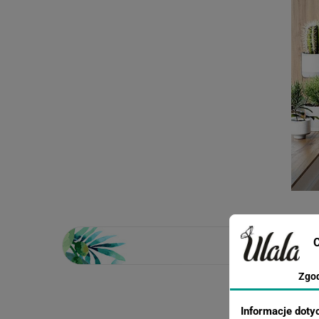
C
Zgo
Loading...
Informacje doty