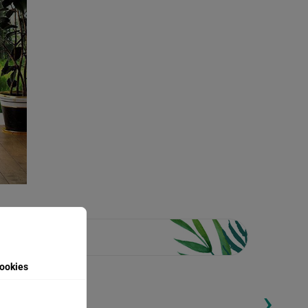
ookies
›
ding...
Loading...