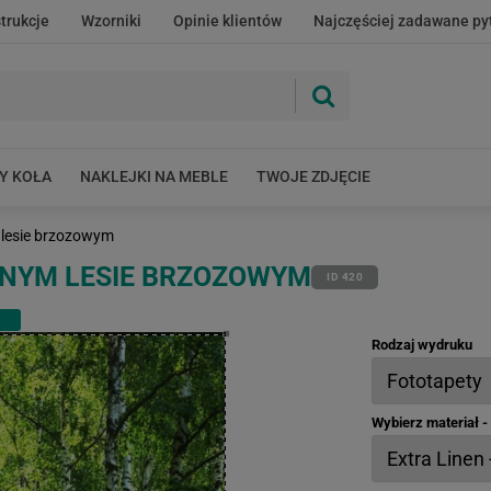
strukcje
Wzorniki
Opinie klientów
Najczęściej zadawane py
Y KOŁA
NAKLEJKI NA MEBLE
TWOJE ZDJĘCIE
 lesie brzozowym
ONYM LESIE BRZOZOWYM
ID 420
Rodzaj wydruku
Wybierz materiał 