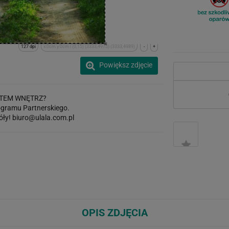
127 dpi
x:0cm y:0cm | (0,15) (3333,4975) (3333,4989)
-
+
Powiększ zdjęcie
TEM WNĘTRZ?
gramu Partnerskiego.
óły!
biuro@ulala.com.pl
OPIS ZDJĘCIA