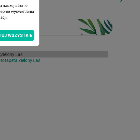
 naszej stronie .
tepnie wyświetlania
cji.
TUJ WSZYSTKIE
totapeta Zielony Las