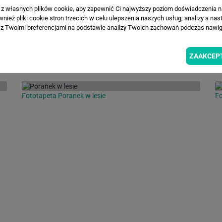
a z własnych plików cookie, aby zapewnić Ci najwyższy poziom doświadczenia na
ież pliki cookie stron trzecich w celu ulepszenia naszych usług, analizy a nas
z Twoimi preferencjami na podstawie analizy Twoich zachowań podczas nawiga
INSPIRACJE
ZAAKCEP
Fototapeta Poranek w lesie
Fo