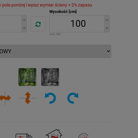
 w pola poniżej i wpisz wymiar ściany + 2% zapasu
Wysokość [cm]
max:
508