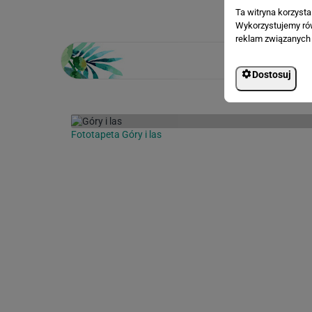
Ta witryna korzyst
Wykorzystujemy równ
reklam związanych 
Dostosuj
Fototapeta Góry i las