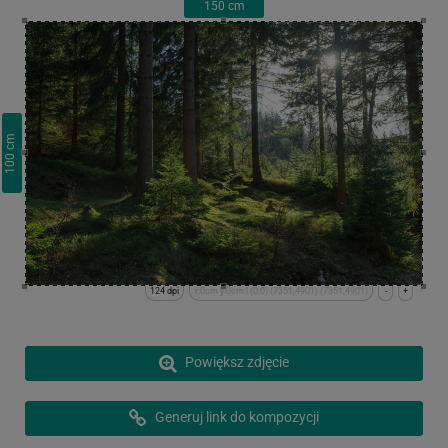
150
cm
cm
100
124 dpi
x:0cm y:0cm | (0,0) (7351,4901) (7351,4901)
-
+
Powiększ zdjęcie
Generuj link do kompozycji