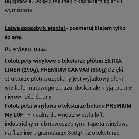
tej sprawie. Dołącz rysunek z kształtem ściany i
wymiarami.
Łatwe sposoby klejenia!
- posmaruj klejem tylko
ścianę.
Do wyboru masz:
Fototapety winylowe o
teksturze
płótna EXTRA
LINEN (290g), PREMIUM CANVAS (350g)
Dzięki
strukturze płótna uzyskany jest wyjątkowy efekt
wielkoformatowego obrazu, doskonale kryją drobne
nierówności ściany.
Fototapeta winylowa o
teksturze
betonu PREMIUM
My LOFT -
idealny do wnętrz w stylu loft,
industrialnym lub nowoczesnym. Tapeta winylowa
na flizelinie o gramaturze 350g/m2 o teksturze