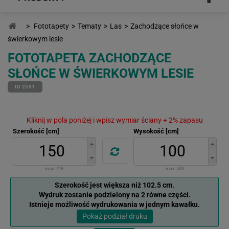
>
Fototapety
>
Tematy
>
Las
>
Zachodzące słońce w
świerkowym lesie
FOTOTAPETA ZACHODZĄCE
SŁOŃCE W ŚWIERKOWYM LESIE
ID 2591
Kliknij w pola poniżej i wpisz wymiar ściany + 2% zapasu
Szerokość [cm]
Wysokość [cm]
max:
748
max:
500
Szerokość jest większa niż 102.5 cm.
Wydruk zostanie podzielony na 2 równe części.
Istnieje możliwość wydrukowania w jednym kawałku.
Pokaż podział druku