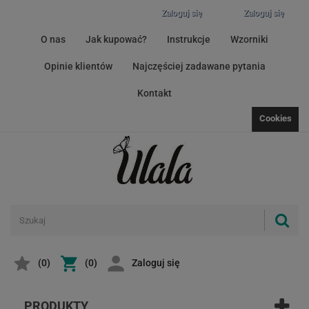
Zaloguj się
Zaloguj się
O nas
Jak kupować?
Instrukcje
Wzorniki
Opinie klientów
Najczęściej zadawane pytania
Kontakt
Cookies
(
0
)
(0)
Zaloguj się
PRODUKTY