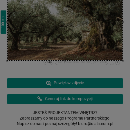
cm
100
71 dpi
x:0cm y:0cm | (0,0) (4251,2834) (4251,2834)
-
+
Powiększ zdjęcie
Generuj link do kompozycji
JESTEŚ PROJEKTANTEM WNĘTRZ?
Zapraszamy do naszego Programu Partnerskiego.
Napisz do nas i poznaj szczegóły!
biuro@ulala.com.pl