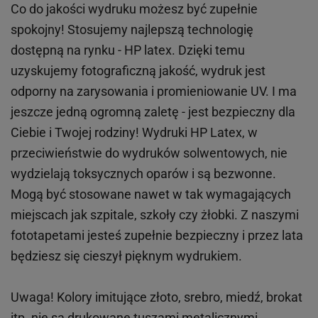
Co do jakości wydruku możesz być zupełnie
spokojny! Stosujemy najlepszą technologię
dostępną na rynku - HP latex. Dzięki temu
uzyskujemy fotograficzną jakość, wydruk jest
odporny na zarysowania i promieniowanie UV. I ma
jeszcze jedną ogromną zaletę - jest bezpieczny dla
Ciebie i Twojej rodziny!
Wydruki HP
Latex
, w
przeciwieństwie do wydruków
solwentowych
, nie
wydzielają toksycznych oparów i są bezwonne.
Mogą być stosowane nawet w tak wymagających
miejscach
jak
szpitale, szkoły czy żłobki.
Z naszymi
fototapetami jesteś zupełnie bezpieczny i przez lata
będziesz się cieszył pięknym wydrukiem.
Uwaga! Kolory imitujące złoto, srebro, miedź, brokat
itp.
nie są drukowane tuszami metalicznymi,