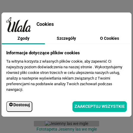
Cookies
Zgody
Szczegóły
O Cookies
Informacje dotyczące plików cookies
Fototapeta Tajemniczy Las
Ta witryna korzysta z własnych plików cookie, aby zapewnić Ci
najwyższy poziom doświadczenia na naszej stronie . Wykorzystujemy
również pliki cookie stron trzecich w celu ulepszenia naszych usług,
analizy a nastepnie wyświetlania reklam związanych z Twoimi
preferencjami na podstawie analizy Twoich zachowań podczas
nawigacji.
Dostosuj
ZAAKCEPTUJ WSZYSTKIE
Fototapeta Jesienny las we mgle