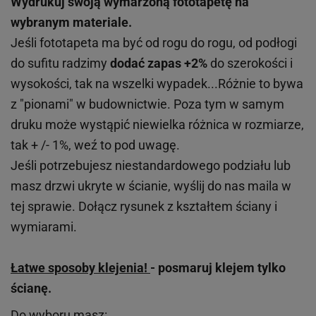
Wydrukuj swoją wymarzoną fototapetę na
wybranym materiale.
Jeśli fototapeta ma być od rogu do rogu, od podłogi
do sufitu radzimy
dodać zapas +2%
do szerokości i
wysokości, tak na wszelki wypadek...Różnie to bywa
z "pionami" w budownictwie. Poza tym w samym
druku może wystąpić niewielka różnica w rozmiarze,
tak + /- 1%, weź to pod uwagę.
Jeśli potrzebujesz niestandardowego podziału lub
masz drzwi ukryte w ścianie, wyślij do nas maila w
tej sprawie. Dołącz rysunek z kształtem ściany i
wymiarami.
Łatwe sposoby klejenia!
- posmaruj klejem tylko
ścianę.
Do wyboru masz: