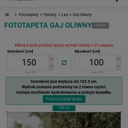
>
Fototapety
>
Tematy
>
Las
>
Gaj Oliwny
FOTOTAPETA GAJ OLIWNY
ID 332
Kliknij w pola poniżej i wpisz wymiar ściany + 2% zapasu
Szerokość [cm]
Wysokość [cm]
max:
433
max:
288
Szerokość jest większa niż 102.5 cm.
Wydruk zostanie podzielony na 2 równe części.
Istnieje możliwość wydrukowania w jednym kawałku.
Pokaż podział druku
150
cm