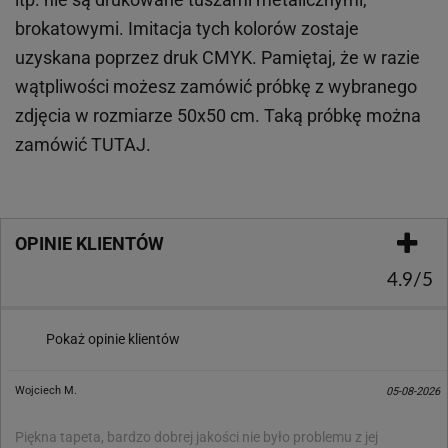
brokatowymi. Imitacja tych kolorów zostaje
uzyskana poprzez druk CMYK. Pamiętaj, że w
razie
wątpliwości możesz zamówić próbkę z wybranego
zdjęcia w rozmiarze 50x50 cm. Taką próbkę można
zamówić
TUTAJ
.
OPINIE KLIENTÓW
4.9/5
Pokaż opinie klientów
Wojciech M.
05-08-2026
Piękna tapeta, bardzo dobrej jakości nie było problemu z jej