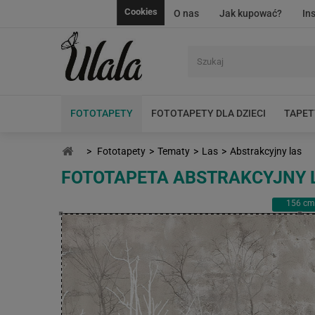
Cookies
O nas
Jak kupować?
In
FOTOTAPETY
FOTOTAPETY DLA DZIECI
TAPET
>
Fototapety
>
Tematy
>
Las
>
Abstrakcyjny las
FOTOTAPETA ABSTRAKCYJNY 
156
cm