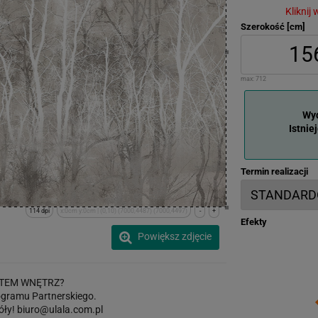
Kliknij
Szerokość [cm]
max:
712
Wyd
Istnie
Termin realizacji
114 dpi
x:0cm y:0cm | (0,10) (7000,4487) (7000,4497)
-
+
Efekty
Powiększ zdjęcie
TEM WNĘTRZ?
gramu Partnerskiego.
óły!
biuro@ulala.com.pl