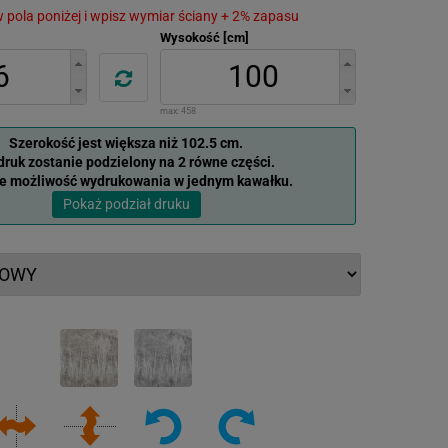
 w pola poniżej i wpisz wymiar ściany + 2% zapasu
Wysokość [cm]
max:
458
Szerokość jest większa niż 102.5 cm.
ruk zostanie podzielony na 2 równe części.
je możliwość wydrukowania w jednym kawałku.
Pokaż podział druku