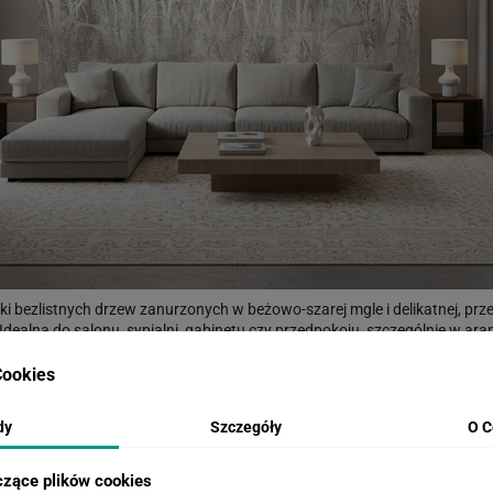
ki bezlistnych drzew zanurzonych w beżowo-szarej mgle i delikatnej, p
. Idealna do salonu, sypialni, gabinetu czy przedpokoju, szczególnie w ara
ączy się z drewnem, lnem i czarnymi akcentami. Wybór dla tych, którzy s
ookies
dy
Szczegóły
O C
WIZUALIZACJE PRODUKTU
czące plików cookies