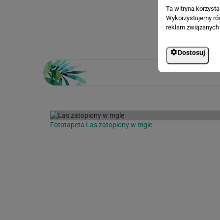
Ta witryna korzyst
Wykorzystujemy równ
Loading...
reklam związanych 
Dostosuj
Fototapeta Las zatopiony w mgle