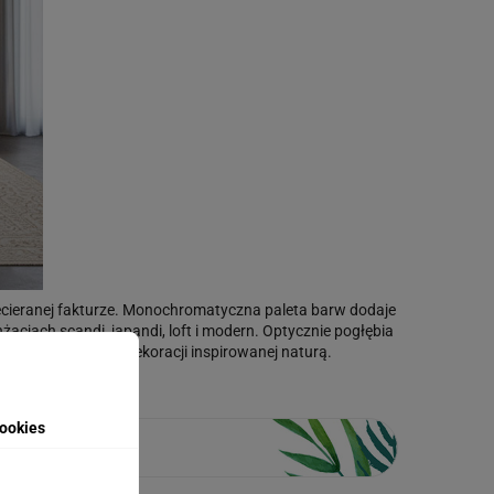
rzecieranej fakturze. Monochromatyczna paleta barw dodaje
nżacjach scandi, japandi, loft i modern. Optycznie pogłębia
zukają nastrojowej dekoracji inspirowanej naturą.
ookies