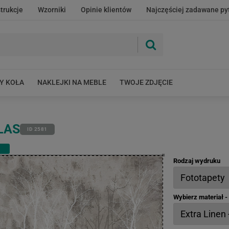
strukcje
Wzorniki
Opinie klientów
Najczęściej zadawane py
Y KOŁA
NAKLEJKI NA MEBLE
TWOJE ZDJĘCIE
LAS
ID 2581
Rodzaj wydruku
Wybierz materiał 