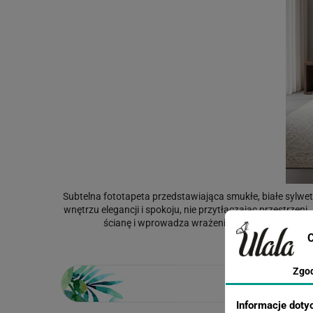
Subtelna fototapeta przedstawiająca smukłe, białe sylwet
wnętrzu elegancji i spokoju, nie przytłaczając przestrzeni
ścianę i wprowadza wrażenie lekkości, świetnie ł
C
Zgo
Informacje doty