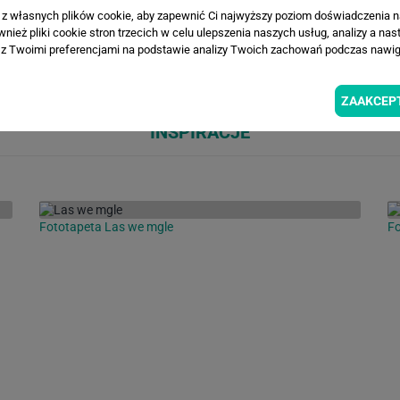
a z własnych plików cookie, aby zapewnić Ci najwyższy poziom doświadczenia na
ież pliki cookie stron trzecich w celu ulepszenia naszych usług, analizy a nas
Loading...
Loa
z Twoimi preferencjami na podstawie analizy Twoich zachowań podczas nawiga
ZAAKCEP
INSPIRACJE
Fototapeta Las we mgle
Fo