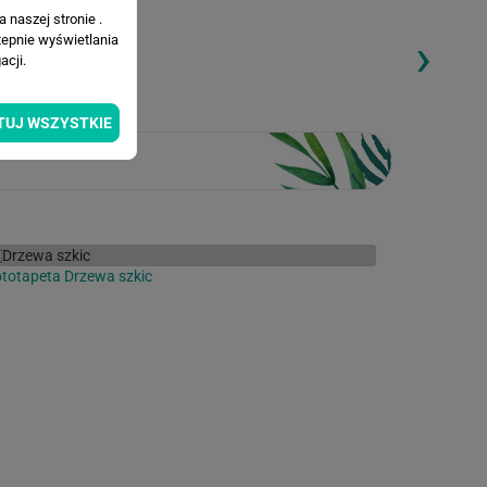
 naszej stronie .
›
tepnie wyświetlania
ding...
Loading...
cji.
TUJ WSZYSTKIE
totapeta Drzewa szkic