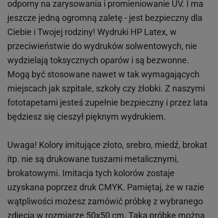
odporny na zarysowania i promieniowanie UV. I ma
jeszcze jedną ogromną zaletę - jest bezpieczny dla
Ciebie i Twojej rodziny!
Wydruki HP
Latex
, w
przeciwieństwie do wydruków
solwentowych
, nie
wydzielają toksycznych oparów i są bezwonne.
Mogą być stosowane nawet w tak wymagających
miejscach
jak
szpitale, szkoły czy żłobki.
Z naszymi
fototapetami jesteś zupełnie bezpieczny i przez lata
będziesz się cieszył pięknym wydrukiem.
Uwaga! Kolory imitujące złoto, srebro, miedź, brokat
itp.
nie są drukowane tuszami metalicznymi,
brokatowymi. Imitacja tych kolorów zostaje
uzyskana poprzez druk CMYK. Pamiętaj, że w
razie
wątpliwości możesz zamówić próbkę z wybranego
zdjęcia w rozmiarze 50x50 cm. Taką próbkę można