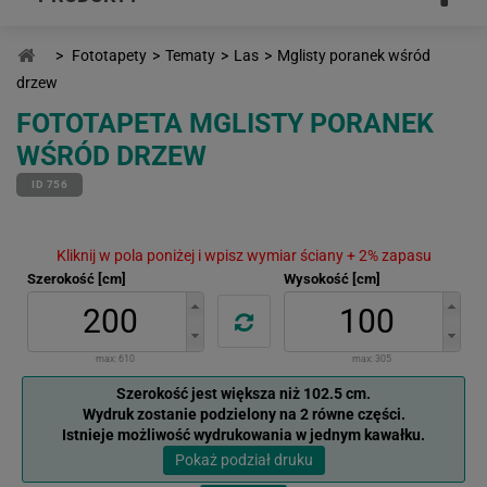
>
Fototapety
>
Tematy
>
Las
>
Mglisty poranek wśród
drzew
FOTOTAPETA MGLISTY PORANEK
WŚRÓD DRZEW
ID 756
Kliknij w pola poniżej i wpisz wymiar ściany + 2% zapasu
Szerokość [cm]
Wysokość [cm]
max:
610
max:
305
Szerokość jest większa niż 102.5 cm.
Wydruk zostanie podzielony na 2 równe części.
Istnieje możliwość wydrukowania w jednym kawałku.
Pokaż podział druku