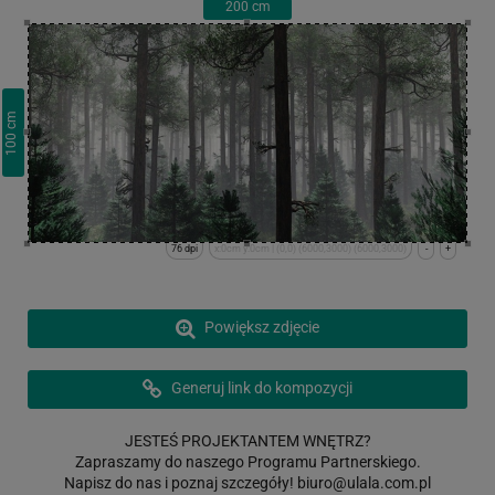
200
cm
cm
100
76 dpi
x:0cm y:0cm | (0,0) (6000,3000) (6000,3000)
-
+
Powiększ zdjęcie
Generuj link do kompozycji
JESTEŚ PROJEKTANTEM WNĘTRZ?
Zapraszamy do naszego Programu Partnerskiego.
Napisz do nas i poznaj szczegóły!
biuro@ulala.com.pl