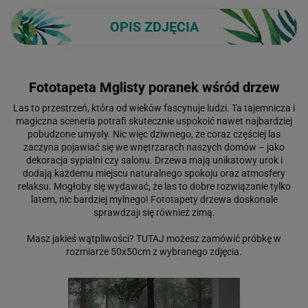
OPIS ZDJĘCIA
Fototapeta Mglisty poranek wśród drzew
Las to przestrzeń, która od wieków fascynuje ludzi. Ta tajemnicza i
magiczna sceneria potrafi skutecznie uspokoić nawet najbardziej
pobudzone umysły. Nic więc dziwnego, że coraz częściej las
zaczyna pojawiać się we wnętrzarach naszych domów – jako
dekoracja sypialni czy salonu. Drzewa mają unikatowy urok i
dodają każdemu miejscu naturalnego spokoju oraz atmosfery
relaksu. Mogłoby się wydawać, że las to dobre rozwiązanie tylko
latem, nic bardziej mylnego! Fototapety drzewa doskonale
sprawdzajı się również zimą.
Masz jakieś wątpliwości?
TUTAJ
możesz zamówić próbkę w
rozmiarze 50x50cm z wybranego zdjęcia.