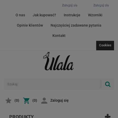
Zaloguj się
Zaloguj się
O nas
Jak kupować?
Instrukcje
Wzorniki
Opinie klientów
Najczęściej zadawane pytania
Kontakt
Cookies
(
0
)
(0)
Zaloguj się
PRODUKTY