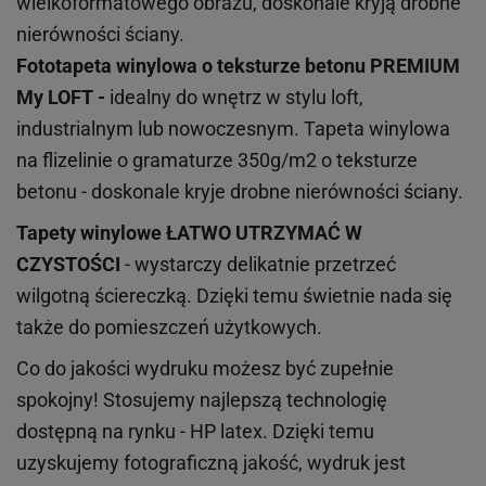
wielkoformatowego obrazu, doskonale kryją drobne
nierówności ściany.
Fototapeta winylowa o
teksturze
betonu PREMIUM
My LOFT -
idealny do wnętrz w stylu loft,
industrialnym lub nowoczesnym. Tapeta winylowa
na flizelinie o gramaturze 350g/m2 o teksturze
betonu - doskonale kryje drobne nierówności ściany.
Tapety winylowe
ŁATWO UTRZYMAĆ W
CZYSTOŚCI
- wystarczy delikatnie przetrzeć
wilgotną ściereczką. Dzięki temu świetnie nada się
także do pomieszczeń użytkowych.
Co do jakości wydruku możesz być zupełnie
spokojny! Stosujemy najlepszą technologię
dostępną na rynku - HP latex. Dzięki temu
uzyskujemy fotograficzną jakość, wydruk jest