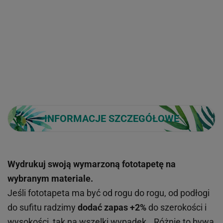
INFORMACJE SZCZEGÓŁOWE
Wydrukuj swoją wymarzoną fototapetę na
wybranym materiale.
Jeśli fototapeta ma być od rogu do rogu, od podłogi
do sufitu radzimy
dodać zapas +2%
do szerokości i
wysokości, tak na wszelki wypadek...Różnie to bywa