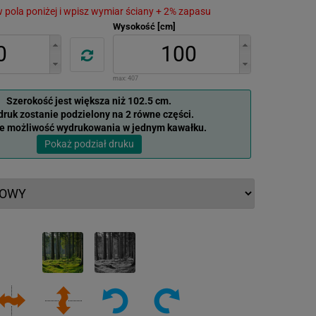
 w pola poniżej i wpisz wymiar ściany + 2% zapasu
Wysokość [cm]
max:
407
Szerokość jest większa niż 102.5 cm.
ruk zostanie podzielony na 2 równe części.
je możliwość wydrukowania w jednym kawałku.
Pokaż podział druku