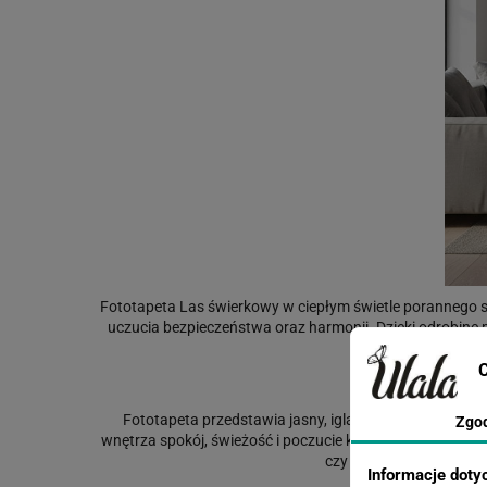
Fototapeta Las świerkowy w ciepłym świetle porannego sł
uczucia bezpieczeństwa oraz harmonii. Dzięki odrobine
C
Masz jakieś w
Fototapeta przedstawia jasny, iglasty las skąpany w 
Zgo
wnętrza spokój, świeżość i poczucie kontaktu z naturą. G
czy strefy relaksu, a t
Informacje doty