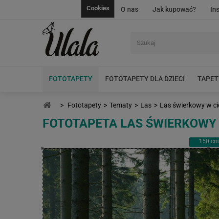
Cookies
O nas
Jak kupować?
In
FOTOTAPETY
FOTOTAPETY DLA DZIECI
TAPET
>
Fototapety
>
Tematy
>
Las
>
Las świerkowy w ci
FOTOTAPETA LAS ŚWIERKOWY
150
cm