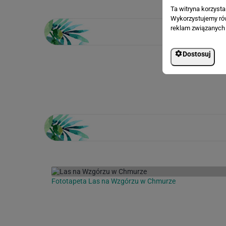
Ta witryna korzyst
Wykorzystujemy równ
reklam związanych 
Dostosuj
Loading...
Fototapeta Las na Wzgórzu w Chmurze