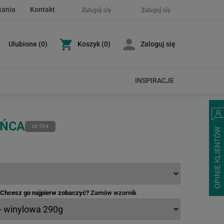
tania
Kontakt
Zaloguj się
Zaloguj się
Ulubione
(
0
)
Koszyk
(0)
Zaloguj się
INSPIRACJE
OŃCA
ID 754
- Chcesz go najpierw zobaczyć?
Zamów wzornik