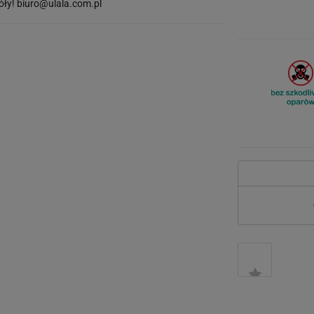
óły!
biuro@ulala.com.pl