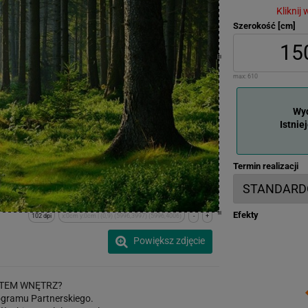
Kliknij
Szerokość [cm]
max:
610
Wyd
Istnie
Termin realizacji
Efekty
102 dpi
x:0cm y:0cm | (0,9) (5996,3997) (5996,4006)
-
+
Powiększ zdjęcie
TEM WNĘTRZ?
gramu Partnerskiego.