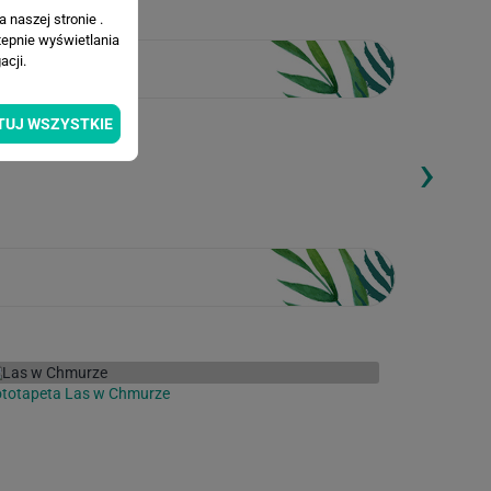
 naszej stronie .
tepnie wyświetlania
cji.
TUJ WSZYSTKIE
›
ding...
Loading...
ototapeta Las w Chmurze