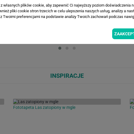
a z własnych plików cookie, aby zapewnić Ci najwyższy poziom doświadczenia na
ież pliki cookie stron trzecich w celu ulepszenia naszych usług, analizy a nas
z Twoimi preferencjami na podstawie analizy Twoich zachowań podczas nawiga
WIZUALIZACJE PRODUKTU
ZAAKCEP
Loading...
Loa
INSPIRACJE
Fototapeta Las zatopiony w mgle
F