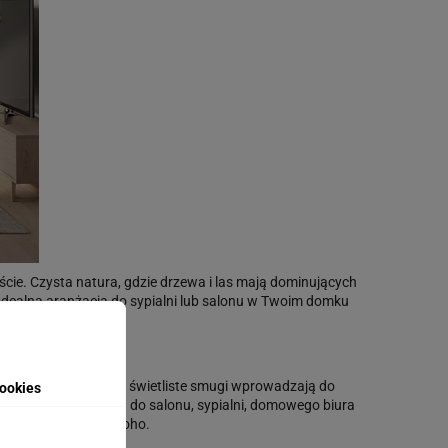
cie. Czysta natura, gdzie drzewa i las mają dominujących
Idealna aranżacja do sypialni lub salonu w Twoim domku
anego zdjęcia.
w. Naturalna zieleń i świetliste smugi wprowadzają do
ookies
ość i oddech. Idealna do salonu, sypialni, domowego biura
andynawskim, eko i boho.