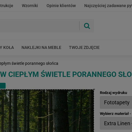
strukcje
Wzorniki
Opinie klientów
Najczęściej zadawane py
Y KOŁA
NAKLEJKI NA MEBLE
TWOJE ZDJĘCIE
epłym świetle porannego słońca
 W CIEPŁYM ŚWIETLE PORANNEGO SŁ
Rodzaj wydruku
Wybierz materiał 