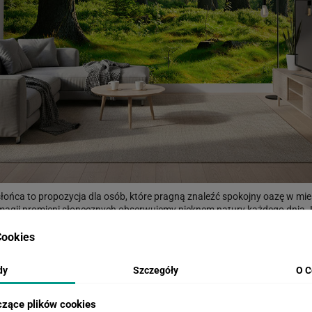
ońca to propozycja dla osób, które pragną znaleźć spokojny oazę w mieś
 magii promieni słonecznych obserwujemy pięknem natury każdego dnia. 
jednorodzinnym!
ookies
ątpliwości?
TUTAJ
możesz zamówić próbkę w rozmiarze 50x50cm z wybr
porannych promieniach słońca, z miękkim mchem i paprociami u stóp drze
dy
Szczegóły
O C
łęboka perspektywa pni optycznie powiększa przestrzeń, nadając jej lekk
akże do gabinetów spa lub recepcji. Doskonale komponuje się ze stylem sk
czące plików cookies