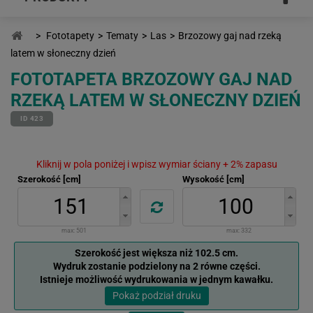
>
Fototapety
>
Tematy
>
Las
>
Brzozowy gaj nad rzeką
latem w słoneczny dzień
FOTOTAPETA BRZOZOWY GAJ NAD
RZEKĄ LATEM W SŁONECZNY DZIEŃ
ID 423
Kliknij w pola poniżej i wpisz wymiar ściany + 2% zapasu
Szerokość [cm]
Wysokość [cm]
max:
501
max:
332
Szerokość jest większa niż 102.5 cm.
Wydruk zostanie podzielony na 2 równe części.
Istnieje możliwość wydrukowania w jednym kawałku.
Pokaż podział druku