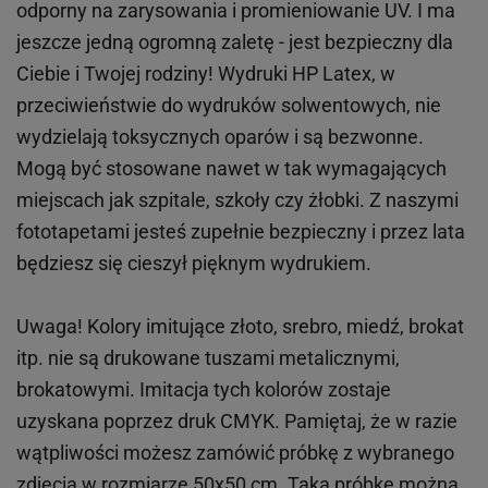
odporny na zarysowania i promieniowanie UV. I ma
jeszcze jedną ogromną zaletę - jest bezpieczny dla
Ciebie i Twojej rodziny!
Wydruki HP
Latex
, w
przeciwieństwie do wydruków
solwentowych
, nie
wydzielają toksycznych oparów i są bezwonne.
Mogą być stosowane nawet w tak wymagających
miejscach
jak
szpitale, szkoły czy żłobki.
Z naszymi
fototapetami jesteś zupełnie bezpieczny i przez lata
będziesz się cieszył pięknym wydrukiem.
Uwaga! Kolory imitujące złoto, srebro, miedź, brokat
itp.
nie są drukowane tuszami metalicznymi,
brokatowymi. Imitacja tych kolorów zostaje
uzyskana poprzez druk CMYK. Pamiętaj, że w
razie
wątpliwości możesz zamówić próbkę z wybranego
zdjęcia w rozmiarze 50x50 cm. Taką próbkę można