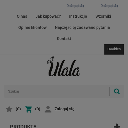
Zaloguj się
Zaloguj się
O nas
Jak kupować?
Instrukcje
Wzorniki
Opinie klientów
Najczęściej zadawane pytania
Kontakt
Cookies
(
0
)
(0)
Zaloguj się
PRODUKTY