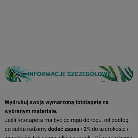
INFORMACJE SZCZEGÓŁOWE
Wydrukuj swoją wymarzoną fototapetę na
wybranym materiale.
Jeśli fototapeta ma być od rogu do rogu, od podłogi
do sufitu radzimy
dodać zapas +2%
do szerokości i
wysokości, tak na wszelki wypadek...Różnie to bywa