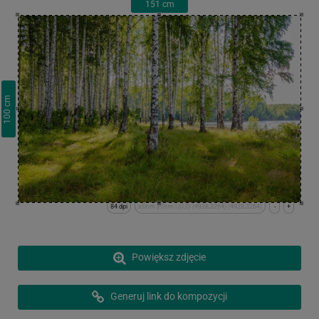
151
cm
cm
100
84 dpi
x:0cm y:0cm | (0,0) (4928,3264) (4928,3264)
-
+
Powiększ zdjęcie
Generuj link do kompozycji