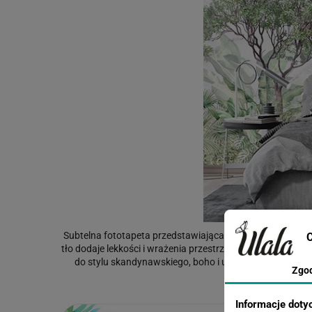
Subtelna fototapeta przedstawiająca akwarelową scenę le
C
tło dodaje lekkości i wrażenia przestrzeni. To idealny wyb
do stylu skandynawskiego, boho i urban jungle jako ef
Zgo
Informacje doty