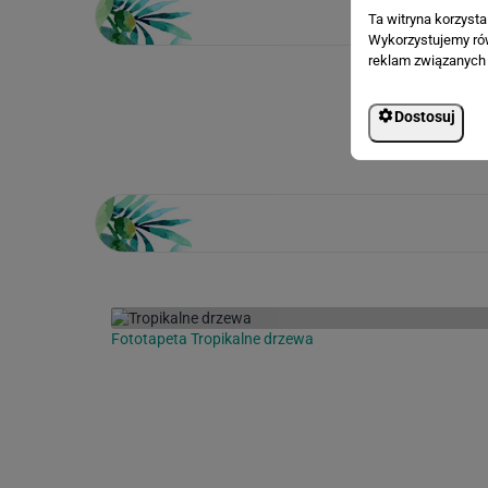
Ta witryna korzyst
Wykorzystujemy równ
reklam związanych 
Loading...
Dostosuj
Fototapeta Tropikalne drzewa