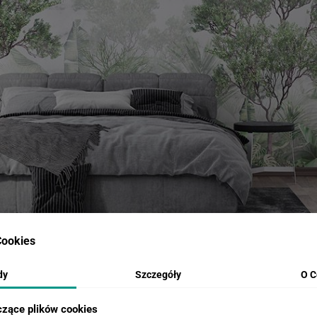
śno‑tropikalną: smukłe drzewa wynurzają się z delikatnej mgły, otoczo
ookies
ór, gdy chcesz optycznie powiększyć i odświeżyć salon, sypialnię czy biu
ektowna ściana akcentowa. Sprawdzi się również w przestrzeniach komercy
dy
Szczegóły
O C
czące plików cookies