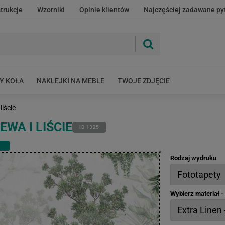
strukcje
Wzorniki
Opinie klientów
Najczęściej zadawane py
Y KOŁA
NAKLEJKI NA MEBLE
TWOJE ZDJĘCIE
liście
WA I LIŚCIE
ID 1325
Rodzaj wydruku
Wybierz materiał 