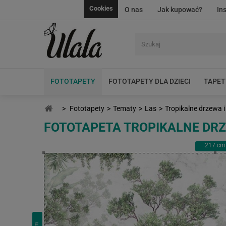
Cookies
O nas
Jak kupować?
In
FOTOTAPETY
FOTOTAPETY DLA DZIECI
TAPET
>
Fototapety
>
Tematy
>
Las
>
Tropikalne drzewa i 
FOTOTAPETA TROPIKALNE DRZE
217
cm