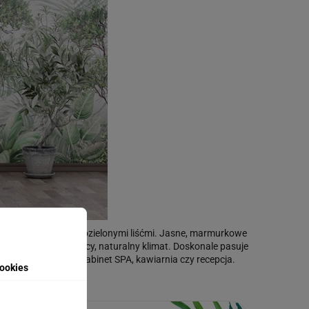
ne bujnymi, pastelowozielonymi liśćmi. Jasne, marmurkowe
ro, wprowadzając kojący, naturalny klimat. Doskonale pasuje
jnych, takich jak gabinet SPA, kawiarnia czy recepcja.
ookies