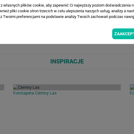
WIZUALIZACJE PRODUKTU
a z własnych plików cookie, aby zapewnić Ci najwyższy poziom doświadczenia na
ież pliki cookie stron trzecich w celu ulepszenia naszych usług, analizy a nas
z Twoimi preferencjami na podstawie analizy Twoich zachowań podczas nawiga
Loading...
Loa
ZAAKCEP
INSPIRACJE
Fototapeta Ciemny Las
Fo