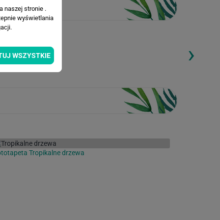
 naszej stronie .
tepnie wyświetlania
cji.
›
ding...
Loading...
TUJ WSZYSTKIE
totapeta Tropikalne drzewa