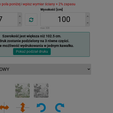
 w pola poniżej i wpisz wymiar ściany + 2% zapasu
Wysokość [cm]
max:
328
Szerokość jest większa niż 102.5 cm.
ruk zostanie podzielony na 3 równe części.
je możliwość wydrukowania w jednym kawałku.
Pokaż podział druku