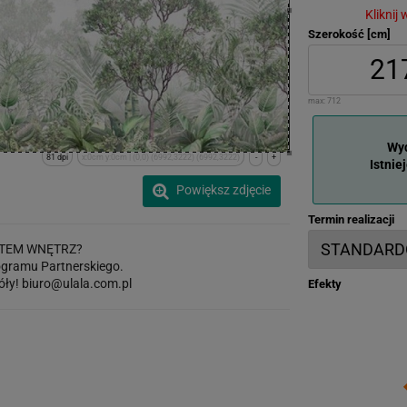
Kliknij
Szerokość [cm]
max:
712
Wyd
81 dpi
x:0cm y:0cm | (0,0) (6992,3222) (6992,3222)
-
+
Istnie
Powiększ zdjęcie
Termin realizacji
TEM WNĘTRZ?
gramu Partnerskiego.
óły!
biuro@ulala.com.pl
Efekty