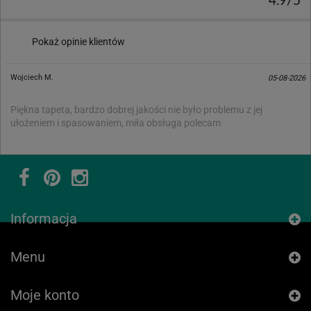
4.9/5
Pokaż opinie klientów
Wojciech M.
05-08-2026
Piękna tapeta, bardzo dobrej jakości nie było problemu z jej
ułożeniem i spasowaniem, miła obsługa polecam
Informacja
Menu
Moje konto