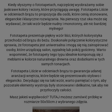
Kiedy słyszymy o fototapetach, najczęściej wyobrażamy sobie
jaskrawe kolory i wzory, które przyciągają uwagę. Fototapeta Liście
w odcieniach brązu to propozycja dla osób, które cenią stonowane,
eleganckie i klasyczne rozwiązania. Na pierwszy rzut oka może się
wydawać, że taki wzór będzie nudny i monotonny, ale nic bardziej
mylnego!
Fototapeta prezentuje piękny wzór liści, których kolorystyka
przechodzi od brązu do beżu. Doskonałe połączenie kolorystyczne
sprawia, że fototapeta jest uniwersalna i mogą się nią zainspirować
osoby, które urządzają salon, sypialnię lub pokój gościnny. Warto
wspomnieć, że fototapety tego typu idealnie komponują się z
meblami w kolorze naturalnego drewna oraz dodatkami w tych
samych tonacjach.
Fototapeta Liście w odcieniach brązu to gwarancja udanej
aranżacji wnętrza, które będzie się prezentowało stylowo i
elegancko. Decydując się na taki wzór, warto pamiętać o tym, aby
pozostałe elementy wystroju były stonowane i delikatne, tak aby nie
przytłoczyły całości.
Masz jakieś wątpliwości?
TUTAJ
możesz zamówić próbkę w
rozmiarze 50x50cm z wybranego zdjęcia.