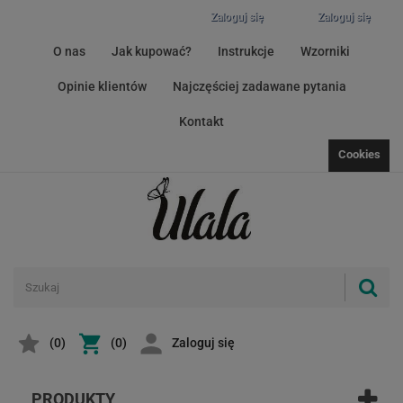
Zaloguj się
Zaloguj się
O nas
Jak kupować?
Instrukcje
Wzorniki
Opinie klientów
Najczęściej zadawane pytania
Kontakt
Cookies
(
0
)
(0)
Zaloguj się
PRODUKTY