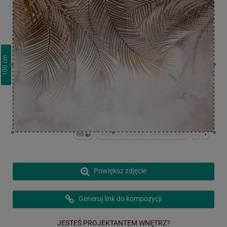
cm
100
102 dpi
x:0cm y:0cm | (0,0) (5992,3995) (5992,3995)
-
+
Powiększ zdjęcie
Generuj link do kompozycji
JESTEŚ PROJEKTANTEM WNĘTRZ?