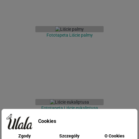
Fototapeta Liście palmy
Fototapeta Liście eukaliptusa
Cookies
Zgody
Szczegóły
O Cookies