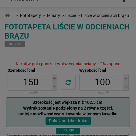
>
Fototapety
>
Tematy
>
Liście
>
Liście w odcieniach brązu
FOTOTAPETA LIŚCIE W ODCIENIACH
BRĄZU
ID 1275
Kliknij w pola poniżej i wpisz wymiar ściany + 2% zapasu
Szerokość [cm]
Wysokość [cm]
max:
610
max:
407
Szerokość jest większa niż 102.5 cm.
Wydruk zostanie podzielony na 2 równe części.
Istnieje możliwość wydrukowania w jednym kawałku.
Pokaż podział druku
150
cm