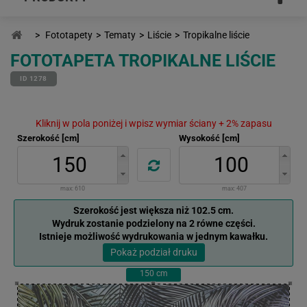
>
Fototapety
>
Tematy
>
Liście
>
Tropikalne liście
FOTOTAPETA TROPIKALNE LIŚCIE
ID 1278
Kliknij w pola poniżej i wpisz wymiar ściany + 2% zapasu
Szerokość [cm]
Wysokość [cm]
max:
610
max:
407
Szerokość jest większa niż 102.5 cm.
Wydruk zostanie podzielony na 2 równe części.
Istnieje możliwość wydrukowania w jednym kawałku.
Pokaż podział druku
150
cm