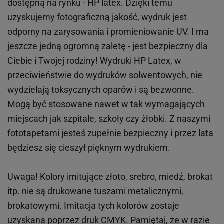
dostępną na rynku - HP latex. Dzięki temu
uzyskujemy fotograficzną jakość, wydruk jest
odporny na zarysowania i promieniowanie UV. I ma
jeszcze jedną ogromną zaletę - jest bezpieczny dla
Ciebie i Twojej rodziny!
Wydruki HP
Latex
, w
przeciwieństwie do wydruków
solwentowych
, nie
wydzielają toksycznych oparów i są bezwonne.
Mogą być stosowane nawet w tak wymagających
miejscach
jak
szpitale, szkoły czy żłobki.
Z naszymi
fototapetami jesteś zupełnie bezpieczny i przez lata
będziesz się cieszył pięknym wydrukiem.
Uwaga! Kolory imitujące złoto, srebro, miedź, brokat
itp.
nie są drukowane tuszami metalicznymi,
brokatowymi. Imitacja tych kolorów zostaje
uzyskana poprzez druk CMYK. Pamiętaj, że w
razie