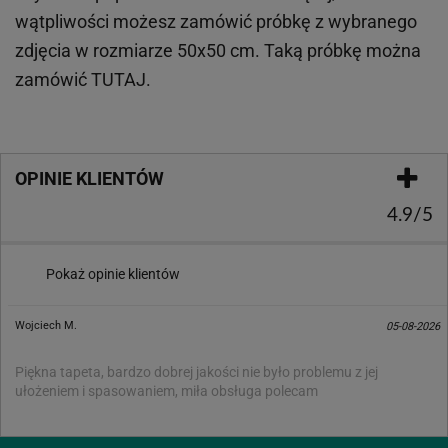
wątpliwości możesz zamówić próbkę z wybranego
zdjęcia w rozmiarze 50x50 cm. Taką próbkę można
zamówić
TUTAJ
.
OPINIE KLIENTÓW
4.9/5
Pokaż opinie klientów
Wojciech M.
05-08-2026
Piękna tapeta, bardzo dobrej jakości nie było problemu z jej
ułożeniem i spasowaniem, miła obsługa polecam