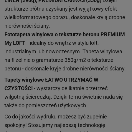
LINEN (290g), PREMIUM CANVAS (350g)
Dzięki
strukturze płótna uzyskany jest wyjątkowy efekt
wielkoformatowego obrazu, doskonale kryją drobne
nierówności ściany.
Fototapeta winylowa o
teksturze
betonu PREMIUM
My LOFT -
idealny do wnętrz w stylu loft,
industrialnym lub nowoczesnym. Tapeta winylowa
na flizelinie o gramaturze 350g/m2 o teksturze
betonu - doskonale kryje drobne nierówności ściany.
Tapety winylowe
ŁATWO UTRZYMAĆ W
CZYSTOŚCI
- wystarczy delikatnie przetrzeć
wilgotną ściereczką. Dzięki temu świetnie nada się
także do pomieszczeń użytkowych.
Co do jakości wydruku możesz być zupełnie
spokojny! Stosujemy najlepszą technologię