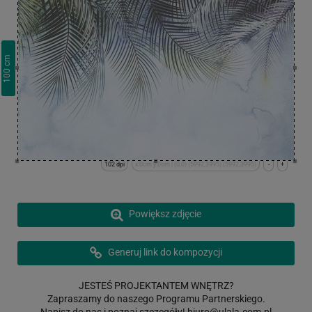
cm
100
102 dpi
x:0cm y:0cm | (0,0) (5992,3995) (5992,3995)
-
+
Powiększ zdjęcie
Generuj link do kompozycji
JESTEŚ PROJEKTANTEM WNĘTRZ?
Zapraszamy do naszego Programu Partnerskiego.
Napisz do nas i poznaj szczegóły!
biuro@ulala.com.pl