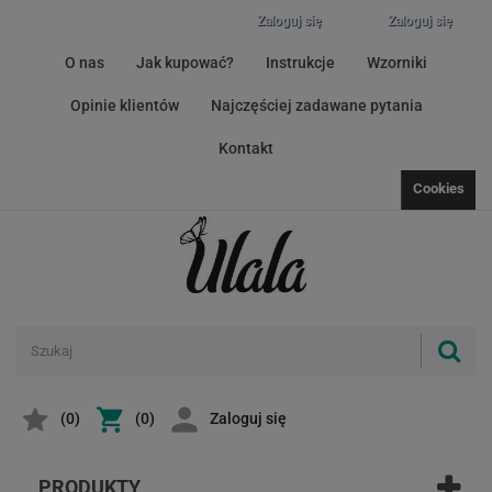
Zaloguj się
Zaloguj się
O nas
Jak kupować?
Instrukcje
Wzorniki
Opinie klientów
Najczęściej zadawane pytania
Kontakt
Cookies
(
0
)
(0)
Zaloguj się
PRODUKTY