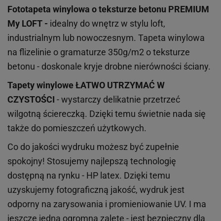
Fototapeta winylowa o
teksturze
betonu PREMIUM
My LOFT -
idealny do wnętrz w stylu loft,
industrialnym lub nowoczesnym. Tapeta winylowa
na flizelinie o gramaturze 350g/m2 o teksturze
betonu - doskonale kryje drobne nierówności ściany.
Tapety winylowe
ŁATWO UTRZYMAĆ W
CZYSTOŚCI
- wystarczy delikatnie przetrzeć
wilgotną ściereczką. Dzięki temu świetnie nada się
także do pomieszczeń użytkowych.
Co do jakości wydruku możesz być zupełnie
spokojny! Stosujemy najlepszą technologię
dostępną na rynku - HP latex. Dzięki temu
uzyskujemy fotograficzną jakość, wydruk jest
odporny na zarysowania i promieniowanie UV. I ma
jeszcze jedną ogromną zaletę - jest bezpieczny dla