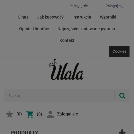
Zaloguj się
Zaloguj się
O nas
Jak kupować?
Instrukcje
Wzorniki
Opinie klientów
Najczęściej zadawane pytania
Kontakt
Cookies
(
0
)
(0)
Zaloguj się
PRODUKTY