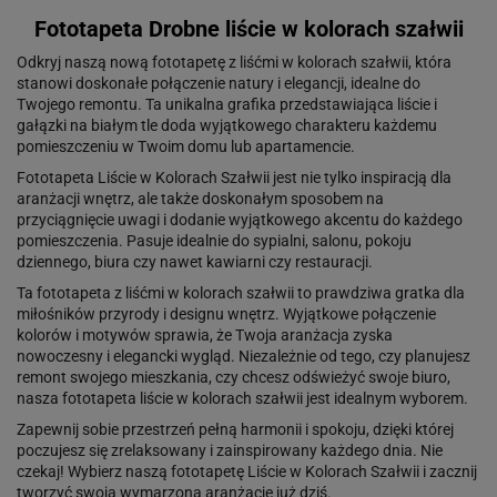
Fototapeta Drobne liście w kolorach szałwii
Odkryj naszą nową fototapetę z liśćmi w kolorach szałwii, która
stanowi doskonałe połączenie natury i elegancji, idealne do
Twojego remontu. Ta unikalna grafika przedstawiająca liście i
gałązki na białym tle doda wyjątkowego charakteru każdemu
pomieszczeniu w Twoim domu lub apartamencie.
Fototapeta Liście w Kolorach Szałwii jest nie tylko inspiracją dla
aranżacji wnętrz, ale także doskonałym sposobem na
przyciągnięcie uwagi i dodanie wyjątkowego akcentu do każdego
pomieszczenia. Pasuje idealnie do sypialni, salonu, pokoju
dziennego, biura czy nawet kawiarni czy restauracji.
Ta fototapeta z liśćmi w kolorach szałwii to prawdziwa gratka dla
miłośników przyrody i designu wnętrz. Wyjątkowe połączenie
kolorów i motywów sprawia, że Twoja aranżacja zyska
nowoczesny i elegancki wygląd. Niezależnie od tego, czy planujesz
remont swojego mieszkania, czy chcesz odświeżyć swoje biuro,
nasza fototapeta liście w kolorach szałwii jest idealnym wyborem.
Zapewnij sobie przestrzeń pełną harmonii i spokoju, dzięki której
poczujesz się zrelaksowany i zainspirowany każdego dnia. Nie
czekaj! Wybierz naszą fototapetę Liście w Kolorach Szałwii i zacznij
tworzyć swoją wymarzoną aranżację już dziś.