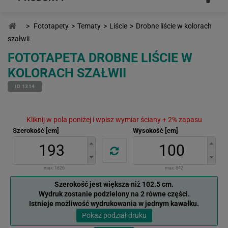
>
Fototapety
>
Tematy
>
Liście
>
Drobne liście w kolorach
szałwii
FOTOTAPETA DROBNE LIŚCIE W
KOLORACH SZAŁWII
ID 1314
Kliknij w pola poniżej i wpisz wymiar ściany + 2% zapasu
Szerokość [cm]
Wysokość [cm]
max:
1626
max:
842
Szerokość jest większa niż 102.5 cm.
Wydruk zostanie podzielony na 2 równe części.
Istnieje możliwość wydrukowania w jednym kawałku.
Pokaż podział druku