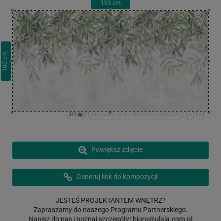
193
cm
cm
100
211 dpi
x:0cm y:0cm | (0,0) (15983,8281) (15983,8281)
-
+
Powiększ zdjęcie
Generuj link do kompozycji
JESTEŚ PROJEKTANTEM WNĘTRZ?
Zapraszamy do naszego Programu Partnerskiego.
Napisz do nas i poznaj szczegóły!
biuro@ulala.com.pl