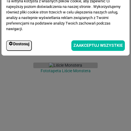
Ta witryna korzysta z własnych plików cookie, aby zapewnić Ci
Fototapeta Piękne liście
najwyższy poziom doświadczenia na naszej stronie . Wykorzystujemy
również pliki cookie stron trzecich w celu ulepszenia naszych usług,
analizy a nastepnie wyświetlania reklam związanych z Twoimi
preferencjami na podstawie analizy Twoich zachowań podczas
nawigacji.
Dostosuj
ZAAKCEPTUJ WSZYSTKIE
Fototapeta Liście Monstera