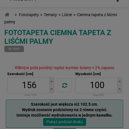
>
Fototapety
>
Tematy
>
Liście
>
Ciemna tapeta z liśćmi
palmy
FOTOTAPETA CIEMNA TAPETA Z
LIŚĆMI PALMY
ID 1565
Kliknij w pola poniżej i wpisz wymiar ściany + 2% zapasu
Szerokość [cm]
Wysokość [cm]
max:
1016
max:
652
Szerokość jest większa niż 102.5 cm.
Wydruk zostanie podzielony na 2 równe części.
Istnieje możliwość wydrukowania w jednym kawałku.
Pokaż podział druku