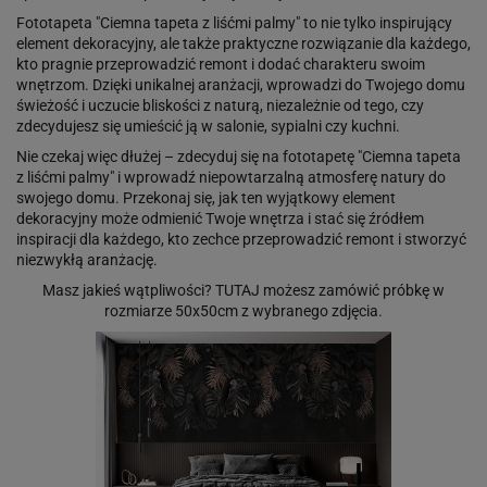
Fototapeta "Ciemna tapeta z liśćmi palmy" to nie tylko inspirujący
element dekoracyjny, ale także praktyczne rozwiązanie dla każdego,
kto pragnie przeprowadzić remont i dodać charakteru swoim
wnętrzom. Dzięki unikalnej aranżacji, wprowadzi do Twojego domu
świeżość i uczucie bliskości z naturą, niezależnie od tego, czy
zdecydujesz się umieścić ją w salonie, sypialni czy kuchni.
Nie czekaj więc dłużej – zdecyduj się na fototapetę "Ciemna tapeta
z liśćmi palmy" i wprowadź niepowtarzalną atmosferę natury do
swojego domu. Przekonaj się, jak ten wyjątkowy element
dekoracyjny może odmienić Twoje wnętrza i stać się źródłem
inspiracji dla każdego, kto zechce przeprowadzić remont i stworzyć
niezwykłą aranżację.
Masz jakieś wątpliwości?
TUTAJ
możesz zamówić próbkę w
rozmiarze 50x50cm z wybranego zdjęcia.