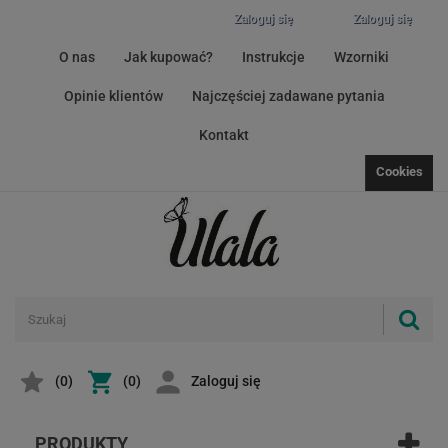
Zaloguj się
Zaloguj się
O nas
Jak kupować?
Instrukcje
Wzorniki
Opinie klientów
Najczęściej zadawane pytania
Kontakt
Cookies
(
0
)
(0)
Zaloguj się
PRODUKTY