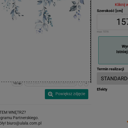
Kliknij
Szerokość [cm]
max:
1016
Wyd
Istnie
Termin realizacji
163 dpi
x:0cm y:0cm | (0,0) (9974,6353) (9974,6353)
-
+
Efekty
Powiększ zdjęcie
TEM WNĘTRZ?
gramu Partnerskiego.
óły!
biuro@ulala.com.pl