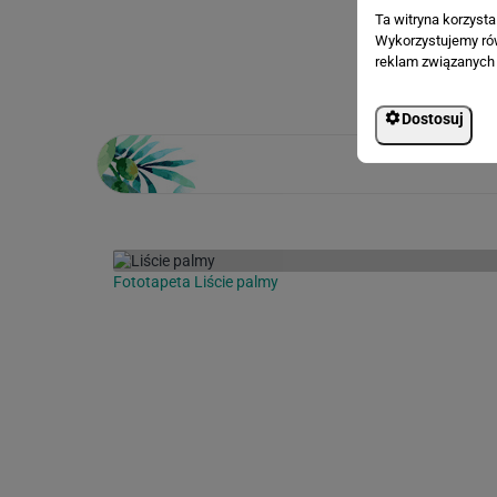
Ta witryna korzyst
Wykorzystujemy równ
Loading...
reklam związanych 
Dostosuj
Fototapeta Liście palmy