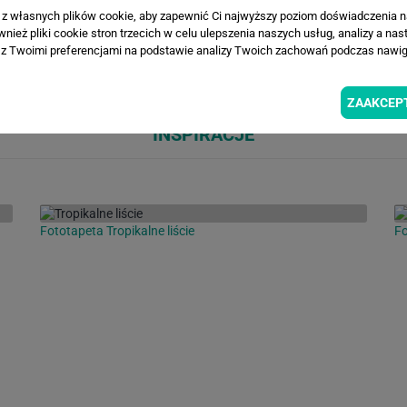
a z własnych plików cookie, aby zapewnić Ci najwyższy poziom doświadczenia na
ież pliki cookie stron trzecich w celu ulepszenia naszych usług, analizy a nas
Loading...
Loa
z Twoimi preferencjami na podstawie analizy Twoich zachowań podczas nawiga
ZAAKCEP
INSPIRACJE
Fototapeta Tropikalne liście
Fo