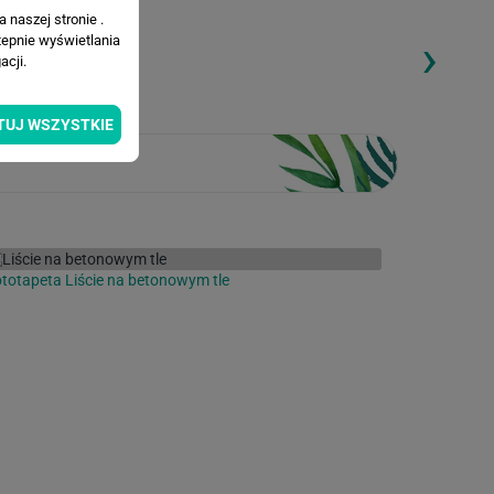
 naszej stronie .
›
tepnie wyświetlania
ding...
Loading...
cji.
TUJ WSZYSTKIE
totapeta Liście na betonowym tle