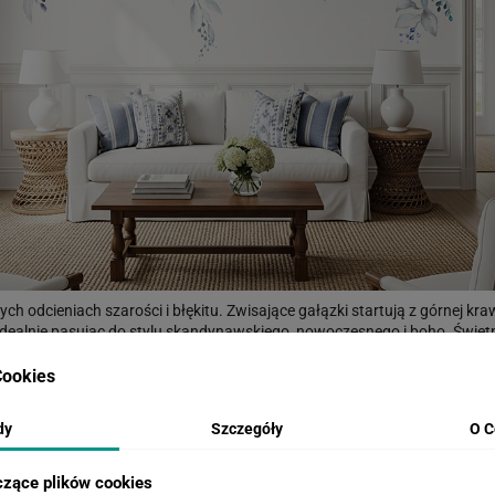
ch odcieniach szarości i błękitu. Zwisające gałązki startują z górnej kraw
dealnie pasując do stylu skandynawskiego, nowoczesnego i boho. Świetny 
btelna kompozycja nie przytłacza, a jednocześnie stanowi efektowną deko
ookies
dy
Szczegóły
O C
WIZUALIZACJE PRODUKTU
czące plików cookies