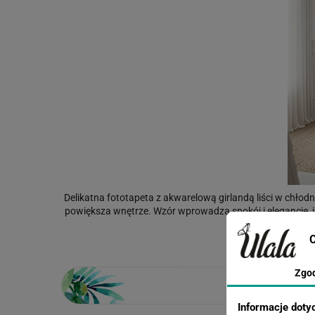
Delikatna fototapeta z akwarelową girlandą liści w chłodny
powiększa wnętrze. Wzór wprowadza spokój i elegancję, i
gabinetu. Su
C
Zgo
Informacje doty