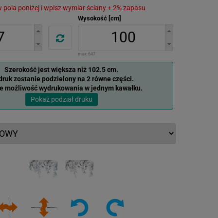
 w pola poniżej i wpisz wymiar ściany + 2% zapasu
Wysokość [cm]
max:
647
Szerokość jest większa niż 102.5 cm.
ruk zostanie podzielony na 2 równe części.
je możliwość wydrukowania w jednym kawałku.
Pokaż podział druku