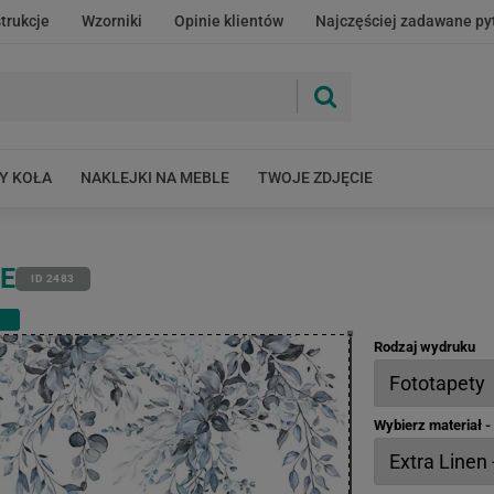
strukcje
Wzorniki
Opinie klientów
Najczęściej zadawane py
Y KOŁA
NAKLEJKI NA MEBLE
TWOJE ZDJĘCIE
IE
ID 2483
Rodzaj wydruku
Wybierz materiał 