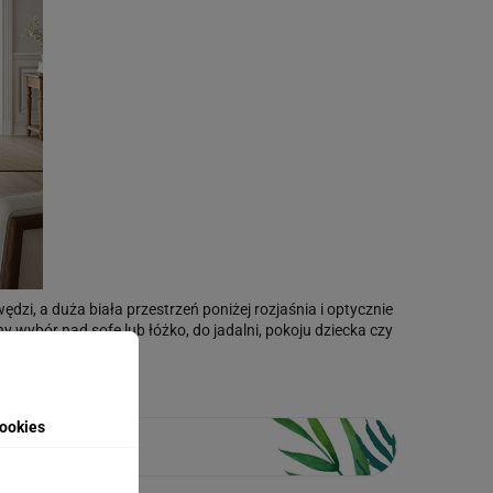
ędzi, a duża biała przestrzeń poniżej rozjaśnia i optycznie
wybór nad sofę lub łóżko, do jadalni, pokoju dziecka czy
rację ściany.
ookies