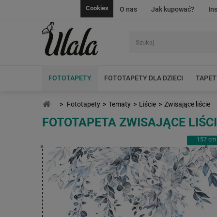
Cookies
O nas
Jak kupować?
In
FOTOTAPETY
FOTOTAPETY DLA DZIECI
TAPET
>
Fototapety
>
Tematy
>
Liście
>
Zwisające liście
FOTOTAPETA ZWISAJĄCE LIŚC
157
cm