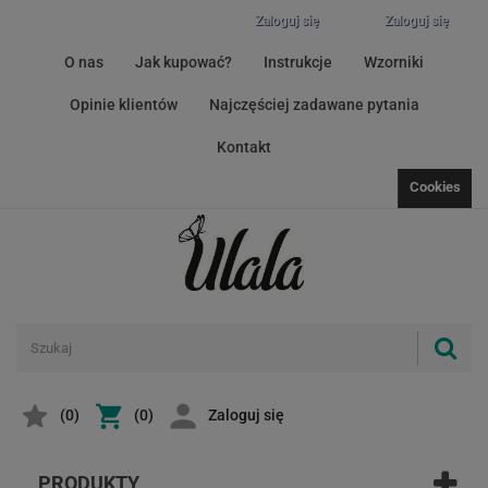
Zaloguj się
Zaloguj się
O nas
Jak kupować?
Instrukcje
Wzorniki
Opinie klientów
Najczęściej zadawane pytania
Kontakt
Cookies
(
0
)
(0)
Zaloguj się
PRODUKTY