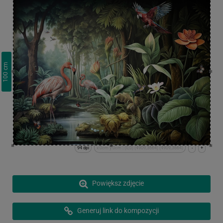
cm
100
94 dpi
x:0cm y:0cm | (0,0) (4909,3664) (4909,3664)
-
+
Powiększ zdjęcie
Generuj link do kompozycji