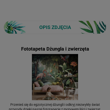
OPIS ZDJĘCIA
Fototapeta Dżungla i zwierzęta
Przenieś się do egzotycznej dżungli i odkryj niezwykły świat
przyrody dzięki naszej fototapecie z motywem liści i zwierząt.