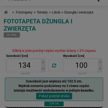
>
Fototapety
>
Tematy
>
Liście
>
Dżungla i zwierzęta
FOTOTAPETA DŻUNGLA I
ZWIERZĘTA
ID 1962
Kliknij w pola poniżej i wpisz wymiar ściany + 2% zapasu
Szerokość [cm]
Wysokość [cm]
max:
501
max:
373
Szerokość jest większa niż 102.5 cm.
Wydruk zostanie podzielony na 2 równe części.
Istnieje możliwość wydrukowania w jednym kawałku.
Pokaż podział druku
134
cm