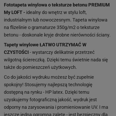
Fototapeta winylowa o
teksturze
betonu PREMIUM
My LOFT -
idealny do wnętrz w stylu loft,
industrialnym lub nowoczesnym. Tapeta winylowa
na flizelinie o gramaturze 350g/m2 o teksturze
betonu - doskonale kryje drobne nierówności ściany.
Tapety winylowe
ŁATWO UTRZYMAĆ W
CZYSTOŚCI
- wystarczy delikatnie przetrzeć
wilgotną ściereczką. Dzięki temu świetnie nada się
także do pomieszczeń użytkowych.
Co do jakości wydruku możesz być zupełnie
spokojny! Stosujemy najlepszą technologię
dostępną na rynku - HP latex. Dzięki temu
uzyskujemy fotograficzną jakość, wydruk jest
odporny na zarysowania i promieniowanie UV. I ma
jeszcze jedną ogromną zaletę - jest bezpieczny dla