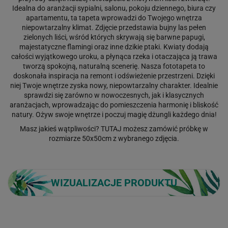
Idealna do aranżacji sypialni, salonu, pokoju dziennego, biura czy
apartamentu, ta tapeta wprowadzi do Twojego wnętrza
niepowtarzalny klimat. Zdjęcie przedstawia bujny las pełen
zielonych liści, wśród których skrywają się barwne papugi,
majestatyczne flamingi oraz inne dzikie ptaki. Kwiaty dodają
całości wyjątkowego uroku, a płynąca rzeka i otaczająca ją trawa
tworzą spokojną, naturalną scenerię. Nasza fototapeta to
doskonała inspiracja na remont i odświeżenie przestrzeni. Dzięki
niej Twoje wnętrze zyska nowy, niepowtarzalny charakter. Idealnie
sprawdzi się zarówno w nowoczesnych, jak i klasycznych
aranżacjach, wprowadzając do pomieszczenia harmonię i bliskość
natury. Ożyw swoje wnętrze i poczuj magię dżungli każdego dnia!
Masz jakieś wątpliwości?
TUTAJ
możesz zamówić próbkę w
rozmiarze 50x50cm z wybranego zdjęcia.
WIZUALIZACJE PRODUKTU
Loading...