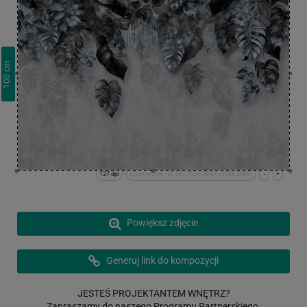
cm
100
127 dpi
x:0cm y:0cm | (0,18) (7036,4990) (7036,5008)
-
+
Powiększ zdjęcie
Generuj link do kompozycji
JESTEŚ PROJEKTANTEM WNĘTRZ?
Zapraszamy do naszego Programu Partnerskiego.