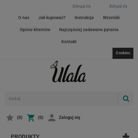
Zaloguj się
Zaloguj się
O nas
Jak kupować?
Instrukcje
Wzorniki
Opinie klientów
Najczęściej zadawane pytania
Kontakt
Cookies
(
0
)
(0)
Zaloguj się
PRODUKTY