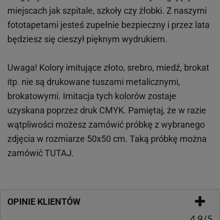
miejscach
jak
szpitale, szkoły czy żłobki.
Z naszymi
fototapetami jesteś zupełnie bezpieczny i przez lata
będziesz się cieszył pięknym wydrukiem.
Uwaga! Kolory imitujące złoto, srebro, miedź, brokat
itp.
nie są drukowane tuszami metalicznymi,
brokatowymi. Imitacja tych kolorów zostaje
uzyskana poprzez druk CMYK. Pamiętaj, że w
razie
wątpliwości możesz zamówić próbkę z wybranego
zdjęcia w rozmiarze 50x50 cm. Taką próbkę można
zamówić
TUTAJ
.
OPINIE KLIENTÓW
4.9/5