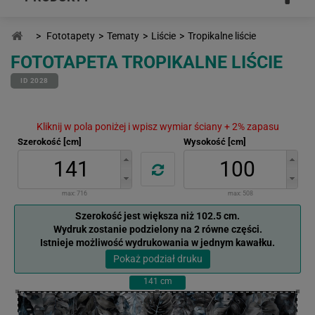
>
Fototapety
>
Tematy
>
Liście
>
Tropikalne liście
FOTOTAPETA TROPIKALNE LIŚCIE
ID 2028
Kliknij w pola poniżej i wpisz wymiar ściany + 2% zapasu
Szerokość [cm]
Wysokość [cm]
max:
716
max:
508
Szerokość jest większa niż 102.5 cm.
Wydruk zostanie podzielony na 2 równe części.
Istnieje możliwość wydrukowania w jednym kawałku.
Pokaż podział druku
141
cm