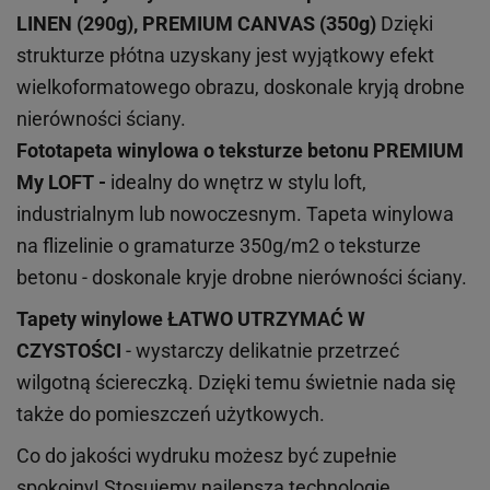
LINEN (290g), PREMIUM CANVAS (350g)
Dzięki
strukturze płótna uzyskany jest wyjątkowy efekt
wielkoformatowego obrazu, doskonale kryją drobne
nierówności ściany.
Fototapeta winylowa o
teksturze
betonu PREMIUM
My LOFT -
idealny do wnętrz w stylu loft,
industrialnym lub nowoczesnym. Tapeta winylowa
na flizelinie o gramaturze 350g/m2 o teksturze
betonu - doskonale kryje drobne nierówności ściany.
Tapety winylowe
ŁATWO UTRZYMAĆ W
CZYSTOŚCI
- wystarczy delikatnie przetrzeć
wilgotną ściereczką. Dzięki temu świetnie nada się
także do pomieszczeń użytkowych.
Co do jakości wydruku możesz być zupełnie
spokojny! Stosujemy najlepszą technologię