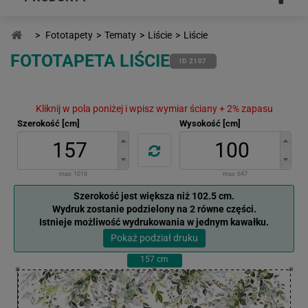
>
Fototapety
>
Tematy
>
Liście
>
Liście
FOTOTAPETA LIŚCIE
ID 2107
Kliknij w pola poniżej i wpisz wymiar ściany + 2% zapasu
Szerokość [cm]
Wysokość [cm]
max:
1016
max:
647
Szerokość jest większa niż 102.5 cm.
Wydruk zostanie podzielony na 2 równe części.
Istnieje możliwość wydrukowania w jednym kawałku.
Pokaż podział druku
157
cm