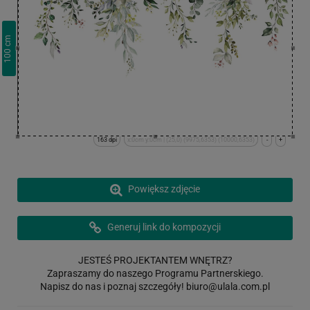
cm
100
163 dpi
x:0cm y:0cm | (25,0) (9975,6353) (10000,6353)
-
+
Powiększ zdjęcie
Generuj link do kompozycji
JESTEŚ PROJEKTANTEM WNĘTRZ?
Zapraszamy do naszego Programu Partnerskiego.
Napisz do nas i poznaj szczegóły!
biuro@ulala.com.pl