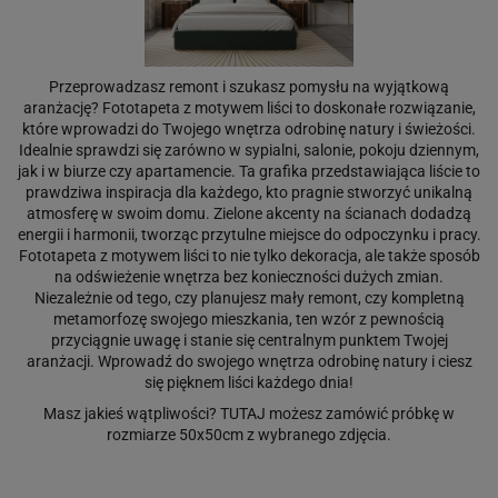
Przeprowadzasz remont i szukasz pomysłu na wyjątkową
aranżację? Fototapeta z motywem liści to doskonałe rozwiązanie,
które wprowadzi do Twojego wnętrza odrobinę natury i świeżości.
Idealnie sprawdzi się zarówno w sypialni, salonie, pokoju dziennym,
jak i w biurze czy apartamencie. Ta grafika przedstawiająca liście to
prawdziwa inspiracja dla każdego, kto pragnie stworzyć unikalną
atmosferę w swoim domu. Zielone akcenty na ścianach dodadzą
energii i harmonii, tworząc przytulne miejsce do odpoczynku i pracy.
Fototapeta z motywem liści to nie tylko dekoracja, ale także sposób
na odświeżenie wnętrza bez konieczności dużych zmian.
Niezależnie od tego, czy planujesz mały remont, czy kompletną
metamorfozę swojego mieszkania, ten wzór z pewnością
przyciągnie uwagę i stanie się centralnym punktem Twojej
aranżacji. Wprowadź do swojego wnętrza odrobinę natury i ciesz
się pięknem liści każdego dnia!
Masz jakieś wątpliwości?
TUTAJ
możesz zamówić próbkę w
rozmiarze 50x50cm z wybranego zdjęcia.