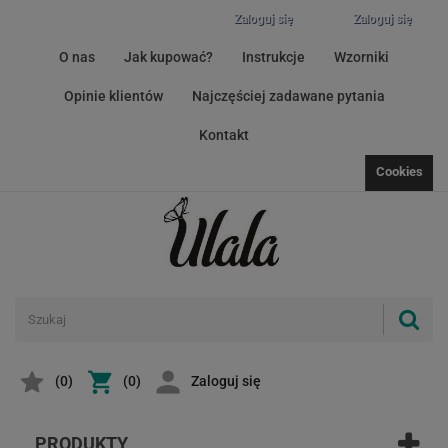
Zaloguj się
Zaloguj się
O nas
Jak kupować?
Instrukcje
Wzorniki
Opinie klientów
Najczęściej zadawane pytania
Kontakt
Cookies
(
0
)
(0)
Zaloguj się
PRODUKTY