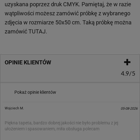
uzyskana poprzez druk CMYK. Pamiętaj, że w
razie
wątpliwości możesz zamówić próbkę z wybranego
zdjęcia w rozmiarze 50x50 cm. Taką próbkę można
zamówić
TUTAJ
.
OPINIE KLIENTÓW
4.9/5
Pokaż opinie klientów
Wojciech M.
05-08-2026
Piękna tapeta, bardzo dobrej jakości nie było problemu z jej
ułożeniem i spasowaniem, miła obsługa polecam