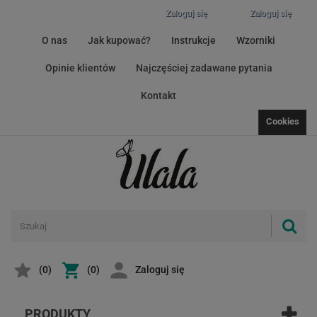
Zaloguj się
Zaloguj się
O nas
Jak kupować?
Instrukcje
Wzorniki
Opinie klientów
Najczęściej zadawane pytania
Kontakt
Cookies
(
0
)
(0)
Zaloguj się
PRODUKTY