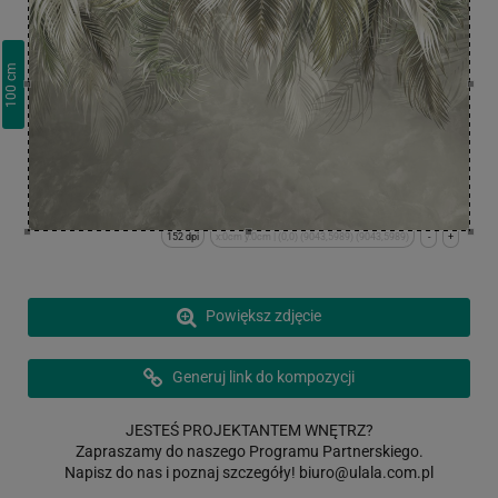
cm
100
152 dpi
x:0cm y:0cm | (0,0) (9043,5989) (9043,5989)
-
+
Powiększ zdjęcie
Generuj link do kompozycji
JESTEŚ PROJEKTANTEM WNĘTRZ?
Zapraszamy do naszego Programu Partnerskiego.
Napisz do nas i poznaj szczegóły!
biuro@ulala.com.pl