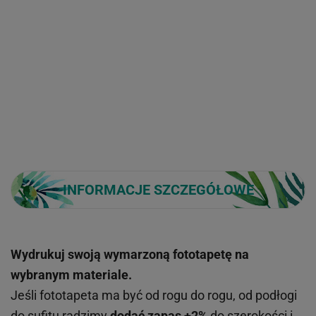
INFORMACJE SZCZEGÓŁOWE
Wydrukuj swoją wymarzoną fototapetę na
wybranym materiale.
Jeśli fototapeta ma być od rogu do rogu, od podłogi
do sufitu radzimy
dodać zapas +2%
do szerokości i