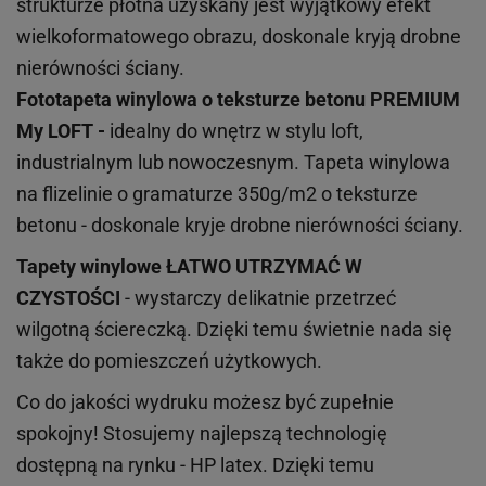
strukturze płótna uzyskany jest wyjątkowy efekt
wielkoformatowego obrazu, doskonale kryją drobne
nierówności ściany.
Fototapeta winylowa o
teksturze
betonu PREMIUM
My LOFT -
idealny do wnętrz w stylu loft,
industrialnym lub nowoczesnym. Tapeta winylowa
na flizelinie o gramaturze 350g/m2 o teksturze
betonu - doskonale kryje drobne nierówności ściany.
Tapety winylowe
ŁATWO UTRZYMAĆ W
CZYSTOŚCI
- wystarczy delikatnie przetrzeć
wilgotną ściereczką. Dzięki temu świetnie nada się
także do pomieszczeń użytkowych.
Co do jakości wydruku możesz być zupełnie
spokojny! Stosujemy najlepszą technologię
dostępną na rynku - HP latex. Dzięki temu