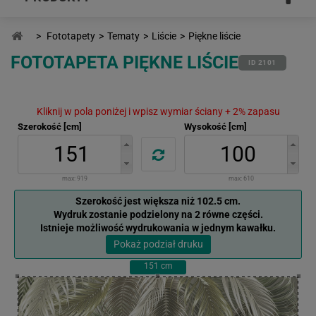
>
Fototapety
>
Tematy
>
Liście
>
Piękne liście
FOTOTAPETA PIĘKNE LIŚCIE
ID 2101
Kliknij w pola poniżej i wpisz wymiar ściany + 2% zapasu
Szerokość [cm]
Wysokość [cm]
max:
919
max:
610
Szerokość jest większa niż 102.5 cm.
Wydruk zostanie podzielony na 2 równe części.
Istnieje możliwość wydrukowania w jednym kawałku.
Pokaż podział druku
151
cm