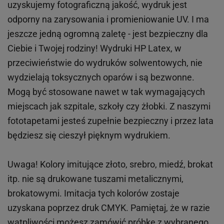
uzyskujemy fotograficzną jakość, wydruk jest
odporny na zarysowania i promieniowanie UV. I ma
jeszcze jedną ogromną zaletę - jest bezpieczny dla
Ciebie i Twojej rodziny!
Wydruki HP
Latex
, w
przeciwieństwie do wydruków
solwentowych
, nie
wydzielają toksycznych oparów i są bezwonne.
Mogą być stosowane nawet w tak wymagających
miejscach
jak
szpitale, szkoły czy żłobki.
Z naszymi
fototapetami jesteś zupełnie bezpieczny i przez lata
będziesz się cieszył pięknym wydrukiem.
Uwaga! Kolory imitujące złoto, srebro, miedź, brokat
itp.
nie są drukowane tuszami metalicznymi,
brokatowymi. Imitacja tych kolorów zostaje
uzyskana poprzez druk CMYK. Pamiętaj, że w
razie
wątpliwości możesz zamówić próbkę z wybranego