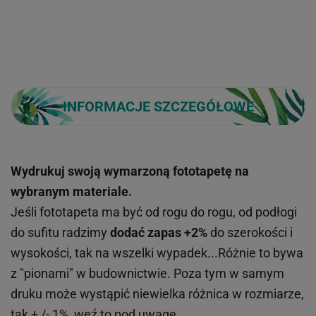
INFORMACJE SZCZEGÓŁOWE
Wydrukuj swoją wymarzoną fototapetę na
wybranym materiale.
Jeśli fototapeta ma być od rogu do rogu, od podłogi
do sufitu radzimy
dodać zapas +2%
do szerokości i
wysokości, tak na wszelki wypadek...Różnie to bywa
z "pionami" w budownictwie. Poza tym w samym
druku może wystąpić niewielka różnica w rozmiarze,
tak + /- 1%, weź to pod uwagę.