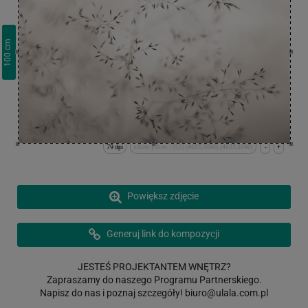
cm
100
79 dpi
x:0cm y:0cm | (0,0) (4635,3090) (4635,3090)
-
+
Powiększ zdjęcie
Generuj link do kompozycji
JESTEŚ PROJEKTANTEM WNĘTRZ?
Zapraszamy do naszego Programu Partnerskiego.
Napisz do nas i poznaj szczegóły!
biuro@ulala.com.pl