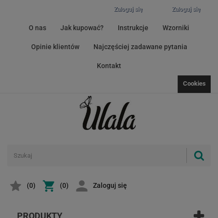
Zaloguj się
Zaloguj się
O nas
Jak kupować?
Instrukcje
Wzorniki
Opinie klientów
Najczęściej zadawane pytania
Kontakt
Cookies
(
0
)
(0)
Zaloguj się
PRODUKTY