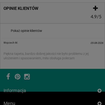
OPINIE KLIENTÓW
4.9/5
Pokaż opinie klientów
Wojciech M.
05-08-2026
Piękna tapeta, bardzo dobrej jakości nie było problemu z jej
ułożeniem i spasowaniem, miła obsługa polecam
Informacja
Menu