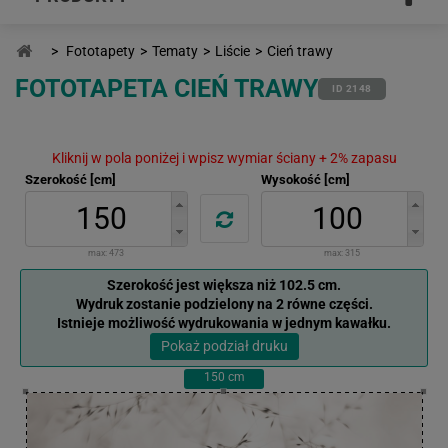
>
Fototapety
>
Tematy
>
Liście
>
Cień trawy
FOTOTAPETA CIEŃ TRAWY
ID 2148
Kliknij w pola poniżej i wpisz wymiar ściany + 2% zapasu
Szerokość [cm]
Wysokość [cm]
max:
473
max:
315
Szerokość jest większa niż 102.5 cm.
Wydruk zostanie podzielony na 2 równe części.
Istnieje możliwość wydrukowania w jednym kawałku.
Pokaż podział druku
150
cm