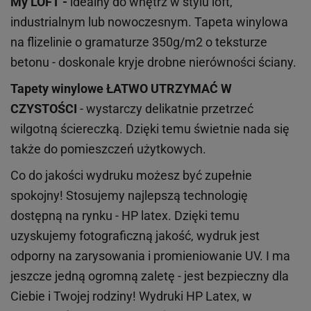
My LOFT -
idealny do wnętrz w stylu loft,
industrialnym lub nowoczesnym. Tapeta winylowa
na flizelinie o gramaturze 350g/m2 o teksturze
betonu - doskonale kryje drobne nierówności ściany.
Tapety winylowe
ŁATWO UTRZYMAĆ W
CZYSTOŚCI
- wystarczy delikatnie przetrzeć
wilgotną ściereczką. Dzięki temu świetnie nada się
także do pomieszczeń użytkowych.
Co do jakości wydruku możesz być zupełnie
spokojny! Stosujemy najlepszą technologię
dostępną na rynku - HP latex. Dzięki temu
uzyskujemy fotograficzną jakość, wydruk jest
odporny na zarysowania i promieniowanie UV. I ma
jeszcze jedną ogromną zaletę - jest bezpieczny dla
Ciebie i Twojej rodziny!
Wydruki HP
Latex
, w