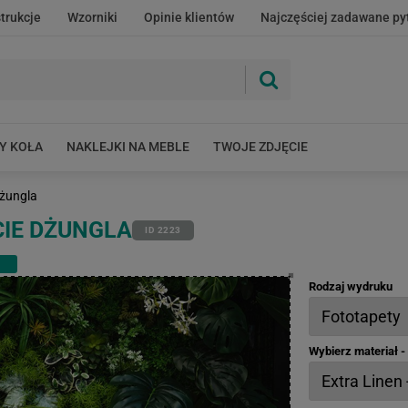
strukcje
Wzorniki
Opinie klientów
Najczęściej zadawane py
Y KOŁA
NAKLEJKI NA MEBLE
TWOJE ZDJĘCIE
dżungla
CIE DŻUNGLA
ID 2223
Rodzaj wydruku
Wybierz materiał 