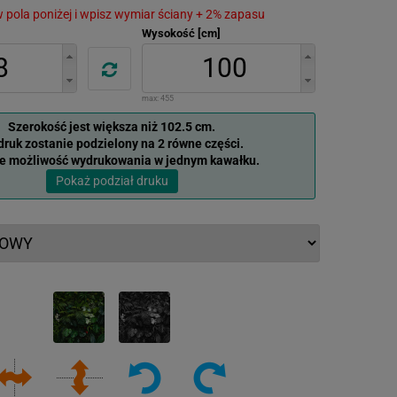
 w pola poniżej i wpisz wymiar ściany + 2% zapasu
Wysokość [cm]
max:
455
Szerokość jest większa niż 102.5 cm.
ruk zostanie podzielony na 2 równe części.
je możliwość wydrukowania w jednym kawałku.
Pokaż podział druku