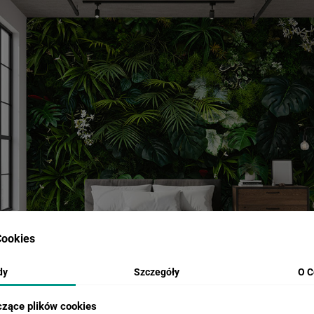
ookies
dy
Szczegóły
O C
czące plików cookies