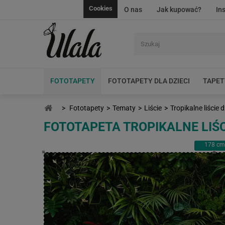
Cookies
O nas
Jak kupować?
In
FOTOTAPETY
FOTOTAPETY DLA DZIECI
TAPET
>
Fototapety
>
Tematy
>
Liście
>
Tropikalne liście 
FOTOTAPETA TROPIKALNE LIŚ
178
cm