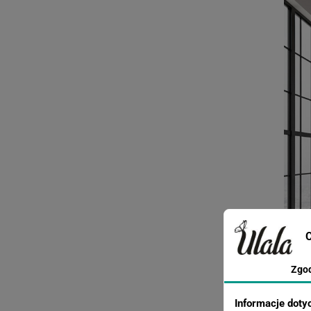
C
Zgo
Informacje doty