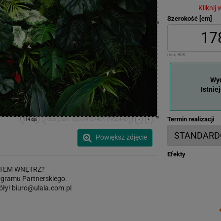
Kliknij
Szerokość [cm]
max:
808
Wyd
Istnie
Termin realizacji
114 dpi
x:0cm y:0cm | (0,0) (7952,4467) (7952,4467)
-
+
Powiększ zdjęcie
Efekty
TEM WNĘTRZ?
gramu Partnerskiego.
óły!
biuro@ulala.com.pl