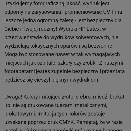
uzyskujemy fotograficzną jakość, wydruk jest
odporny na zarysowania i promieniowanie UV. I ma
jeszcze jedną ogromną zaletę - jest bezpieczny dla
Ciebie i Twojej rodziny!
Wydruki HP
Latex
, w
przeciwieństwie do wydruków
solwentowych
, nie
wydzielają toksycznych oparów i są bezwonne.
Mogą być stosowane nawet w tak wymagających
miejscach
jak
szpitale, szkoły czy żłobki.
Z naszymi
fototapetami jesteś zupełnie bezpieczny i przez lata
będziesz się cieszył pięknym wydrukiem.
Uwaga! Kolory imitujące złoto, srebro, miedź, brokat
itp.
nie są drukowane tuszami metalicznymi,
brokatowymi. Imitacja tych kolorów zostaje
uzyskana poprzez druk CMYK. Pamiętaj, że w
razie
wątpliwości możesz zamówić próbkę z wybranego