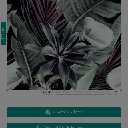
cm
100
127 dpi
x:0cm y:0cm | (0,0) (5000,5000) (5000,5000)
-
+
Powiększ zdjęcie
Generuj link do kompozycji