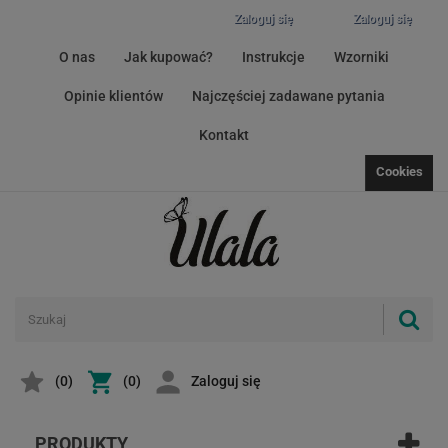
Zaloguj się
Zaloguj się
O nas
Jak kupować?
Instrukcje
Wzorniki
Opinie klientów
Najczęściej zadawane pytania
Kontakt
Cookies
(
0
)
(0)
Zaloguj się
PRODUKTY