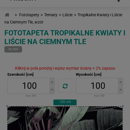
>
Fototapety
>
Tematy
>
Liście
>
Tropikalne Kwiaty i Liście
na Ciemnym Tle, wzór
FOTOTAPETA TROPIKALNE KWIATY I
LIŚCIE NA CIEMNYM TLE
ID 259
Kliknij w pola poniżej i wpisz wymiar ściany + 2% zapasu
Szerokość [cm]
Wysokość [cm]
max:
508
max:
508
100
cm