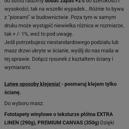
do sufitu radzimy
dodać zapas +2%
do szerokości i
wysokości, tak na wszelki wypadek...Różnie to bywa
z "pionami" w budownictwie. Poza tym w samym
druku może wystąpić niewielka różnica w rozmiarze,
tak + /- 1%, weź to pod uwagę.
Jeśli potrzebujesz niestandardowego podziału lub
masz drzwi ukryte w ścianie, wyślij do nas maila w
tej sprawie. Dołącz rysunek z kształtem ściany i
wymiarami.
Łatwe sposoby klejenia!
- posmaruj klejem tylko
ścianę.
Do wyboru masz:
Fototapety winylowe o
teksturze
płótna EXTRA
LINEN (290g), PREMIUM CANVAS (350g)
Dzięki