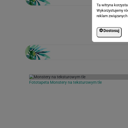
Ta witryna korzyst
Wykorzystujemy równ
reklam związanych 
Loading...
Dostosuj
Fototapeta Monstery na teksturowym tle