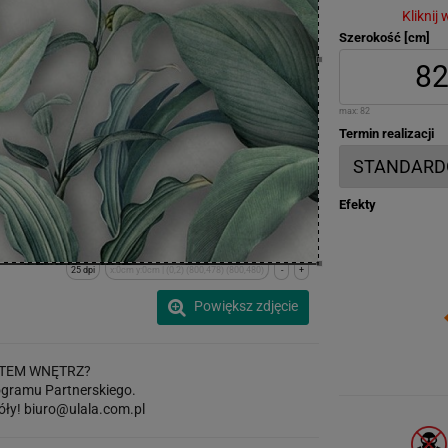
Kliknij
Szerokość [cm]
max:
82
Termin realizacji
Efekty
25 dpi
x:0cm y:0cm | (0,2) (800,478) (800,480)
-
+
Powiększ zdjęcie
TEM WNĘTRZ?
gramu Partnerskiego.
óły!
biuro@ulala.com.pl