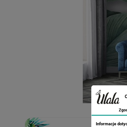
C
Zgo
Informacje doty