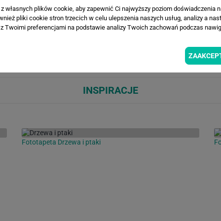
a z własnych plików cookie, aby zapewnić Ci najwyższy poziom doświadczenia na
ież pliki cookie stron trzecich w celu ulepszenia naszych usług, analizy a nas
z Twoimi preferencjami na podstawie analizy Twoich zachowań podczas nawiga
Loading...
Loa
ZAAKCEP
INSPIRACJE
Fototapeta Drzewa i ptaki
Fo