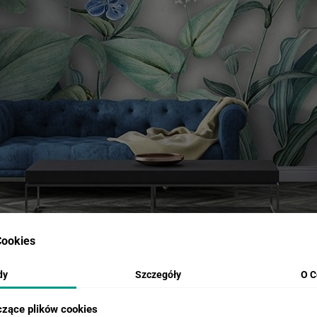
ookies
dy
Szczegóły
O C
czące plików cookies
WIZUALIZACJE PRODUKTU