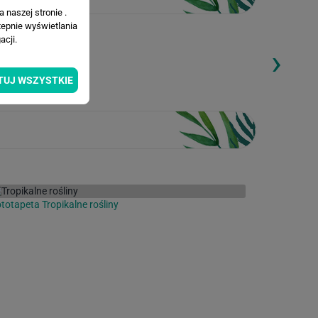
 naszej stronie .
tepnie wyświetlania
cji.
›
ding...
Loading...
TUJ WSZYSTKIE
totapeta Tropikalne rośliny