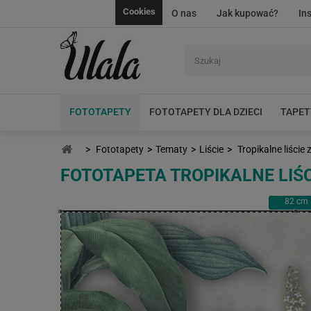
Cookies
O nas
Jak kupować?
In
FOTOTAPETY
FOTOTAPETY DLA DZIECI
TAPET
>
Fototapety
>
Tematy
>
Liście
>
Tropikalne liście
FOTOTAPETA TROPIKALNE LIŚC
82
cm