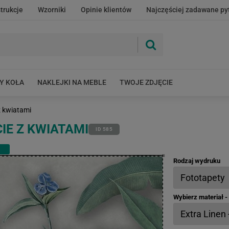
strukcje
Wzorniki
Opinie klientów
Najczęściej zadawane py
Y KOŁA
NAKLEJKI NA MEBLE
TWOJE ZDJĘCIE
 z kwiatami
IE Z KWIATAMI
ID 585
Rodzaj wydruku
Wybierz materiał 