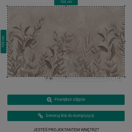
166
cm
cm
100
91 dpi
x:0cm y:0cm | (0,0) (6000,3614) (6000,3614)
-
+
Powiększ zdjęcie
Generuj link do kompozycji
JESTEŚ PROJEKTANTEM WNĘTRZ?