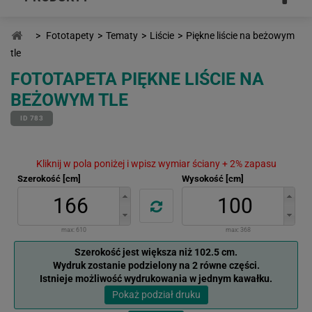
>
Fototapety
>
Tematy
>
Liście
>
Piękne liście na beżowym
tle
FOTOTAPETA PIĘKNE LIŚCIE NA
BEŻOWYM TLE
ID 783
Kliknij w pola poniżej i wpisz wymiar ściany + 2% zapasu
Szerokość [cm]
Wysokość [cm]
max:
610
max:
368
Szerokość jest większa niż 102.5 cm.
Wydruk zostanie podzielony na 2 równe części.
Istnieje możliwość wydrukowania w jednym kawałku.
Pokaż podział druku