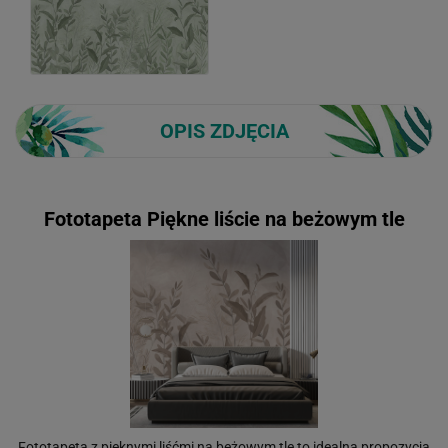
OPIS ZDJĘCIA
Fototapeta Piękne liście na beżowym tle
Fototapeta z pięknymi liśćmi na beżowym tle to idealna propozycja