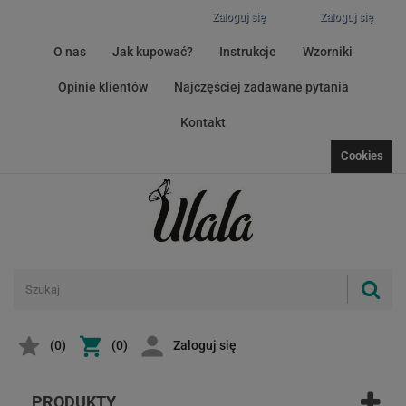
Zaloguj się
Zaloguj się
O nas
Jak kupować?
Instrukcje
Wzorniki
Opinie klientów
Najczęściej zadawane pytania
Kontakt
Cookies
(
0
)
(0)
Zaloguj się
PRODUKTY