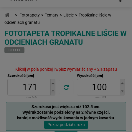
>
Fototapety
>
Tematy
>
Liście
>
Tropikalne liście w
odcieniach granatu
FOTOTAPETA TROPIKALNE LIŚCIE W
ODCIENIACH GRANATU
ID 1414
Kliknij w pola poniżej i wpisz wymiar ściany + 2% zapasu
Szerokość [cm]
Wysokość [cm]
max:
555
max:
324
Szerokość jest większa niż 102.5 cm.
Wydruk zostanie podzielony na 2 równe części.
Istnieje możliwość wydrukowania w jednym kawałku.
Pokaż podział druku