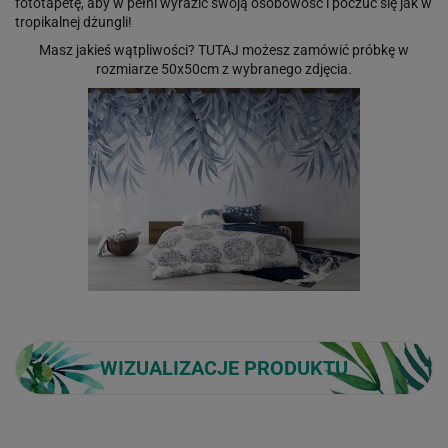
fototapetę, aby w pełni wyrazić swoją osobowość i poczuć się jak w
tropikalnej dżungli!
Masz jakieś wątpliwości?
TUTAJ
możesz zamówić próbkę w
rozmiarze 50x50cm z wybranego zdjęcia.
WIZUALIZACJE PRODUKTU