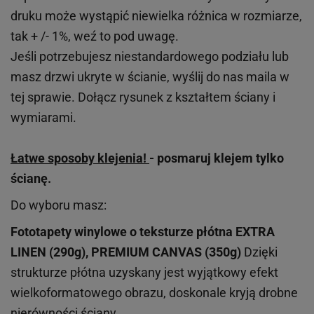
druku może wystąpić niewielka różnica w rozmiarze,
tak + /- 1%, weź to pod uwagę.
Jeśli potrzebujesz niestandardowego podziału lub
masz drzwi ukryte w ścianie, wyślij do nas maila w
tej sprawie. Dołącz rysunek z kształtem ściany i
wymiarami.
Łatwe sposoby klejenia!
- posmaruj klejem tylko
ścianę.
Do wyboru masz:
Fototapety winylowe o
teksturze
płótna EXTRA
LINEN (290g), PREMIUM CANVAS (350g)
Dzięki
strukturze płótna uzyskany jest wyjątkowy efekt
wielkoformatowego obrazu, doskonale kryją drobne
nierówności ściany.