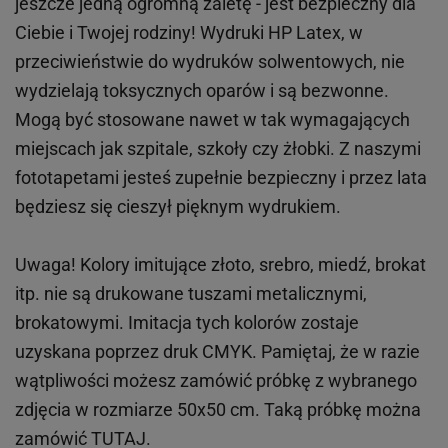
jeszcze jedną ogromną zaletę - jest bezpieczny dla
Ciebie i Twojej rodziny!
Wydruki HP
Latex
, w
przeciwieństwie do wydruków
solwentowych
, nie
wydzielają toksycznych oparów i są bezwonne.
Mogą być stosowane nawet w tak wymagających
miejscach
jak
szpitale, szkoły czy żłobki.
Z naszymi
fototapetami jesteś zupełnie bezpieczny i przez lata
będziesz się cieszył pięknym wydrukiem.
Uwaga! Kolory imitujące złoto, srebro, miedź, brokat
itp.
nie są drukowane tuszami metalicznymi,
brokatowymi. Imitacja tych kolorów zostaje
uzyskana poprzez druk CMYK. Pamiętaj, że w
razie
wątpliwości możesz zamówić próbkę z wybranego
zdjęcia w rozmiarze 50x50 cm. Taką próbkę można
zamówić
TUTAJ
.