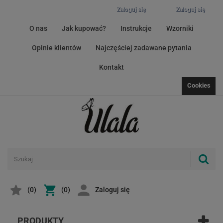
Zaloguj się
Zaloguj się
O nas
Jak kupować?
Instrukcje
Wzorniki
Opinie klientów
Najczęściej zadawane pytania
Kontakt
Cookies
(
0
)
(0)
Zaloguj się
PRODUKTY