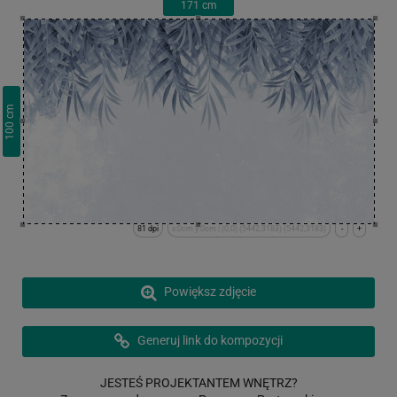
171
cm
cm
100
81 dpi
x:0cm y:0cm | (0,0) (5442,3183) (5442,3183)
-
+
Powiększ zdjęcie
Generuj link do kompozycji
JESTEŚ PROJEKTANTEM WNĘTRZ?