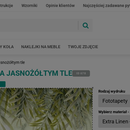
strukcje
Wzorniki
Opinie klientów
Najczęściej zadawane py
Y KOŁA
NAKLEJKI NA MEBLE
TWOJE ZDJĘCIE
jasnożółtym tle
NA JASNOŻÓŁTYM TLE
ID 678
Rodzaj wydruku
Wybierz materiał 