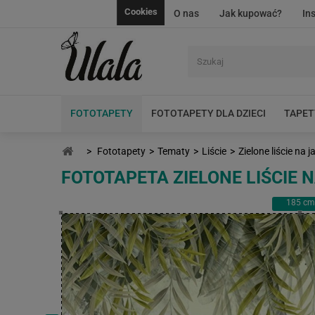
Cookies
O nas
Jak kupować?
In
FOTOTAPETY
FOTOTAPETY DLA DZIECI
TAPET
>
Fototapety
>
Tematy
>
Liście
>
Zielone liście na 
FOTOTAPETA ZIELONE LIŚCIE 
185
cm