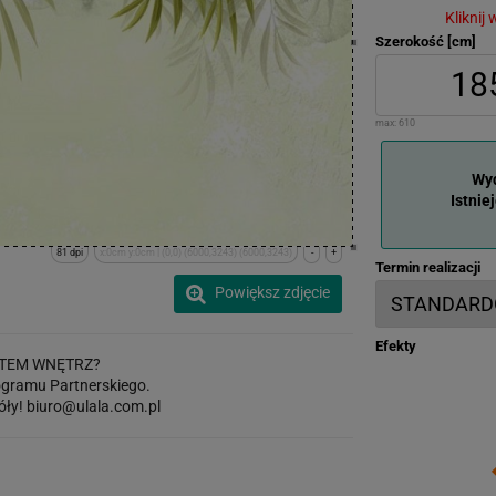
Kliknij
Szerokość [cm]
max:
610
Wyd
Istnie
81 dpi
x:0cm y:0cm | (0,0) (6000,3243) (6000,3243)
-
+
Termin realizacji
Powiększ zdjęcie
Efekty
TEM WNĘTRZ?
gramu Partnerskiego.
óły!
biuro@ulala.com.pl