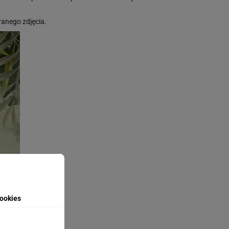
anego zdjęcia.
ookies