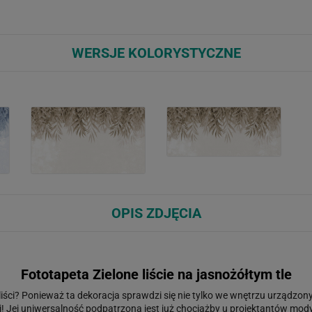
WERSJE KOLORYSTYCZNE
OPIS ZDJĘCIA
Fototapeta Zielone liście na jasnożółtym tle
iści? Ponieważ ta dekoracja sprawdzi się nie tylko we wnętrzu urządzon
j! Jej uniwersalność podpatrzona jest już chociażby u projektantów mod