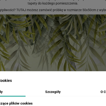
tapety do każdego pomieszczenia.
ątpliwości?
TUTAJ
możesz zamówić próbkę w rozmiarze 50x50cm z wybr
ookies
dy
Szczegóły
O C
czące plików cookies