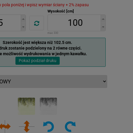
 w pola poniżej i wpisz wymiar ściany + 2% zapasu
Wysokość [cm]
max:
330
Szerokość jest większa niż 102.5 cm.
ruk zostanie podzielony na 2 równe części.
je możliwość wydrukowania w jednym kawałku.
Pokaż podział druku