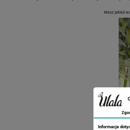
Masz jakieś w
C
Zgo
Informacje doty