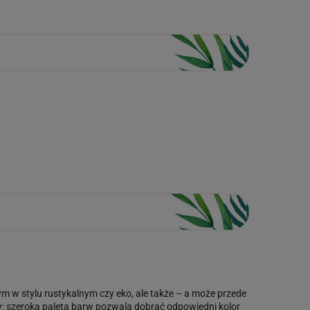
ym w stylu rustykalnym czy eko, ale także – a może przede
y: szeroka paleta barw pozwala dobrać odpowiedni kolor