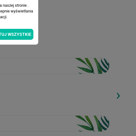
 naszej stronie .
tepnie wyświetlania
cji.
TUJ WSZYSTKIE
›
ding...
Loading...