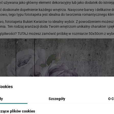
 używana jako główny element dekoracyjny lub jako dodatek do istniejąc
 doskonałe dopełnienie każdego wnętrza. Nasycone barwy i delikatne d
wo, tego typu fototapeta jest idealna do tworzenia romantycznego kli
lowo, fototapeta Bukiet Kwiatów to idealny wybór. Z powodzeniem możesz 
nia. Ten rodzaj aranżacji doda Twoim wnętrzom unikalny charakter i pię
ątpliwości?
TUTAJ
możesz zamówić próbkę w rozmiarze 50x50cm z wybr
ookies
dy
Szczegóły
O C
czące plików cookies