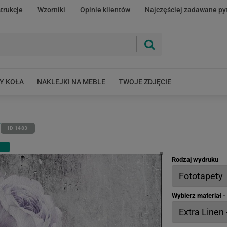
strukcje
Wzorniki
Opinie klientów
Najczęściej zadawane py
Y KOŁA
NAKLEJKI NA MEBLE
TWOJE ZDJĘCIE
W
ID 1483
Rodzaj wydruku
Wybierz materiał 