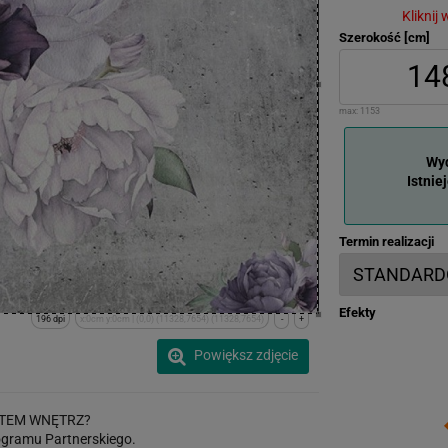
Kliknij
Szerokość [cm]
max:
1153
Wyd
Istnie
Termin realizacji
Efekty
196 dpi
x:0cm y:0cm | (0,0) (11328,7654) (11328,7654)
-
+
Powiększ zdjęcie
TEM WNĘTRZ?
gramu Partnerskiego.