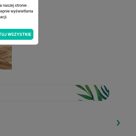
 naszej stronie .
tepnie wyświetlania
cji.
TUJ WSZYSTKIE
›
ding...
Loading...