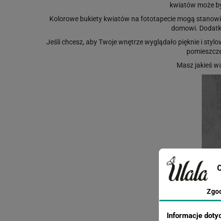
kwiatów może być
Kolorowe bukiety kwiatów na fototapecie mogą stanowić
domowi. Dodatko
Jeśli chcesz, aby Twoje wnętrze wyglądało pięknie i sty
pomieszcze
Masz jakieś w
C
Zgo
Informacje doty