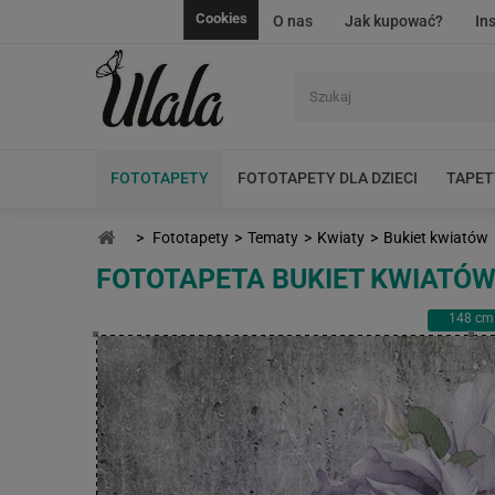
Cookies
O nas
Jak kupować?
In
FOTOTAPETY
FOTOTAPETY DLA DZIECI
TAPET
>
Fototapety
>
Tematy
>
Kwiaty
>
Bukiet kwiatów
FOTOTAPETA BUKIET KWIATÓ
148
cm