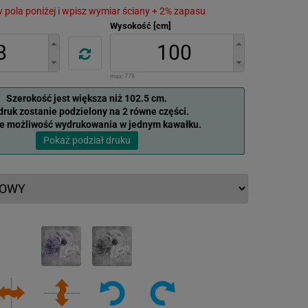
 w pola poniżej i wpisz wymiar ściany + 2% zapasu
Wysokość [cm]
max:
778
Szerokość jest większa niż 102.5 cm.
ruk zostanie podzielony na 2 równe części.
je możliwość wydrukowania w jednym kawałku.
Pokaż podział druku