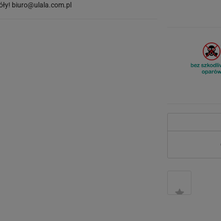
óły!
biuro@ulala.com.pl