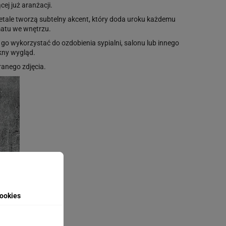
ej już aranżacji.
etale tworzą subtelny akcent, który doda uroku każdemu
matu we wnętrzu.
go wykorzystać do ozdobienia sypialni, salonu lub innego
kny wygląd.
anego zdjęcia.
ookies