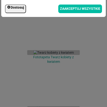
Fototapeta Drzewo 3D
Dostosuj
ZAAKCEPTUJ WSZYSTKIE
Fototapeta Twarz kobiety z
kwiatem