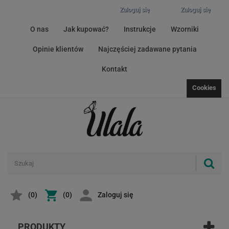
Zaloguj się
Zaloguj się
O nas
Jak kupować?
Instrukcje
Wzorniki
Opinie klientów
Najczęściej zadawane pytania
Kontakt
Cookies
(
0
)
(0)
Zaloguj się
PRODUKTY