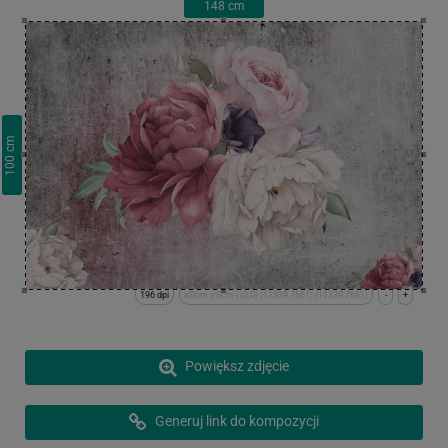
148
cm
cm
100
196 dpi
x:0cm y:0cm | (0,0) (11339,7661) (11339,7661)
-
+
Powiększ zdjęcie
Generuj link do kompozycji