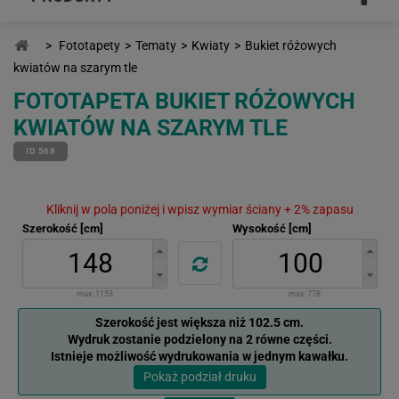
>
Fototapety
>
Tematy
>
Kwiaty
>
Bukiet różowych
kwiatów na szarym tle
FOTOTAPETA BUKIET RÓŻOWYCH
KWIATÓW NA SZARYM TLE
ID 568
Kliknij w pola poniżej i wpisz wymiar ściany + 2% zapasu
Szerokość [cm]
Wysokość [cm]
max:
1153
max:
778
Szerokość jest większa niż 102.5 cm.
Wydruk zostanie podzielony na 2 równe części.
Istnieje możliwość wydrukowania w jednym kawałku.
Pokaż podział druku