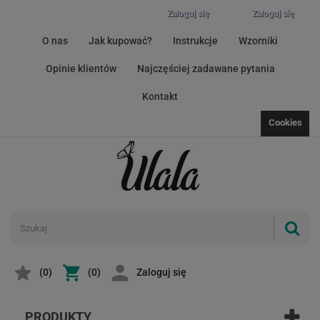
Zaloguj się
Zaloguj się
O nas
Jak kupować?
Instrukcje
Wzorniki
Opinie klientów
Najczęściej zadawane pytania
Kontakt
Cookies
(
0
)
(0)
Zaloguj się
PRODUKTY