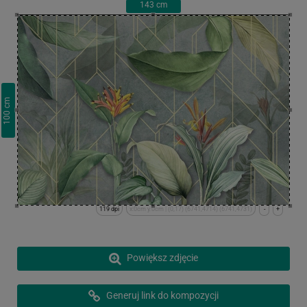
143
cm
cm
100
119 dpi
x:0cm y:0cm | (0,17) (6741,4714) (6741,4731)
-
+
Powiększ zdjęcie
Generuj link do kompozycji