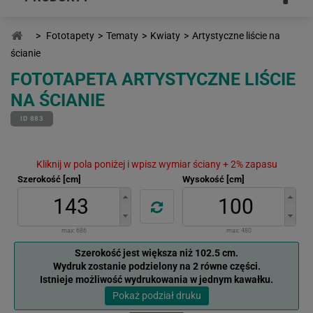
>
Fototapety
>
Tematy
>
Kwiaty
>
Artystyczne liście na
ścianie
FOTOTAPETA ARTYSTYCZNE LIŚCIE
NA ŚCIANIE
ID 883
Kliknij w pola poniżej i wpisz wymiar ściany + 2% zapasu
Szerokość [cm]
Wysokość [cm]
max:
686
max:
480
Szerokość jest większa niż 102.5 cm.
Wydruk zostanie podzielony na 2 równe części.
Istnieje możliwość wydrukowania w jednym kawałku.
Pokaż podział druku