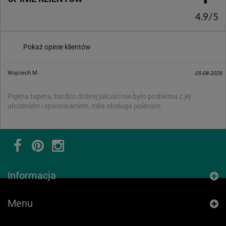
4.9/5
Pokaż opinie klientów
Wojciech M.
05-08-2026
Piękna tapeta, bardzo dobrej jakości nie było problemu z jej
ułożeniem i spasowaniem, miła obsługa polecam
Informacja
Menu