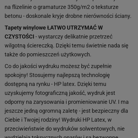
na flizelinie o gramaturze 350g/m2 o teksturze
betonu - doskonale kryje drobne nierówności ściany.
Tapety winylowe
ŁATWO UTRZYMAĆ W
CZYSTOŚCI
- wystarczy delikatnie przetrzeć
wilgotną ściereczką. Dzięki temu świetnie nada się
także do pomieszczeń użytkowych.
Co do jakości wydruku możesz być zupełnie
spokojny! Stosujemy najlepszą technologię
dostępną na rynku - HP latex. Dzięki temu
uzyskujemy fotograficzną jakość, wydruk jest
odporny na zarysowania i promieniowanie UV. I ma
jeszcze jedną ogromną zaletę - jest bezpieczny dla
Ciebie i Twojej rodziny!
Wydruki HP
Latex
, w
przeciwieństwie do wydruków
solwentowych
, nie
wydzielają toksycznych oparów i są bezwonne.