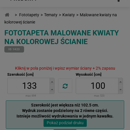
>
Fototapety
>
Tematy
>
Kwiaty
>
Malowane kwiaty na
kolorowej ścianie
FOTOTAPETA MALOWANE KWIATY
NA KOLOROWEJ ŚCIANIE
ID 1423
Kliknij w pola poniżej i wpisz wymiar ściany + 2% zapasu
Szerokość [cm]
Wysokość [cm]
max:
694
max:
520
Szerokość jest większa niż 102.5 cm.
Wydruk zostanie podzielony na 2 równe części.
Istnieje możliwość wydrukowania w jednym kawałku.
Pokaż podział druku