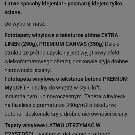
Łatwe sposoby klejenia!
- posmaruj klejem tylko
ścianę.
Do wyboru masz:
Fototapety winylowe o
teksturze
płótna EXTRA
LINEN (290g), PREMIUM CANVAS (350g)
Dzięki
strukturze płótna uzyskany jest wyjątkowy efekt
wielkoformatowego obrazu, doskonale kryją drobne
nierówności ściany.
Fototapeta winylowa o
teksturze
betonu PREMIUM
My LOFT -
idealny do wnętrz w stylu loft,
industrialnym lub nowoczesnym. Tapeta winylowa
na flizelinie o gramaturze 350g/m2 o teksturze
betonu - doskonale kryje drobne nierówności ściany.
Tapety winylowe
ŁATWO UTRZYMAĆ W
CZYSTOŚCI
- wystarczy delikatnie przetrzeć