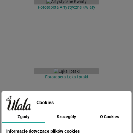
Fototapeta Artystyczne Kwiaty
Fototapeta Łąka i ptaki
Cookies
Zgody
Szczegóły
O Cookies
Informacje dotyczące plików cookies