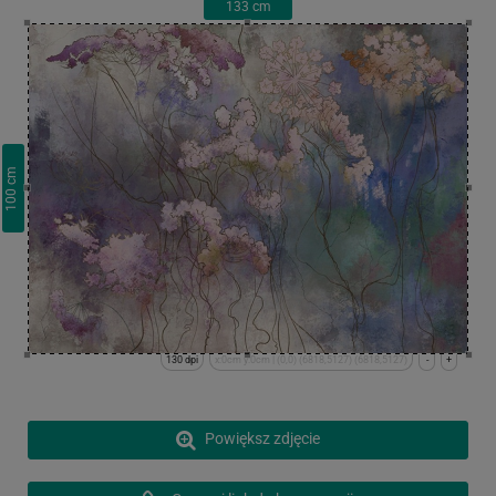
133
cm
cm
100
130 dpi
x:0cm y:0cm | (0,0) (6818,5127) (6818,5127)
-
+
Powiększ zdjęcie