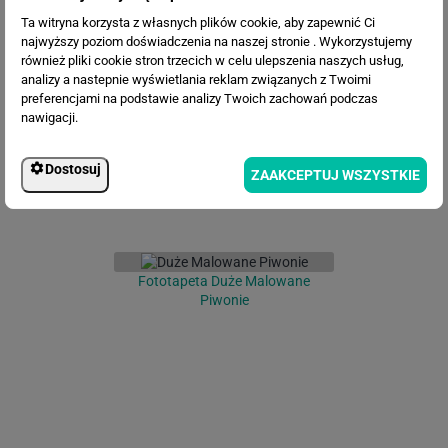
Ta witryna korzysta z własnych plików cookie, aby zapewnić Ci
najwyższy poziom doświadczenia na naszej stronie . Wykorzystujemy
Fototapeta Malowane kwiaty
również pliki cookie stron trzecich w celu ulepszenia naszych usług,
analizy a nastepnie wyświetlania reklam związanych z Twoimi
preferencjami na podstawie analizy Twoich zachowań podczas
nawigacji.
Dostosuj
ZAAKCEPTUJ WSZYSTKIE
Fototapeta Duże Malowane
Piwonie