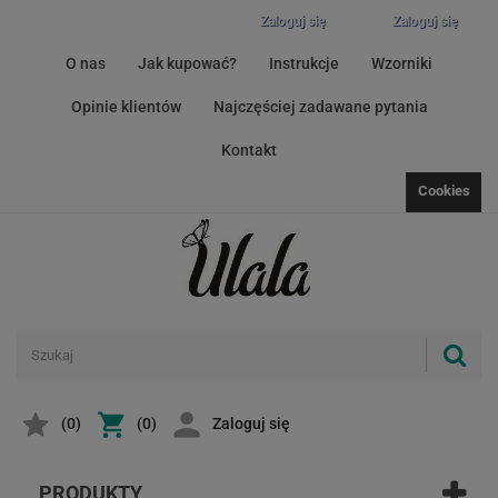
Zaloguj się
Zaloguj się
O nas
Jak kupować?
Instrukcje
Wzorniki
Opinie klientów
Najczęściej zadawane pytania
Kontakt
Cookies
(
0
)
(0)
Zaloguj się
PRODUKTY