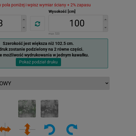
 w pola poniżej i wpisz wymiar ściany + 2% zapasu
Wysokość [cm]
max:
520
Szerokość jest większa niż 102.5 cm.
ruk zostanie podzielony na 2 równe części.
je możliwość wydrukowania w jednym kawałku.
Pokaż podział druku