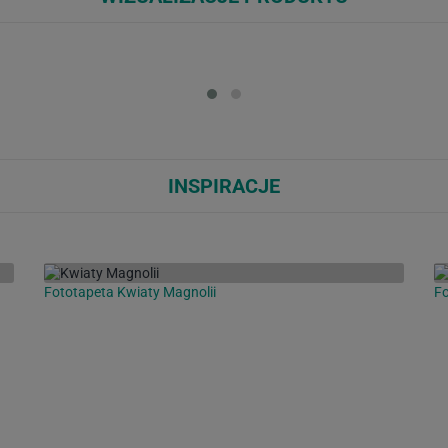
Loading...
Loa
INSPIRACJE
Fototapeta Kwiaty Magnolii
Fo