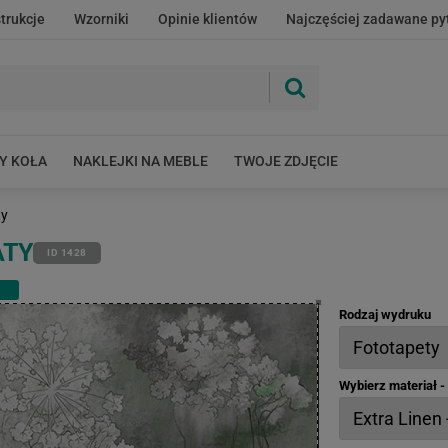
strukcje
Wzorniki
Opinie klientów
Najczęściej zadawane py
Y KOŁA
NAKLEJKI NA MEBLE
TWOJE ZDJĘCIE
ty
ATY
ID 1428
Rodzaj wydruku
Wybierz materiał 