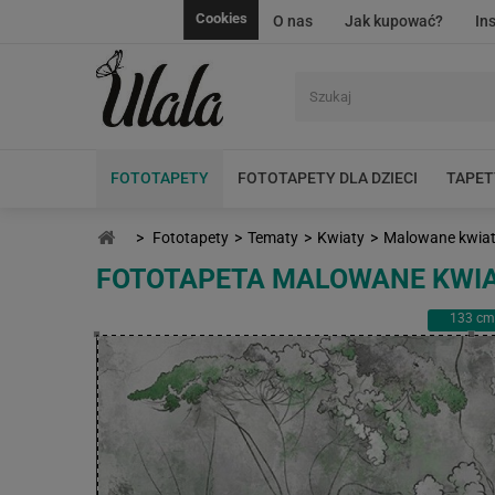
Cookies
O nas
Jak kupować?
In
FOTOTAPETY
FOTOTAPETY DLA DZIECI
TAPET
>
Fototapety
>
Tematy
>
Kwiaty
>
Malowane kwia
FOTOTAPETA MALOWANE KWI
133
cm