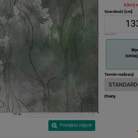
Kliknij
Szerokość [cm]
max:
694
Wyd
Istnie
Termin realizacji
Efekty
130 dpi
x:0cm y:0cm | (10,0) (6807,5118) (6817,5118)
-
+
Powiększ zdjęcie