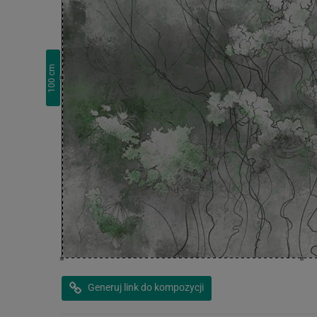
cm
100
Generuj link do kompozycji