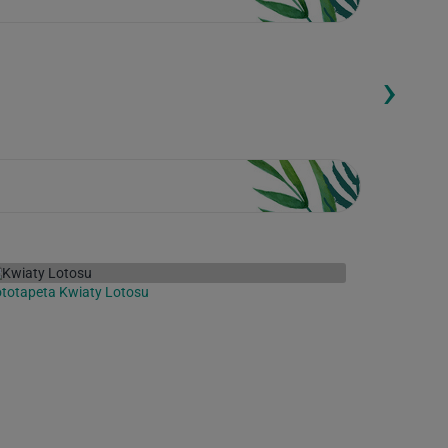
›
ding...
Loading...
totapeta Kwiaty Lotosu