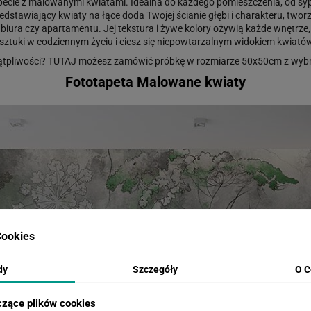
tapecie z malowanymi kwiatami. Idealna do każdego pomieszczenia, od syp
edstawiający kwiaty na łące doda Twojej ścianie głębi i charakteru, tw
biura czy apartamentu. Jej tekstura i żywe kolory ożywią każde wnętrze,
sztuki w codziennym życiu i ciesz się niepowtarzalnym widokiem kwiatów
ątpliwości?
TUTAJ
możesz zamówić próbkę w rozmiarze 50x50cm z wybr
Fototapeta Malowane kwiaty
ookies
dy
Szczegóły
O C
czące plików cookies