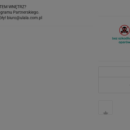
TEM WNĘTRZ?
gramu Partnerskiego.
óły!
biuro@ulala.com.pl