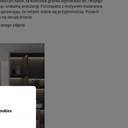
ialni po salon, ta kolorowa grafika wprowadzi do Twojego
orząc unikalną aranżację. Fototapeta z motywem malarstwa
 sprawiając, że remont stanie się przyjemnością. Pozwól
 na swojej ścianie.
anego zdjęcia.
ookies