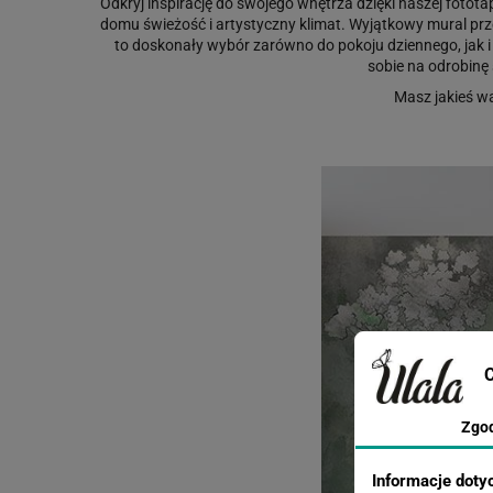
Odkryj inspirację do swojego wnętrza dzięki naszej foto
domu świeżość i artystyczny klimat. Wyjątkowy mural prz
to doskonały wybór zarówno do pokoju dziennego, jak i 
sobie na odrobinę 
Masz jakieś w
C
Zgo
Informacje doty