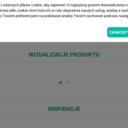
a z własnych plików cookie, aby zapewnić Ci najwyższy poziom doświadczenia na
ież pliki cookie stron trzecich w celu ulepszenia naszych usług, analizy a nas
z Twoimi preferencjami na podstawie analizy Twoich zachowań podczas nawiga
ą łąkę pełną kremowych kwiatów, smukłych traw i unoszących się kolibró
 i pięknie rozjaśnia przestrzeń. Wnosi spokój oraz bliskość natury, sprzyj
je się ze stylem skandynawskim, boho, japandi i klasycznym, świetna n
ZAAKCEP
WIZUALIZACJE PRODUKTU
Loading...
Loa
INSPIRACJE