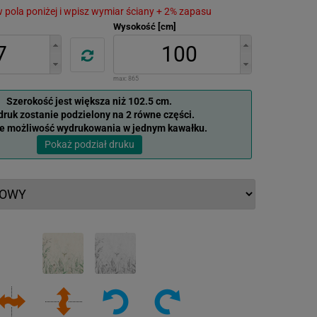
 w pola poniżej i wpisz wymiar ściany + 2% zapasu
Wysokość [cm]
max:
865
Szerokość jest większa niż 102.5 cm.
ruk zostanie podzielony na 2 równe części.
je możliwość wydrukowania w jednym kawałku.
Pokaż podział druku