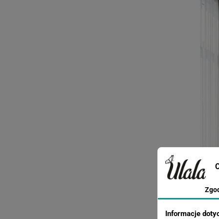
C
Zgo
Informacje doty