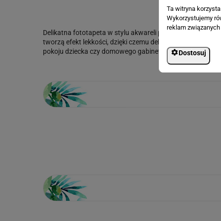
Ta witryna korzyst
Wykorzystujemy równ
reklam związanych 
Delikatna fototapeta w stylu akwareli przedstawia subteln
tworzą efekt lekkości, dzięki czemu dekoracja nie przytłacza
pokoju dziecka czy domowego gabinetu. Doskonale komponu
Dostosuj
Loading...