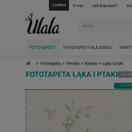
Cookies
O nas
Jak kupować?
In
FOTOTAPETY
FOTOTAPETY DLA DZIECI
TAPET
>
Fototapety
>
Tematy
>
Kwiaty
>
Łąka i ptaki
FOTOTAPETA ŁĄKA I PTAKI
ID 249
167
cm