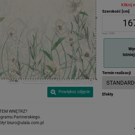
Kliknij
Szerokość [cm]
max:
1440
Wyd
Istnie
Termin realizacji
216 dpi
x:0cm y:0cm | (0,21) (14167,8483) (14167,8504)
-
+
Powiększ zdjęcie
Efekty
TEM WNĘTRZ?
gramu Partnerskiego.
óły!
biuro@ulala.com.pl