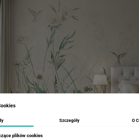
ookies
dy
Szczegóły
O C
czące plików cookies