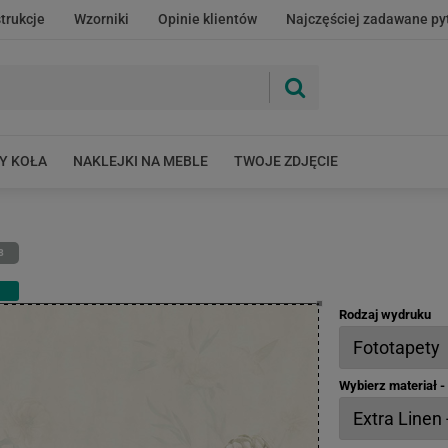
strukcje
Wzorniki
Opinie klientów
Najczęściej zadawane py
Y KOŁA
NAKLEJKI NA MEBLE
TWOJE ZDJĘCIE
8
Rodzaj wydruku
Wybierz materiał 