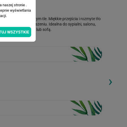
 naszej stronie .
tepnie wyświetlania
cji.
w na jasnym, beżowym tle. Miękkie przejścia i rozmyte tło
ając relaksowi i wyciszeniu. Idealna do sypialni, salonu,
a ścianę za łóżkiem lub sofą.
TUJ WSZYSTKIE
›
ding...
Loading...