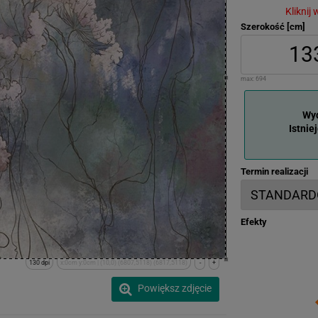
Kliknij
Szerokość [cm]
max:
694
Wyd
Istnie
Termin realizacji
Efekty
130 dpi
x:0cm y:0cm | (10,0) (6807,5118) (6817,5118)
-
+
Powiększ zdjęcie