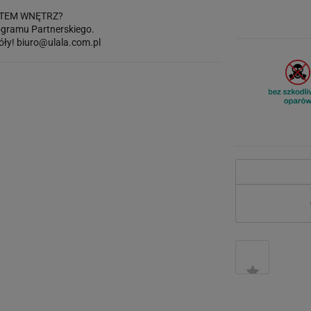
TEM WNĘTRZ?
gramu Partnerskiego.
óły!
biuro@ulala.com.pl