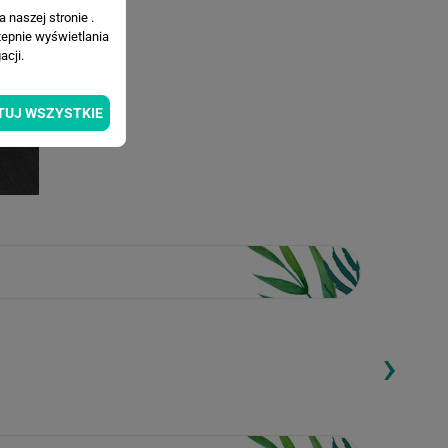
 naszej stronie .
tepnie wyświetlania
cji.
TUJ WSZYSTKIE
›
ding...
Loading...