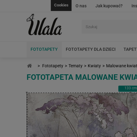
Cookies
O nas
Jak kupować?
In
FOTOTAPETY
FOTOTAPETY DLA DZIECI
TAPET
>
Fototapety
>
Tematy
>
Kwiaty
>
Malowane kwia
FOTOTAPETA MALOWANE KWI
133
cm