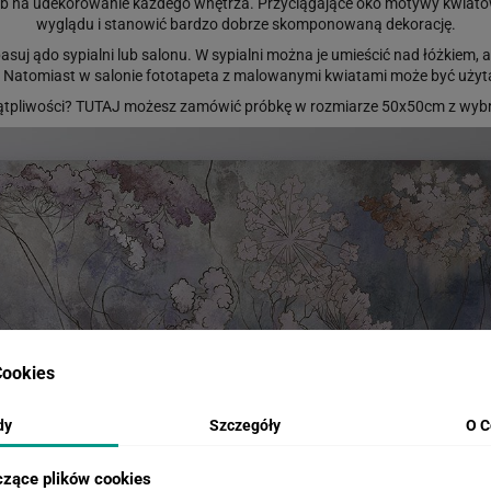
ób na udekorowanie każdego wnętrza. Przyciągające oko motywy kwi
wyglądu i stanowić bardzo dobrze skomponowaną dekorację.
uj ądo sypialni lub salonu. W sypialni można je umieścić nad łóżkiem,
Natomiast w salonie fototapeta z malowanymi kwiatami może być użyta ja
ątpliwości?
TUTAJ
możesz zamówić próbkę w rozmiarze 50x50cm z wybr
ookies
dy
Szczegóły
O C
czące plików cookies