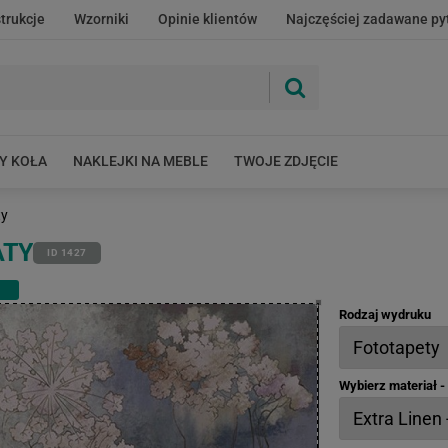
strukcje
Wzorniki
Opinie klientów
Najczęściej zadawane py
Y KOŁA
NAKLEJKI NA MEBLE
TWOJE ZDJĘCIE
ty
ATY
ID 1427
Rodzaj wydruku
Wybierz materiał 