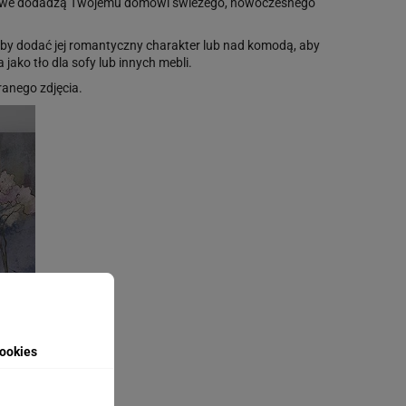
atowe dodadzą Twojemu domowi świeżego, nowoczesnego
 aby dodać jej romantyczny charakter lub nad komodą, aby
ko tło dla sofy lub innych mebli.
anego zdjęcia.
ookies