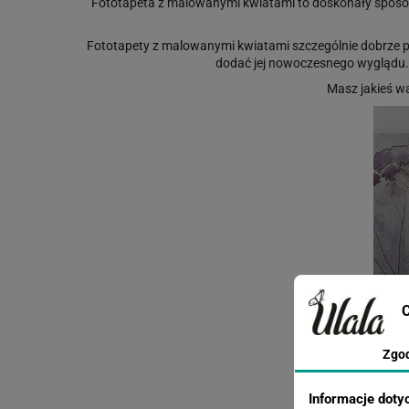
Fototapeta z malowanymi kwiatami to doskonały spos
Fototapety z malowanymi kwiatami szczególnie dobrze pas
dodać jej nowoczesnego wyglądu. 
Masz jakieś w
C
Zgo
Informacje doty