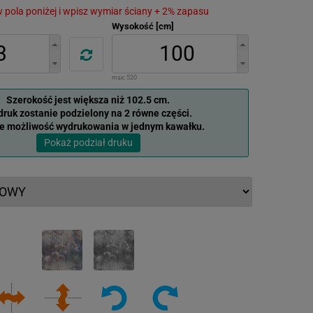
 w pola poniżej i wpisz wymiar ściany + 2% zapasu
Wysokość [cm]
max:
520
Szerokość jest większa niż 102.5 cm.
ruk zostanie podzielony na 2 równe części.
je możliwość wydrukowania w jednym kawałku.
Pokaż podział druku