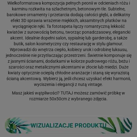
Wielkoformatowa kompozycja pełnych peonii w odcieniach różu i
karminu rozkwita na szlachetnym, betonowym tle. Subtelne,
barokowe ornamenty i przetarcia dodają całości głębi, a delikatny
efekt 3D sprawia wrażenie miękkich, aksamitnych płatków na
wyciągnięcie ręki. Ta fototapeta łączy romantyczną lekkość
kwiatów z surowością betonu, tworząc ponadczasowy, elegancki
akcent. Idealnie dopełni salon, sypialnię lub garderobę, a także
butik, salon kosmetyczny czy restaurację w stylu glamour.
Wprowadzi do wnętrza ciepło, kobiecy urok i odrobinę luksusu,
jednocześnie nie przytłaczając przestrzeni. Świetnie komponuje się
z jasnymi ścianami, dodatkami w kolorze pudrowego różu, beżu i
szarości oraz metalicznymi akcentami w złocie lub miedzi. Duże
kwiaty optycznie ocieplą chłodne aranżacje i staną się wyrazistą
ścianą akcentową. Wybierz ją, jeśli chcesz uzyskać efekt harmonii,
wyciszenia i elegancji z nutą vintage.
Masz jakieś wątpliwości?
TUTAJ
możesz zamówić próbkę w
rozmiarze 50x50cm z wybranego zdjęcia.
WIZUALIZACJE PRODUKTU