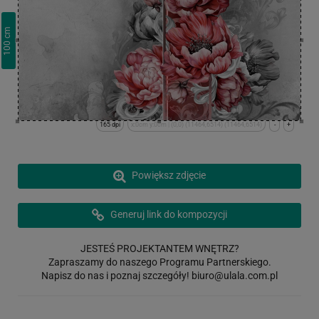
cm
100
165 dpi
x:0cm y:0cm | (0,0) (11464,6514) (11464,6514)
-
+
Powiększ zdjęcie
Generuj link do kompozycji
JESTEŚ PROJEKTANTEM WNĘTRZ?
Zapraszamy do naszego Programu Partnerskiego.
Napisz do nas i poznaj szczegóły!
biuro@ulala.com.pl