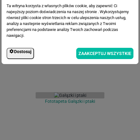
Ta witryna korzysta z własnych plików cookie, aby zapewnić Ci
najwyższy poziom doświadczenia na naszej stronie . Wykorzystujemy
również pliki cookie stron trzecich w celu ulepszenia naszych usług,
analizy a nastepnie wyświetlania reklam związanych z Twoimi
Fototapeta Bukiet kwiatów
preferencjami na podstawie analizy Twoich zachowań podczas
nawigacji.
Dostosuj
ZAAKCEPTUJ WSZYSTKIE
Fototapeta Gałązki i ptaki