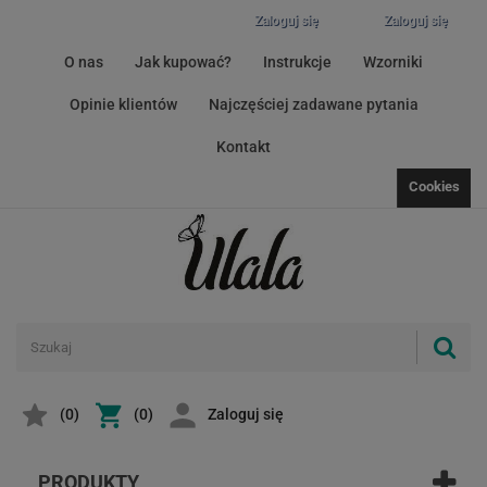
Zaloguj się
Zaloguj się
O nas
Jak kupować?
Instrukcje
Wzorniki
Opinie klientów
Najczęściej zadawane pytania
Kontakt
Cookies
(
0
)
(0)
Zaloguj się
PRODUKTY