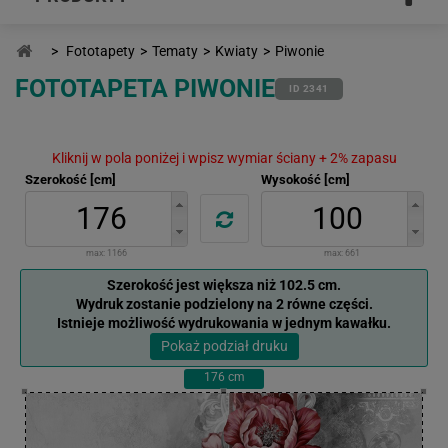
>
Fototapety
>
Tematy
>
Kwiaty
>
Piwonie
FOTOTAPETA PIWONIE
ID 2341
Kliknij w pola poniżej i wpisz wymiar ściany + 2% zapasu
Szerokość [cm]
Wysokość [cm]
max:
1166
max:
661
Szerokość jest większa niż 102.5 cm.
Wydruk zostanie podzielony na 2 równe części.
Istnieje możliwość wydrukowania w jednym kawałku.
Pokaż podział druku
176
cm