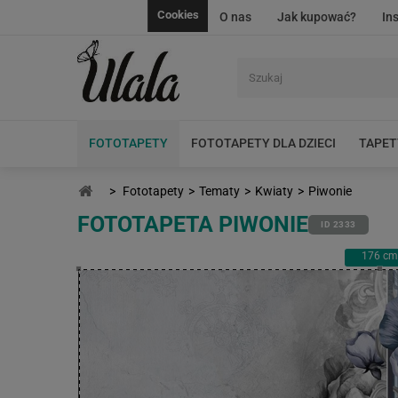
Cookies
O nas
Jak kupować?
In
FOTOTAPETY
FOTOTAPETY DLA DZIECI
TAPET
>
Fototapety
>
Tematy
>
Kwiaty
>
Piwonie
FOTOTAPETA PIWONIE
ID 2333
176
cm