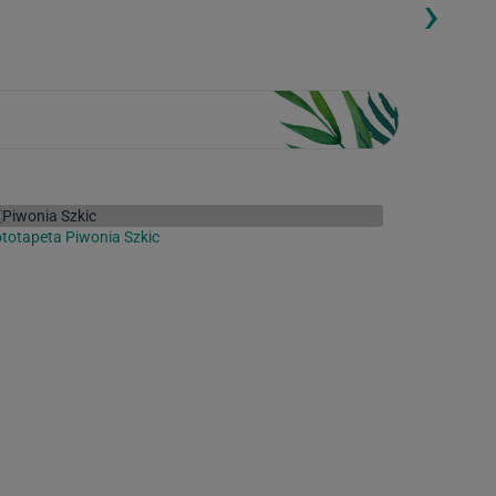
›
ding...
Loading...
totapeta Piwonia Szkic