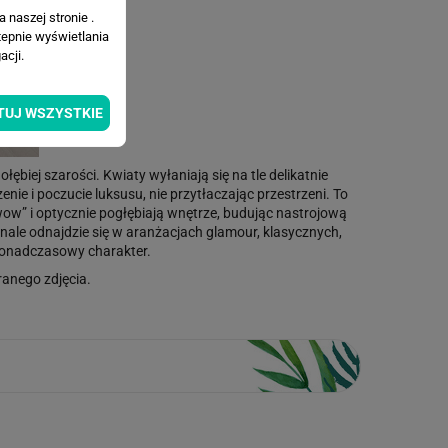
 naszej stronie .
tepnie wyświetlania
cji.
TUJ WSZYSTKIE
biej szarości. Kwiaty wyłaniają się na tle delikatnie
e i poczucie luksusu, nie przytłaczając przestrzeni. To
„wow” i optycznie pogłębiają wnętrze, budując nastrojową
nale odnajdzie się w aranżacjach glamour, klasycznych,
ponadczasowy charakter.
anego zdjęcia.