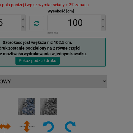
 w pola poniżej i wpisz wymiar ściany + 2% zapasu
Wysokość [cm]
max:
661
Szerokość jest większa niż 102.5 cm.
ruk zostanie podzielony na 2 równe części.
je możliwość wydrukowania w jednym kawałku.
Pokaż podział druku