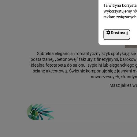
Ta witryna korzyst
Wykorzystujemy równ
reklam związanych 
Dostosuj
Subtelna elegancja i romantyczny szyk spotykają się 
postarzanej, „betonowej” faktury z finezyjnymi, baroko
idealna fototapeta do salonu, sypialni lub eleganckiego
ścianę akcentową. Świetnie komponuje się z jasnymi me
nowoczesnych, skandyna
Masz jakieś w