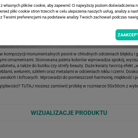
a z własnych plików cookie, aby zapewnić Ci najwyższy poziom doświadczenia na
ież pliki cookie stron trzecich w celu ulepszenia naszych usług, analizy a nas
z Twoimi preferencjami na podstawie analizy Twoich zachowań podczas nawiga
ZAAKCEP
w kompozycji monumentalnych peonii w chłodnych odcieniach błękitu i gołę
wymi ornamentami. Stonowana paleta kolorów wprowadza spokój, wyciszeni
 gabinetu, a także do butiku czy strefy beauty. Duże kwiaty tworzą efekt 
blami, welurem, szkłem oraz metalami w odcieniach niklu i czerni. Dosko
wskich i loftowych. Wprowadzi do pomieszczeń harmonię, miękkość i 
ątpliwości?
TUTAJ
możesz zamówić próbkę w rozmiarze 50x50cm z wybr
WIZUALIZACJE PRODUKTU