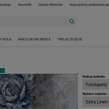
strukcje
Wzorniki
Opinie klientów
Najczęściej zadawane py
Y KOŁA
NAKLEJKI NA MEBLE
TWOJE ZDJĘCIE
Rodzaj wydruku
Wybierz materiał 