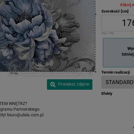
Kliknij
Szerokość [cm]
max:
1166
Wyd
Istnie
Termin realizacji
165 dpi
x:0cm y:0cm | (17,0) (11431,6495) (11447,6495)
-
+
Powiększ zdjęcie
Efekty
TEM WNĘTRZ?
gramu Partnerskiego.
óły!
biuro@ulala.com.pl