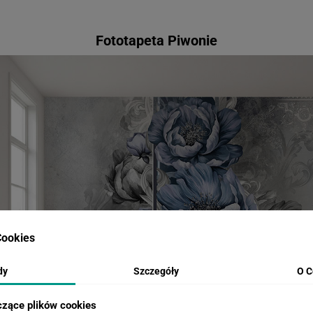
Fototapeta Piwonie
ookies
dy
Szczegóły
O C
czące plików cookies