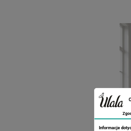
C
Zgo
Informacje doty