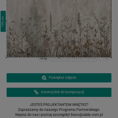
cm
100
140 dpi
x:0cm y:0cm | (0,0) (7986,5508) (7986,5508)
-
+
Powiększ zdjęcie
Generuj link do kompozycji
JESTEŚ PROJEKTANTEM WNĘTRZ?
Zapraszamy do naszego Programu Partnerskiego.
Napisz do nas i poznaj szczegóły!
biuro@ulala.com.pl