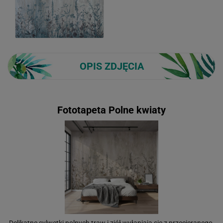
OPIS ZDJĘCIA
Fototapeta Polne kwiaty
Delikatne sylwetki polnych traw i ziół wyłaniają się z przecieranego,