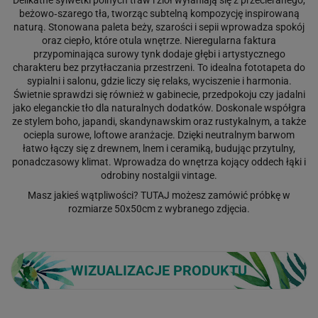
beżowo‑szarego tła, tworząc subtelną kompozycję inspirowaną
naturą. Stonowana paleta beży, szarości i sepii wprowadza spokój
oraz ciepło, które otula wnętrze. Nieregularna faktura
przypominająca surowy tynk dodaje głębi i artystycznego
charakteru bez przytłaczania przestrzeni. To idealna fototapeta do
sypialni i salonu, gdzie liczy się relaks, wyciszenie i harmonia.
Świetnie sprawdzi się również w gabinecie, przedpokoju czy jadalni
jako eleganckie tło dla naturalnych dodatków. Doskonale współgra
ze stylem boho, japandi, skandynawskim oraz rustykalnym, a także
ociepla surowe, loftowe aranżacje. Dzięki neutralnym barwom
łatwo łączy się z drewnem, lnem i ceramiką, budując przytulny,
ponadczasowy klimat. Wprowadza do wnętrza kojący oddech łąki i
odrobiny nostalgii vintage.
Masz jakieś wątpliwości?
TUTAJ
możesz zamówić próbkę w
rozmiarze 50x50cm z wybranego zdjęcia.
WIZUALIZACJE PRODUKTU