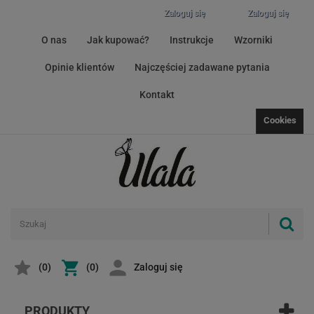
Zaloguj się
Zaloguj się
O nas
Jak kupować?
Instrukcje
Wzorniki
Opinie klientów
Najczęściej zadawane pytania
Kontakt
Cookies
(
0
)
(0)
Zaloguj się
PRODUKTY