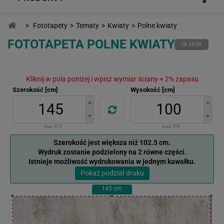
>
Fototapety
>
Tematy
>
Kwiaty
>
Polne kwiaty
FOTOTAPETA POLNE KWIATY
ID 2370
Kliknij w pola poniżej i wpisz wymiar ściany + 2% zapasu
Szerokość [cm]
Wysokość [cm]
max:
813
max:
559
Szerokość jest większa niż 102.5 cm.
Wydruk zostanie podzielony na 2 równe części.
Istnieje możliwość wydrukowania w jednym kawałku.
Pokaż podział druku
145
cm