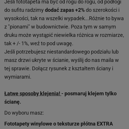
Jeśli fototapeta ma być od rogu do rogu, od podłogi
do sufitu radzimy
dodać zapas +2%
do szerokości i
wysokości, tak na wszelki wypadek...Różnie to bywa
z "pionami" w budownictwie. Poza tym w samym
druku może wystąpić niewielka różnica w rozmiarze,
tak + /- 1%, weź to pod uwagę.
Jeśli potrzebujesz niestandardowego podziału lub
masz drzwi ukryte w ścianie, wyślij do nas maila w
tej sprawie. Dołącz rysunek z kształtem ściany i
wymiarami.
Łatwe sposoby klejenia!
- posmaruj klejem tylko
ścianę.
Do wyboru masz:
Fototapety winylowe o
teksturze
płótna EXTRA