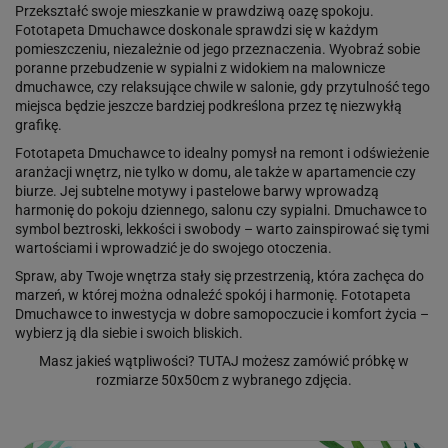
Przekształć swoje mieszkanie w prawdziwą oazę spokoju.
Fototapeta Dmuchawce doskonale sprawdzi się w każdym
pomieszczeniu, niezależnie od jego przeznaczenia. Wyobraź sobie
poranne przebudzenie w sypialni z widokiem na malownicze
dmuchawce, czy relaksujące chwile w salonie, gdy przytulność tego
miejsca będzie jeszcze bardziej podkreślona przez tę niezwykłą
grafikę.
Fototapeta Dmuchawce to idealny pomysł na remont i odświeżenie
aranżacji wnętrz, nie tylko w domu, ale także w apartamencie czy
biurze. Jej subtelne motywy i pastelowe barwy wprowadzą
harmonię do pokoju dziennego, salonu czy sypialni. Dmuchawce to
symbol beztroski, lekkości i swobody – warto zainspirować się tymi
wartościami i wprowadzić je do swojego otoczenia.
Spraw, aby Twoje wnętrza stały się przestrzenią, która zachęca do
marzeń, w której można odnaleźć spokój i harmonię. Fototapeta
Dmuchawce to inwestycja w dobre samopoczucie i komfort życia –
wybierz ją dla siebie i swoich bliskich.
Masz jakieś wątpliwości?
TUTAJ
możesz zamówić próbkę w
rozmiarze 50x50cm z wybranego zdjęcia.