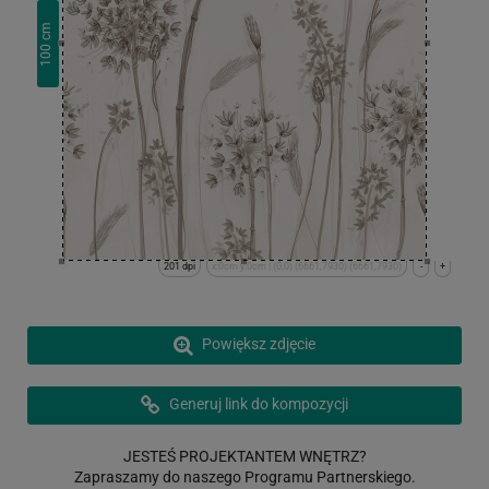
cm
100
201 dpi
x:0cm y:0cm | (0,0) (6661,7930) (6661,7930)
-
+
Powiększ zdjęcie
Generuj link do kompozycji
JESTEŚ PROJEKTANTEM WNĘTRZ?
Zapraszamy do naszego Programu Partnerskiego.