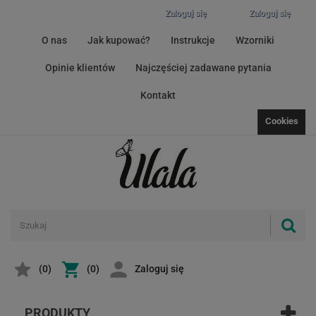
Zaloguj się
Zaloguj się
O nas
Jak kupować?
Instrukcje
Wzorniki
Opinie klientów
Najczęściej zadawane pytania
Kontakt
Cookies
(
0
)
(0)
Zaloguj się
PRODUKTY