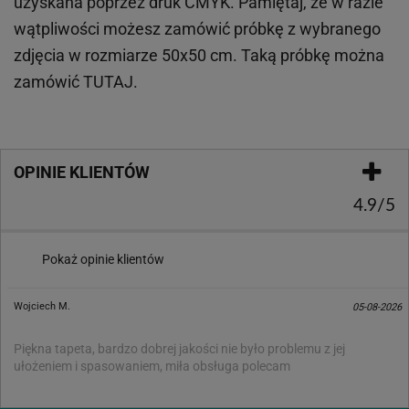
uzyskana poprzez druk CMYK. Pamiętaj, że w
razie
wątpliwości możesz zamówić próbkę z wybranego
zdjęcia w rozmiarze 50x50 cm. Taką próbkę można
zamówić
TUTAJ
.
OPINIE KLIENTÓW
4.9/5
Pokaż opinie klientów
Wojciech M.
05-08-2026
Piękna tapeta, bardzo dobrej jakości nie było problemu z jej
ułożeniem i spasowaniem, miła obsługa polecam