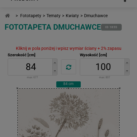
>
Fototapety
>
Tematy
>
Kwiaty
>
Dmuchawce
FOTOTAPETA DMUCHAWCE
ID 1855
Kliknij w pola poniżej i wpisz wymiar ściany + 2% zapasu
Szerokość [cm]
Wysokość [cm]
max:
677
max:
807
84
cm