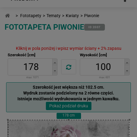
>
Fototapety
>
Tematy
>
Kwiaty
>
Piwonie
FOTOTAPETA PIWONIE
ID 2007
Kliknij w pola poniżej i wpisz wymiar ściany + 2% zapasu
Szerokość [cm]
Wysokość [cm]
max:
1071
max:
601
Szerokość jest większa niż 102.5 cm.
Wydruk zostanie podzielony na 2 równe części.
Istnieje możliwość wydrukowania w jednym kawałku.
Pokaż podział druku
178
cm