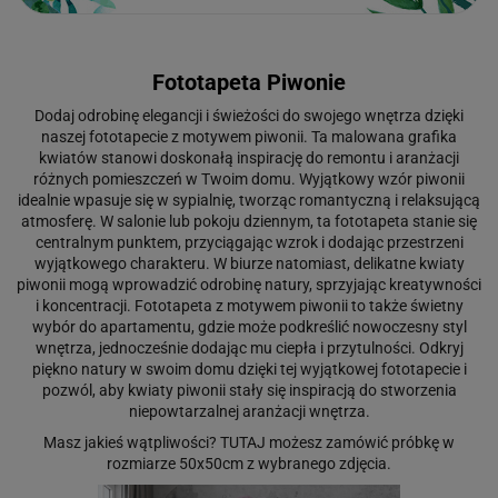
Fototapeta Piwonie
Dodaj odrobinę elegancji i świeżości do swojego wnętrza dzięki
naszej fototapecie z motywem piwonii. Ta malowana grafika
kwiatów stanowi doskonałą inspirację do remontu i aranżacji
różnych pomieszczeń w Twoim domu. Wyjątkowy wzór piwonii
idealnie wpasuje się w sypialnię, tworząc romantyczną i relaksującą
atmosferę. W salonie lub pokoju dziennym, ta fototapeta stanie się
centralnym punktem, przyciągając wzrok i dodając przestrzeni
wyjątkowego charakteru. W biurze natomiast, delikatne kwiaty
piwonii mogą wprowadzić odrobinę natury, sprzyjając kreatywności
i koncentracji. Fototapeta z motywem piwonii to także świetny
wybór do apartamentu, gdzie może podkreślić nowoczesny styl
wnętrza, jednocześnie dodając mu ciepła i przytulności. Odkryj
piękno natury w swoim domu dzięki tej wyjątkowej fototapecie i
pozwól, aby kwiaty piwonii stały się inspiracją do stworzenia
niepowtarzalnej aranżacji wnętrza.
Masz jakieś wątpliwości?
TUTAJ
możesz zamówić próbkę w
rozmiarze 50x50cm z wybranego zdjęcia.