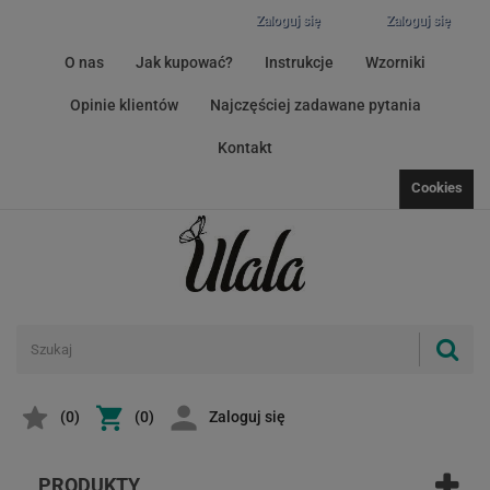
Zaloguj się
Zaloguj się
O nas
Jak kupować?
Instrukcje
Wzorniki
Opinie klientów
Najczęściej zadawane pytania
Kontakt
Cookies
(
0
)
(0)
Zaloguj się
PRODUKTY