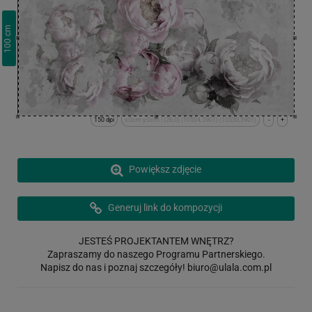
cm
100
150 dpi
x:0cm y:0cm | (26,0) (10504,5901) (10530,5901)
-
+
Powiększ zdjęcie
Generuj link do kompozycji
JESTEŚ PROJEKTANTEM WNĘTRZ?
Zapraszamy do naszego Programu Partnerskiego.
Napisz do nas i poznaj szczegóły!
biuro@ulala.com.pl