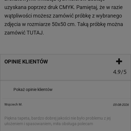
uzyskana poprzez druk CMYK. Pamiętaj, że w
razie
wątpliwości możesz zamówić próbkę z wybranego
zdjęcia w rozmiarze 50x50 cm. Taką próbkę można
zamówić
TUTAJ
.
OPINIE KLIENTÓW
4.9/5
Pokaż opinie klientów
Wojciech M.
05-08-2026
Piękna tapeta, bardzo dobrej jakości nie było problemu z jej
ułożeniem i spasowaniem, miła obsługa polecam