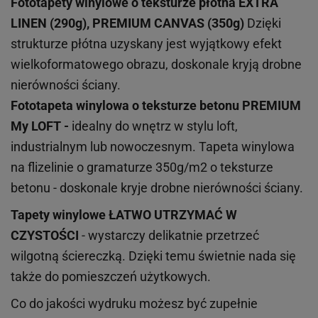
Fototapety winylowe o
teksturze
płótna EXTRA
LINEN (290g), PREMIUM CANVAS (350g)
Dzięki
strukturze płótna uzyskany jest wyjątkowy efekt
wielkoformatowego obrazu, doskonale kryją drobne
nierówności ściany.
Fototapeta winylowa o
teksturze
betonu PREMIUM
My LOFT -
idealny do wnętrz w stylu loft,
industrialnym lub nowoczesnym. Tapeta winylowa
na flizelinie o gramaturze 350g/m2 o teksturze
betonu - doskonale kryje drobne nierówności ściany.
Tapety winylowe
ŁATWO UTRZYMAĆ W
CZYSTOŚCI
- wystarczy delikatnie przetrzeć
wilgotną ściereczką. Dzięki temu świetnie nada się
także do pomieszczeń użytkowych.
Co do jakości wydruku możesz być zupełnie