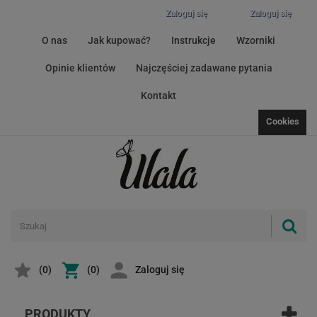
Zaloguj się
Zaloguj się
O nas
Jak kupować?
Instrukcje
Wzorniki
Opinie klientów
Najczęściej zadawane pytania
Kontakt
Cookies
(
0
)
(0)
Zaloguj się
PRODUKTY