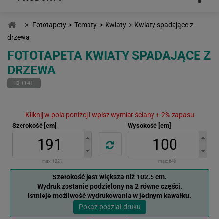
>
Fototapety
>
Tematy
>
Kwiaty
>
Kwiaty spadające z
drzewa
FOTOTAPETA KWIATY SPADAJĄCE Z
DRZEWA
ID 1141
Kliknij w pola poniżej i wpisz wymiar ściany + 2% zapasu
Szerokość [cm]
Wysokość [cm]
max:
1221
max:
640
Szerokość jest większa niż 102.5 cm.
Wydruk zostanie podzielony na 2 równe części.
Istnieje możliwość wydrukowania w jednym kawałku.
Pokaż podział druku