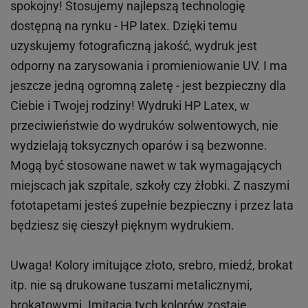
spokojny! Stosujemy najlepszą technologię
dostępną na rynku - HP latex. Dzięki temu
uzyskujemy fotograficzną jakość, wydruk jest
odporny na zarysowania i promieniowanie UV. I ma
jeszcze jedną ogromną zaletę - jest bezpieczny dla
Ciebie i Twojej rodziny!
Wydruki HP
Latex
, w
przeciwieństwie do wydruków
solwentowych
, nie
wydzielają toksycznych oparów i są bezwonne.
Mogą być stosowane nawet w tak wymagających
miejscach
jak
szpitale, szkoły czy żłobki.
Z naszymi
fototapetami jesteś zupełnie bezpieczny i przez lata
będziesz się cieszył pięknym wydrukiem.
Uwaga! Kolory imitujące złoto, srebro, miedź, brokat
itp.
nie są drukowane tuszami metalicznymi,
brokatowymi. Imitacja tych kolorów zostaje