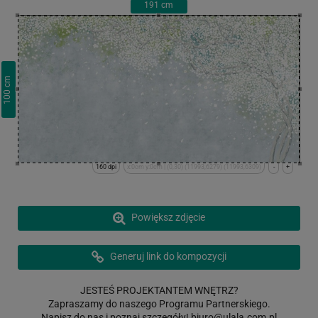
191
cm
cm
100
160 dpi
x:0cm y:0cm | (0,30) (11993,6279) (11993,6309)
-
+
Powiększ zdjęcie
Generuj link do kompozycji
JESTEŚ PROJEKTANTEM WNĘTRZ?
Zapraszamy do naszego Programu Partnerskiego.
Napisz do nas i poznaj szczegóły!
biuro@ulala.com.pl