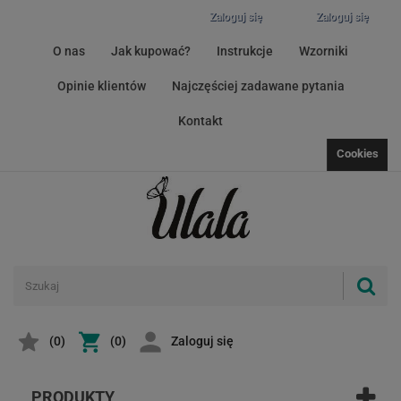
Zaloguj się
Zaloguj się
O nas
Jak kupować?
Instrukcje
Wzorniki
Opinie klientów
Najczęściej zadawane pytania
Kontakt
Cookies
(
0
)
(0)
Zaloguj się
PRODUKTY