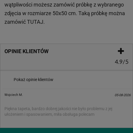
wątpliwości możesz zamówić próbkę z wybranego
zdjęcia w rozmiarze 50x50 cm. Taką próbkę można
zamówić
TUTAJ
.
OPINIE KLIENTÓW
4.9/5
Pokaż opinie klientów
Wojciech M.
05-08-2026
Piękna tapeta, bardzo dobrej jakości nie było problemu z jej
ułożeniem i spasowaniem, miła obsługa polecam