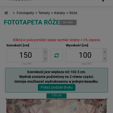
>
Fototapety
>
Tematy
>
Kwiaty
>
Róże
FOTOTAPETA RÓŻE
ID 1981
Kliknij w pola poniżej i wpisz wymiar ściany + 2% zapasu
Szerokość [cm]
Wysokość [cm]
max:
545
max:
365
Szerokość jest większa niż 102.5 cm.
Wydruk zostanie podzielony na 2 równe części.
Istnieje możliwość wydrukowania w jednym kawałku.
Pokaż podział druku
150
cm