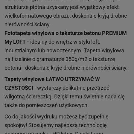
strukturze płótna uzyskany jest wyjątkowy efekt
wielkoformatowego obrazu, doskonale kryją drobne
nierówności ściany.
Fototapeta winylowa o
teksturze
betonu PREMIUM
My LOFT -
idealny do wnętrz w stylu loft,
industrialnym lub nowoczesnym. Tapeta winylowa
na flizelinie o gramaturze 350g/m2 o teksturze
betonu - doskonale kryje drobne nierówności ściany.
Tapety winylowe
ŁATWO UTRZYMAĆ W
CZYSTOŚCI
- wystarczy delikatnie przetrzeć
wilgotną ściereczką. Dzięki temu świetnie nada się
także do pomieszczeń użytkowych.
Co do jakości wydruku możesz być zupełnie
spokojny! Stosujemy najlepszą technologię
dostępną na rynku - HP latex. Dzięki temu