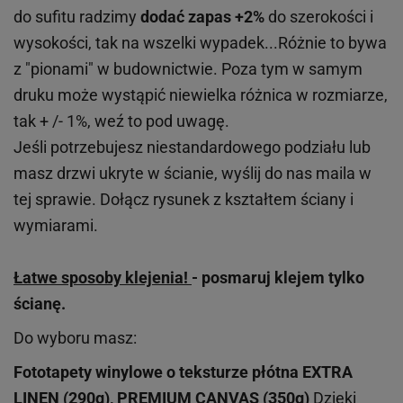
do sufitu radzimy
dodać zapas +2%
do szerokości i
wysokości, tak na wszelki wypadek...Różnie to bywa
z "pionami" w budownictwie. Poza tym w samym
druku może wystąpić niewielka różnica w rozmiarze,
tak + /- 1%, weź to pod uwagę.
Jeśli potrzebujesz niestandardowego podziału lub
masz drzwi ukryte w ścianie, wyślij do nas maila w
tej sprawie. Dołącz rysunek z kształtem ściany i
wymiarami.
Łatwe sposoby klejenia!
- posmaruj klejem tylko
ścianę.
Do wyboru masz:
Fototapety winylowe o
teksturze
płótna EXTRA
LINEN (290g), PREMIUM CANVAS (350g)
Dzięki