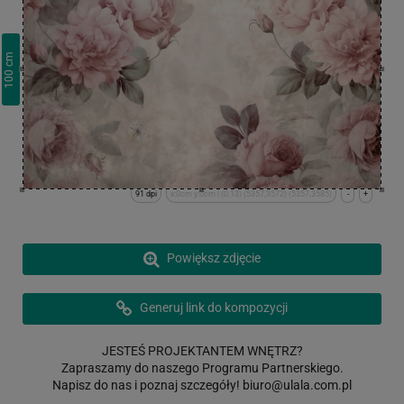
cm
100
91 dpi
x:0cm y:0cm | (0,13) (5357,3572) (5357,3585)
-
+
Powiększ zdjęcie
Generuj link do kompozycji
JESTEŚ PROJEKTANTEM WNĘTRZ?
Zapraszamy do naszego Programu Partnerskiego.
Napisz do nas i poznaj szczegóły!
biuro@ulala.com.pl