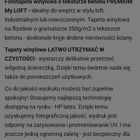
Fototapeta winylowa o
teksturze
betonu PREMIUM
My LOFT -
idealny do wnętrz w stylu loft,
industrialnym lub nowoczesnym. Tapeta winylowa
na flizelinie o gramaturze 350g/m2 o teksturze
betonu - doskonale kryje drobne nierówności ściany.
Tapety winylowe
ŁATWO UTRZYMAĆ W
CZYSTOŚCI
- wystarczy delikatnie przetrzeć
wilgotną ściereczką. Dzięki temu świetnie nada się
także do pomieszczeń użytkowych.
Co do jakości wydruku możesz być zupełnie
spokojny! Stosujemy najlepszą technologię
dostępną na rynku - HP latex. Dzięki temu
uzyskujemy fotograficzną jakość, wydruk jest
odporny na zarysowania i promieniowanie UV. I ma
jeszcze jedną ogromną zaletę - jest bezpieczny dla