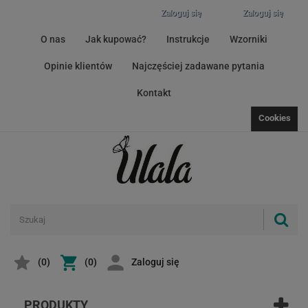
Zaloguj się
Zaloguj się
O nas
Jak kupować?
Instrukcje
Wzorniki
Opinie klientów
Najczęściej zadawane pytania
Kontakt
Cookies
(
0
)
(0)
Zaloguj się
PRODUKTY