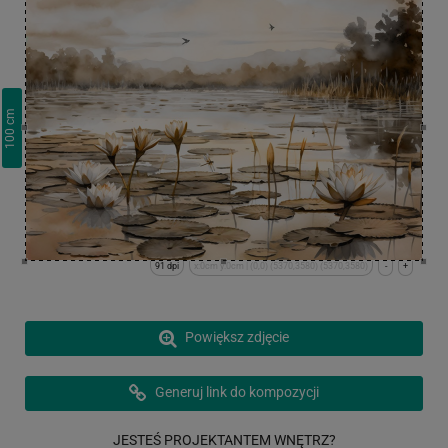
cm
100
91 dpi
x:0cm y:0cm | (0,0) (5370,3580) (5370,3580)
-
+
Powiększ zdjęcie
Generuj link do kompozycji
JESTEŚ PROJEKTANTEM WNĘTRZ?