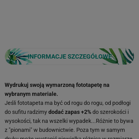
INFORMACJE SZCZEGÓŁOWE
Wydrukuj swoją wymarzoną fototapetę na
wybranym materiale.
Jeśli fototapeta ma być od rogu do rogu, od podłogi
do sufitu radzimy
dodać zapas +2%
do szerokości i
wysokości, tak na wszelki wypadek...Różnie to bywa
z "pionami" w budownictwie. Poza tym w samym
druku może wystąpić niewielka różnica w rozmiarze,