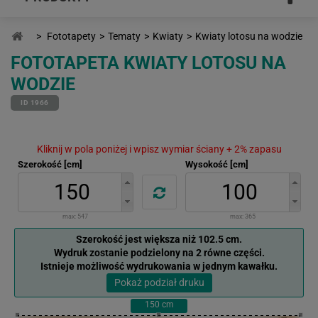
>
Fototapety
>
Tematy
>
Kwiaty
>
Kwiaty lotosu na wodzie
FOTOTAPETA KWIATY LOTOSU NA
WODZIE
ID 1966
Kliknij w pola poniżej i wpisz wymiar ściany + 2% zapasu
Szerokość [cm]
Wysokość [cm]
max:
547
max:
365
Szerokość jest większa niż 102.5 cm.
Wydruk zostanie podzielony na 2 równe części.
Istnieje możliwość wydrukowania w jednym kawałku.
Pokaż podział druku
150
cm