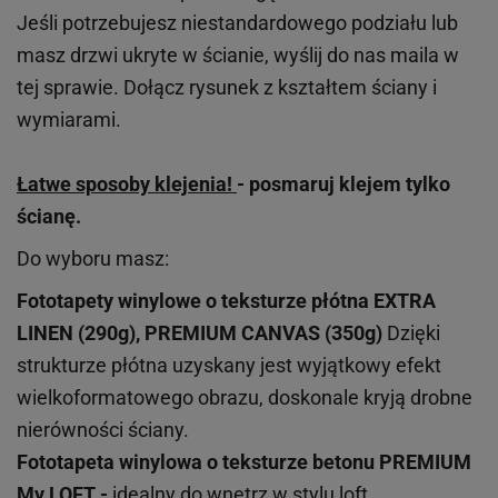
Jeśli potrzebujesz niestandardowego podziału lub
masz drzwi ukryte w ścianie, wyślij do nas maila w
tej sprawie. Dołącz rysunek z kształtem ściany i
wymiarami.
Łatwe sposoby klejenia!
- posmaruj klejem tylko
ścianę.
Do wyboru masz:
Fototapety winylowe o
teksturze
płótna EXTRA
LINEN (290g), PREMIUM CANVAS (350g)
Dzięki
strukturze płótna uzyskany jest wyjątkowy efekt
wielkoformatowego obrazu, doskonale kryją drobne
nierówności ściany.
Fototapeta winylowa o
teksturze
betonu PREMIUM
My LOFT -
idealny do wnętrz w stylu loft,