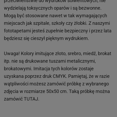
przeciwieństwie do wydruków
solwentowych
, nie
wydzielają toksycznych oparów i są bezwonne.
Mogą być stosowane nawet w tak wymagających
miejscach
jak
szpitale, szkoły czy żłobki.
Z naszymi
fototapetami jesteś zupełnie bezpieczny i przez lata
będziesz się cieszył pięknym wydrukiem.
Uwaga! Kolory imitujące złoto, srebro, miedź, brokat
itp.
nie są drukowane tuszami metalicznymi,
brokatowymi. Imitacja tych kolorów zostaje
uzyskana poprzez druk CMYK. Pamiętaj, że w
razie
wątpliwości możesz zamówić próbkę z wybranego
zdjęcia w rozmiarze 50x50 cm. Taką próbkę można
zamówić
TUTAJ
.