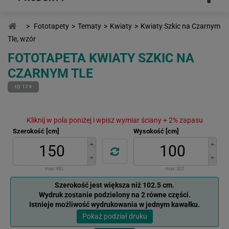
>
Fototapety
>
Tematy
>
Kwiaty
>
Kwiaty Szkic na Czarnym
Tle, wzór
FOTOTAPETA KWIATY SZKIC NA
CZARNYM TLE
ID 174
Kliknij w pola poniżej i wpisz wymiar ściany + 2% zapasu
Szerokość [cm]
Wysokość [cm]
max:
482
max:
322
Szerokość jest większa niż 102.5 cm.
Wydruk zostanie podzielony na 2 równe części.
Istnieje możliwość wydrukowania w jednym kawałku.
Pokaż podział druku