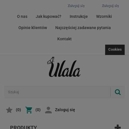
Zaloguj się
Zaloguj się
O nas
Jak kupować?
Instrukcje
Wzorniki
Opinie klientów
Najczęściej zadawane pytania
Kontakt
Cookies
(
0
)
(0)
Zaloguj się
PRODUKTY