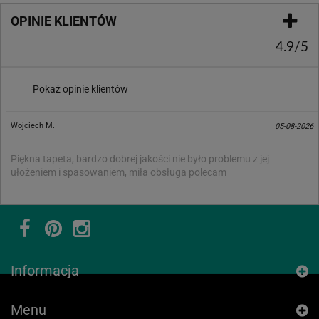
OPINIE KLIENTÓW
4.9/5
Pokaż opinie klientów
Wojciech M.
05-08-2026
Piękna tapeta, bardzo dobrej jakości nie było problemu z jej
ułożeniem i spasowaniem, miła obsługa polecam
Informacja
Menu