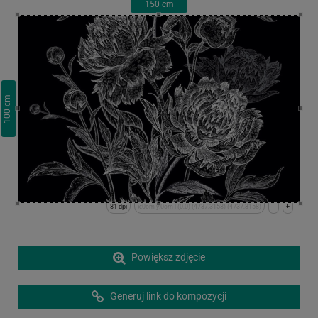
150
cm
cm
100
81 dpi
x:0cm y:0cm | (0,0) (4737,3158) (4737,3158)
-
+
Powiększ zdjęcie
Generuj link do kompozycji