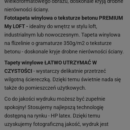
wielkoformatowego obrazu, doskonale kryją drobne
nierówności ściany.
Fototapeta winylowa o
teksturze
betonu PREMIUM
My LOFT -
idealny do wnętrz w stylu loft,
industrialnym lub nowoczesnym. Tapeta winylowa
na flizelinie o gramaturze 350g/m2 o teksturze
betonu - doskonale kryje drobne nierówności ściany.
Tapety winylowe
ŁATWO UTRZYMAĆ W
CZYSTOŚCI
- wystarczy delikatnie przetrzeć
wilgotną ściereczką. Dzięki temu świetnie nada się
także do pomieszczeń użytkowych.
Co do jakości wydruku możesz być zupełnie
spokojny! Stosujemy najlepszą technologię
dostępną na rynku - HP latex. Dzięki temu
uzyskujemy fotograficzną jakość, wydruk jest