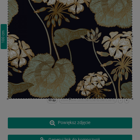
cm
100
99 dpi
x:0cm y:0cm | (0,0) (3873,3873) (3873,3873)
-
+
Powiększ zdjęcie
Generuj link do kompozycji