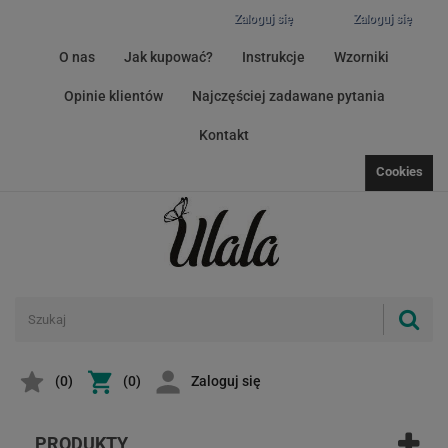
Zaloguj się
Zaloguj się
O nas
Jak kupować?
Instrukcje
Wzorniki
Opinie klientów
Najczęściej zadawane pytania
Kontakt
Cookies
(
0
)
(0)
Zaloguj się
PRODUKTY