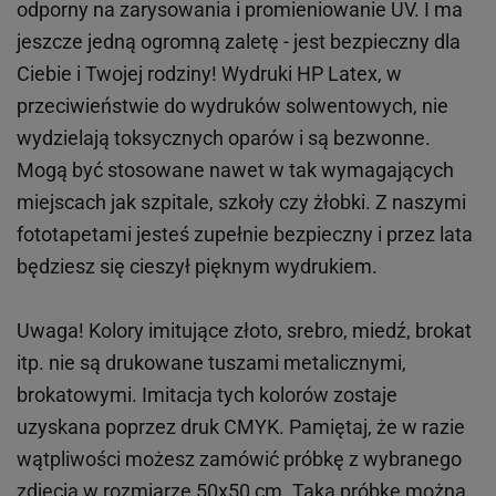
odporny na zarysowania i promieniowanie UV. I ma
jeszcze jedną ogromną zaletę - jest bezpieczny dla
Ciebie i Twojej rodziny!
Wydruki HP
Latex
, w
przeciwieństwie do wydruków
solwentowych
, nie
wydzielają toksycznych oparów i są bezwonne.
Mogą być stosowane nawet w tak wymagających
miejscach
jak
szpitale, szkoły czy żłobki.
Z naszymi
fototapetami jesteś zupełnie bezpieczny i przez lata
będziesz się cieszył pięknym wydrukiem.
Uwaga! Kolory imitujące złoto, srebro, miedź, brokat
itp.
nie są drukowane tuszami metalicznymi,
brokatowymi. Imitacja tych kolorów zostaje
uzyskana poprzez druk CMYK. Pamiętaj, że w
razie
wątpliwości możesz zamówić próbkę z wybranego
zdjęcia w rozmiarze 50x50 cm. Taką próbkę można