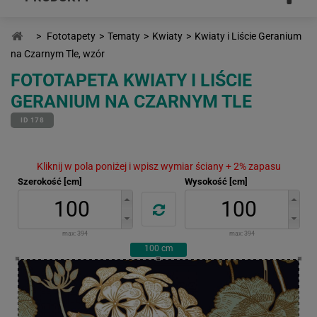
>
Fototapety
>
Tematy
>
Kwiaty
>
Kwiaty i Liście Geranium
na Czarnym Tle, wzór
FOTOTAPETA KWIATY I LIŚCIE
GERANIUM NA CZARNYM TLE
ID 178
Kliknij w pola poniżej i wpisz wymiar ściany + 2% zapasu
Szerokość [cm]
Wysokość [cm]
max:
394
max:
394
100
cm