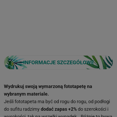
INFORMACJE SZCZEGÓŁOWE
Wydrukuj swoją wymarzoną fototapetę na
wybranym materiale.
Jeśli fototapeta ma być od rogu do rogu, od podłogi
do sufitu radzimy
dodać zapas +2%
do szerokości i
wysokości, tak na wszelki wypadek...Różnie to bywa