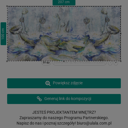
207
cm
cm
100
89 dpi
x:0cm y:1cm | (0,18) (7313,3533) (7313,3551)
-
+
Powiększ zdjęcie
Generuj link do kompozycji
JESTEŚ PROJEKTANTEM WNĘTRZ?
Zapraszamy do naszego Programu Partnerskiego.
Napisz do nas i poznaj szczegóły!
biuro@ulala.com.pl