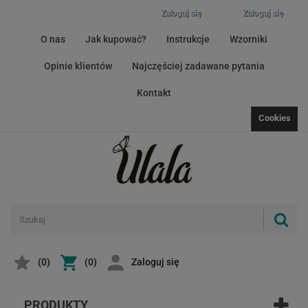
Zaloguj się
Zaloguj się
O nas
Jak kupować?
Instrukcje
Wzorniki
Opinie klientów
Najczęściej zadawane pytania
Kontakt
Cookies
(
0
)
(0)
Zaloguj się
PRODUKTY