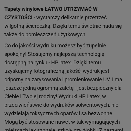
Tapety winylowe
ŁATWO UTRZYMAĆ W
CZYSTOŚCI
- wystarczy delikatnie przetrzeć
wilgotną ściereczką. Dzięki temu świetnie nada się
także do pomieszczeń użytkowych.
Co do jakości wydruku możesz być zupełnie
spokojny! Stosujemy najlepszą technologię
dostępną na rynku - HP latex. Dzięki temu
uzyskujemy fotograficzną jakość, wydruk jest
odporny na zarysowania i promieniowanie UV. I ma
jeszcze jedną ogromną zaletę - jest bezpieczny dla
Ciebie i Twojej rodziny!
Wydruki HP
Latex
, w
przeciwieństwie do wydruków
solwentowych
, nie
wydzielają toksycznych oparów i są bezwonne.
Mogą być stosowane nawet w tak wymagających
miejscach
jak
szpitale, szkoły czy żłobki.
Z naszymi