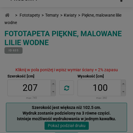
>
Fototapety
>
Tematy
>
Kwiaty
>
Piękne, malowane lilie
wodne
FOTOTAPETA PIĘKNE, MALOWANE
LILIE WODNE
ID 635
Kliknij w pola poniżej i wpisz wymiar ściany + 2% zapasu
Szerokość [cm]
Wysokość [cm]
max:
745
max:
360
Szerokość jest większa niż 102.5 cm.
Wydruk zostanie podzielony na 3 równe części.
Istnieje możliwość wydrukowania w jednym kawałku.
Pokaż podział druku