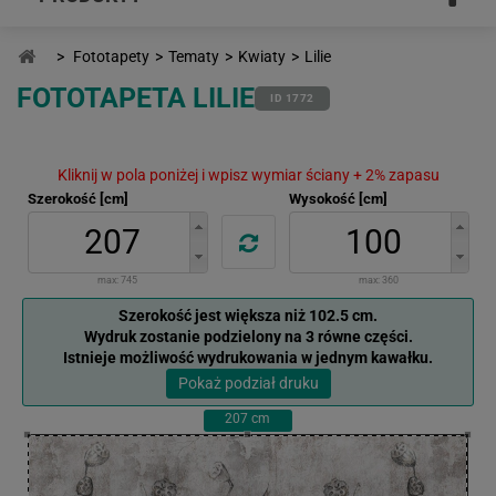
>
Fototapety
>
Tematy
>
Kwiaty
>
Lilie
FOTOTAPETA LILIE
ID 1772
Kliknij w pola poniżej i wpisz wymiar ściany + 2% zapasu
Szerokość [cm]
Wysokość [cm]
max:
745
max:
360
Szerokość jest większa niż 102.5 cm.
Wydruk zostanie podzielony na 3 równe części.
Istnieje możliwość wydrukowania w jednym kawałku.
Pokaż podział druku
207
cm