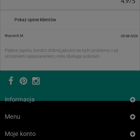
4.9/5
Pokaż opinie klientów
Wojciech M.
05-08-2026
Piękna tapeta, bardzo dobrej jakości nie było problemu z jej
ułożeniem i spasowaniem, miła obsługa polecam
Informacja
Menu
Moje konto