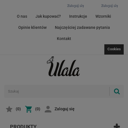
Zaloguj się
Zaloguj się
O nas
Jak kupować?
Instrukcje
Wzorniki
Opinie klientów
Najczęściej zadawane pytania
Kontakt
Cookies
(
0
)
(0)
Zaloguj się
PRODUKTY