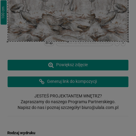
cm
100
89 dpi
x:0cm y:1cm | (0,18) (7313,3533) (7313,3551)
-
+
Powiększ zdjęcie
Generuj link do kompozycji
JESTEŚ PROJEKTANTEM WNĘTRZ?
Zapraszamy do naszego Programu Partnerskiego.
Napisz do nas i poznaj szczegóły!
biuro@ulala.com.pl
Rodzaj wydruku