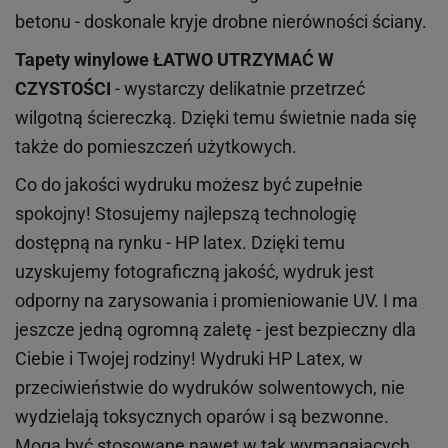
betonu - doskonale kryje drobne nierówności ściany.
Tapety winylowe
ŁATWO UTRZYMAĆ W
CZYSTOŚCI
- wystarczy delikatnie przetrzeć
wilgotną ściereczką. Dzięki temu świetnie nada się
także do pomieszczeń użytkowych.
Co do jakości wydruku możesz być zupełnie
spokojny! Stosujemy najlepszą technologię
dostępną na rynku - HP latex. Dzięki temu
uzyskujemy fotograficzną jakość, wydruk jest
odporny na zarysowania i promieniowanie UV. I ma
jeszcze jedną ogromną zaletę - jest bezpieczny dla
Ciebie i Twojej rodziny!
Wydruki HP
Latex
, w
przeciwieństwie do wydruków
solwentowych
, nie
wydzielają toksycznych oparów i są bezwonne.
Mogą być stosowane nawet w tak wymagających