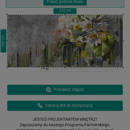
Pokaż podział druku
220
cm
cm
100
119 dpi
x:0cm y:0cm | (0,0) (10397,4726) (10397,4726)
-
+
Powiększ zdjęcie
Generuj link do kompozycji
JESTEŚ PROJEKTANTEM WNĘTRZ?
Zapraszamy do naszego Programu Partnerskiego.