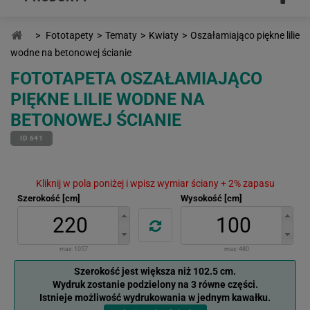
>
Fototapety
>
Tematy
>
Kwiaty
>
Oszałamiająco piękne lilie
wodne na betonowej ścianie
FOTOTAPETA OSZAŁAMIAJĄCO
PIĘKNE LILIE WODNE NA
BETONOWEJ ŚCIANIE
ID 641
Kliknij w pola poniżej i wpisz wymiar ściany + 2% zapasu
Szerokość [cm]
Wysokość [cm]
max:
1057
max:
480
Szerokość jest większa niż 102.5 cm.
Wydruk zostanie podzielony na 3 równe części.
Istnieje możliwość wydrukowania w jednym kawałku.