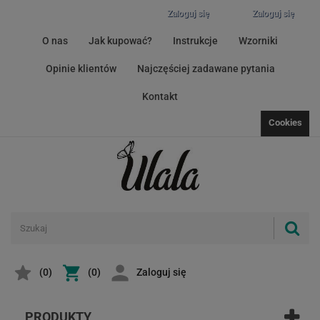
Zaloguj się
Zaloguj się
O nas
Jak kupować?
Instrukcje
Wzorniki
Opinie klientów
Najczęściej zadawane pytania
Kontakt
Cookies
(
0
)
(0)
Zaloguj się
PRODUKTY