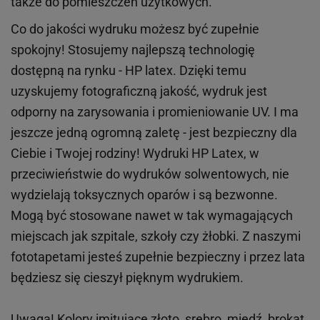
także do pomieszczeń użytkowych.
Co do jakości wydruku możesz być zupełnie
spokojny! Stosujemy najlepszą technologię
dostępną na rynku - HP latex. Dzięki temu
uzyskujemy fotograficzną jakość, wydruk jest
odporny na zarysowania i promieniowanie UV. I ma
jeszcze jedną ogromną zaletę - jest bezpieczny dla
Ciebie i Twojej rodziny!
Wydruki HP
Latex
, w
przeciwieństwie do wydruków
solwentowych
, nie
wydzielają toksycznych oparów i są bezwonne.
Mogą być stosowane nawet w tak wymagających
miejscach
jak
szpitale, szkoły czy żłobki.
Z naszymi
fototapetami jesteś zupełnie bezpieczny i przez lata
będziesz się cieszył pięknym wydrukiem.
Uwaga! Kolory imitujące złoto, srebro, miedź, brokat