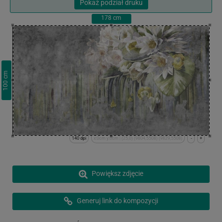
Pokaż podział druku
178
cm
cm
100
140 dpi
x:0cm y:0cm | (25,0) (9804,5508) (9829,5508)
-
+
Powiększ zdjęcie
Generuj link do kompozycji