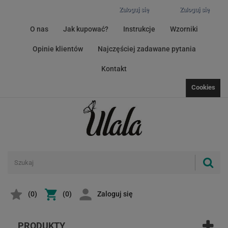
Zaloguj się
Zaloguj się
O nas
Jak kupować?
Instrukcje
Wzorniki
Opinie klientów
Najczęściej zadawane pytania
Kontakt
Cookies
(
0
)
(0)
Zaloguj się
PRODUKTY