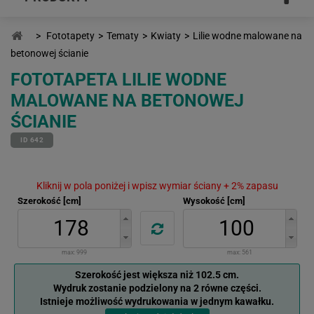
>
Fototapety
>
Tematy
>
Kwiaty
>
Lilie wodne malowane na
betonowej ścianie
FOTOTAPETA LILIE WODNE
MALOWANE NA BETONOWEJ
ŚCIANIE
ID 642
Kliknij w pola poniżej i wpisz wymiar ściany + 2% zapasu
Szerokość [cm]
Wysokość [cm]
max:
999
max:
561
Szerokość jest większa niż 102.5 cm.
Wydruk zostanie podzielony na 2 równe części.
Istnieje możliwość wydrukowania w jednym kawałku.