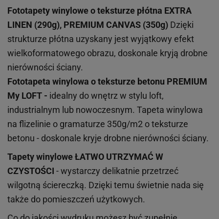
Fototapety winylowe o
teksturze
płótna EXTRA
LINEN (290g), PREMIUM CANVAS (350g)
Dzięki
strukturze płótna uzyskany jest wyjątkowy efekt
wielkoformatowego obrazu, doskonale kryją drobne
nierówności ściany.
Fototapeta winylowa o
teksturze
betonu PREMIUM
My LOFT -
idealny do wnętrz w stylu loft,
industrialnym lub nowoczesnym. Tapeta winylowa
na flizelinie o gramaturze 350g/m2 o teksturze
betonu - doskonale kryje drobne nierówności ściany.
Tapety winylowe
ŁATWO UTRZYMAĆ W
CZYSTOŚCI
- wystarczy delikatnie przetrzeć
wilgotną ściereczką. Dzięki temu świetnie nada się
także do pomieszczeń użytkowych.
Co do jakości wydruku możesz być zupełnie