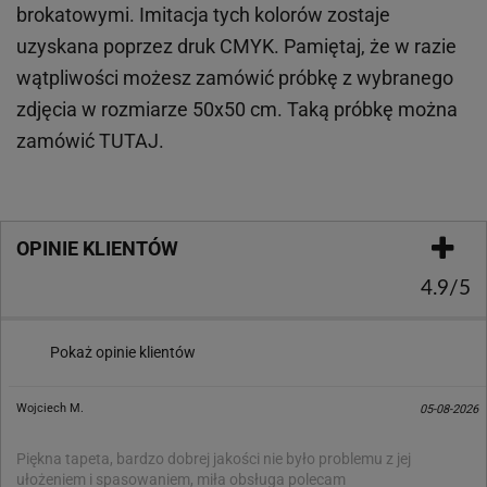
brokatowymi. Imitacja tych kolorów zostaje
uzyskana poprzez druk CMYK. Pamiętaj, że w
razie
wątpliwości możesz zamówić próbkę z wybranego
zdjęcia w rozmiarze 50x50 cm. Taką próbkę można
zamówić
TUTAJ
.
OPINIE KLIENTÓW
4.9/5
Pokaż opinie klientów
Wojciech M.
05-08-2026
Piękna tapeta, bardzo dobrej jakości nie było problemu z jej
ułożeniem i spasowaniem, miła obsługa polecam