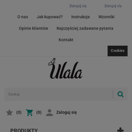
Zaloguj się
Zaloguj się
O nas
Jak kupować?
Instrukcje
Wzorniki
Opinie klientów
Najczęściej zadawane pytania
Kontakt
Cookies
(
0
)
(0)
Zaloguj się
PRODUKTY