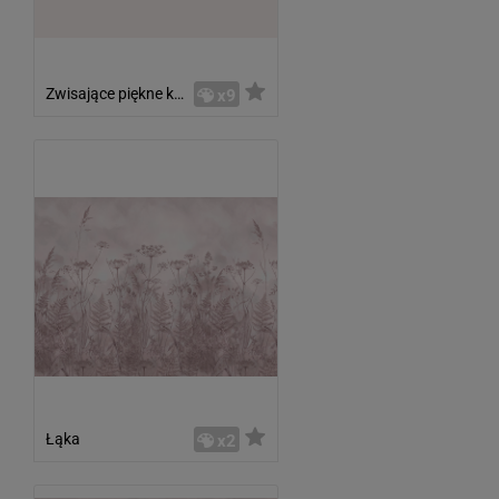
Zwisające piękne kwiaty
x9
Łąka
x2