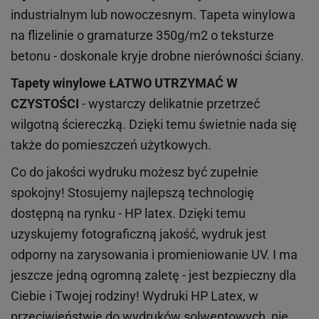
industrialnym lub nowoczesnym. Tapeta winylowa
na flizelinie o gramaturze 350g/m2 o teksturze
betonu - doskonale kryje drobne nierówności ściany.
Tapety winylowe
ŁATWO UTRZYMAĆ W
CZYSTOŚCI
- wystarczy delikatnie przetrzeć
wilgotną ściereczką. Dzięki temu świetnie nada się
także do pomieszczeń użytkowych.
Co do jakości wydruku możesz być zupełnie
spokojny! Stosujemy najlepszą technologię
dostępną na rynku - HP latex. Dzięki temu
uzyskujemy fotograficzną jakość, wydruk jest
odporny na zarysowania i promieniowanie UV. I ma
jeszcze jedną ogromną zaletę - jest bezpieczny dla
Ciebie i Twojej rodziny!
Wydruki HP
Latex
, w
przeciwieństwie do wydruków
solwentowych
, nie