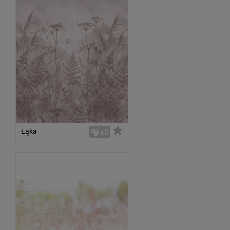
Łąka
x2