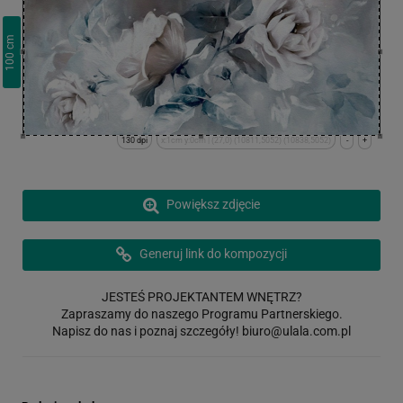
cm
100
130 dpi
x:1cm y:0cm | (27,0) (10811,5052) (10838,5052)
-
+
Powiększ zdjęcie
Generuj link do kompozycji
JESTEŚ PROJEKTANTEM WNĘTRZ?
Zapraszamy do naszego Programu Partnerskiego.
Napisz do nas i poznaj szczegóły!
biuro@ulala.com.pl