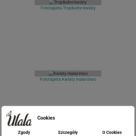
Fototapeta Tropikalne kwiaty
Fototapeta Kwiaty malarstwo
Cookies
Zgody
Szczegóły
O Cookies