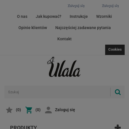
Zaloguj się
Zaloguj się
O nas
Jak kupować?
Instrukcje
Wzorniki
Opinie klientów
Najczęściej zadawane pytania
Kontakt
Cookies
(
0
)
(0)
Zaloguj się
PRODUKTY