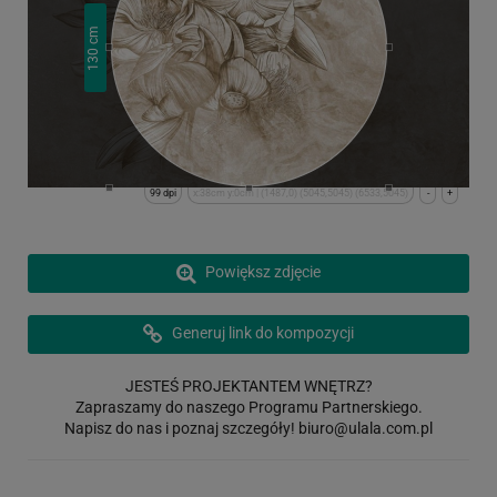
cm
130
99 dpi
x:38cm y:0cm | (1487,0) (5045,5045) (6533,5045)
-
+
Powiększ zdjęcie
Generuj link do kompozycji
JESTEŚ PROJEKTANTEM WNĘTRZ?
Zapraszamy do naszego Programu Partnerskiego.
Napisz do nas i poznaj szczegóły!
biuro@ulala.com.pl