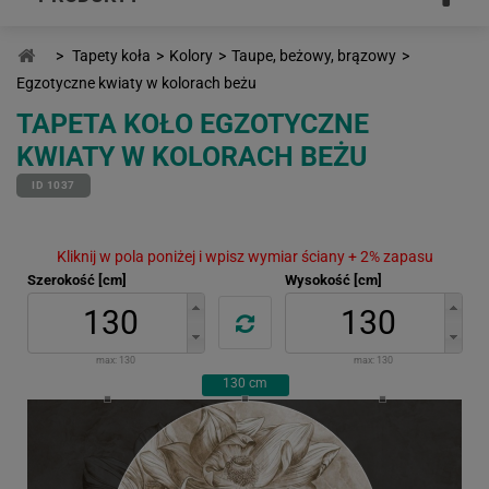
>
Tapety koła
>
Kolory
>
Taupe, beżowy, brązowy
>
Egzotyczne kwiaty w kolorach beżu
TAPETA KOŁO EGZOTYCZNE
KWIATY W KOLORACH BEŻU
ID 1037
Kliknij w pola poniżej i wpisz wymiar ściany + 2% zapasu
Szerokość [cm]
Wysokość [cm]
max:
130
max:
130
130
cm