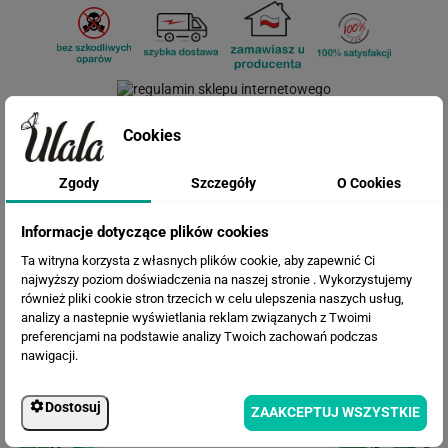
Cookies
Cena przed rabatem:
564.45 zł
Rabat:
131.37 zł
Zgody
Szczegóły
O Cookies
433.08 zł
Cena po rabacie:
Informacje dotyczące plików cookies
Ta witryna korzysta z własnych plików cookie, aby zapewnić Ci
najwyższy poziom doświadczenia na naszej stronie . Wykorzystujemy
również pliki cookie stron trzecich w celu ulepszenia naszych usług,
analizy a nastepnie wyświetlania reklam związanych z Twoimi
preferencjami na podstawie analizy Twoich zachowań podczas
nawigacji.
Dostosuj
ZAAKCEPTUJ WSZYSTKIE
WERSJE KOLORYSTYCZNE